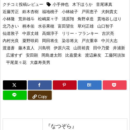
クチコミ投稿レビュー
小手伸也
木下ほうか
音尾琢真

近藤芳正
鈴木杏樹
福地桃子
小林綾子
戸田恵子
犬飼貴丈
小林隆
荒井雄斗
松嶋菜々子
清原翔
角野卓造
貫地谷しほり
北乃きい
柄本佑
水谷果穂
富田望生
草刈正雄
山口智子
仙道敦子
中原丈雄
高畑淳子
リリー・フランキー
吉沢亮
内村光良
粟野咲莉
岡田将生
染谷将太
戸次重幸
中川大志
渡邉蒼
藤木直人
川島明
伊原六花
山田裕貴
田中乃愛
井浦新
広瀬すず
安田顕
岡島遼太郎
比嘉愛未
渡辺麻友
工藤阿須加
平尾菜々花
大森寿美男
B!
Copy
『なつぞら』