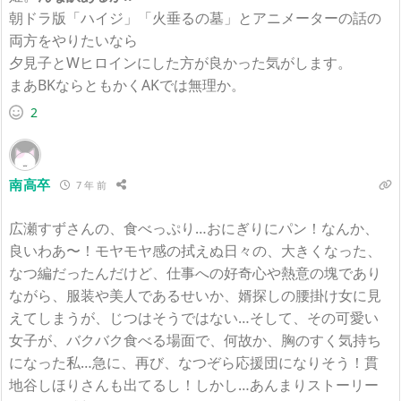
朝ドラ版「ハイジ」「火垂るの墓」とアニメーターの話の
両方をやりたいなら
夕見子とWヒロインにした方が良かった気がします。
まあBKならともかくAKでは無理か。
2
南高卒
7 年 前
広瀬すずさんの、食べっぷり…おにぎりにパン！なんか、
良いわあ〜！モヤモヤ感の拭えぬ日々の、大きくなった、
なつ編だったんだけど、仕事への好奇心や熱意の塊であり
ながら、服装や美人であるせいか、婿探しの腰掛け女に見
えてしまうが、じつはそうではない…そして、その可愛い
女子が、バクバク食べる場面で、何故か、胸のすく気持ち
になった私…急に、再び、なつぞら応援団になりそう！貫
地谷しほりさんも出てるし！しかし…あんまりストーリー