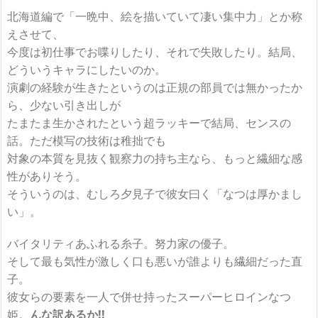
北海道編で「一晩中、絵を描いていて凄い集中力」とか称
えさせて、
今度は初仕事でお喋りしたり、それで失敗したり。結局、
どういうキャラにしたいのか。
演劇の経験が生きたというのは正規の部員では無かったか
ら、少ない引き出しが
たまたま生かされたという超ラッキーで結局、センスの
話。ただ模写の技術は稚拙でも
対象の本質を見抜く観察力の持ち主なら、もっと繊細な感
性がありそう。
そういうのは、むしろ夕見子で彼女曰く「なつは厚かまし
い」。
バイタリティあふれる糸子。努力家の優子。
そして最も気性が激しく口も悪いが誰よりも繊細だった直
子。
彼女らの要素を一人で併せ持ったスーパーヒロインなつ
姫。
んな訳あるか!!