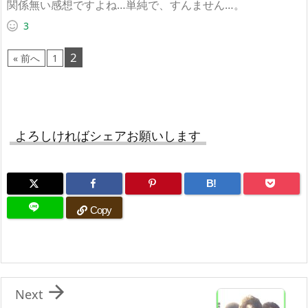
関係無い感想ですよね…単純で、すんません…。
3
2
« 前へ
1
よろしければシェアお願いします
B!
Copy

Next