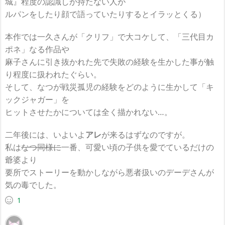
城』程度の認識しか持たない人が
ルパンをしたり顔で語っていたりするとイラッとくる）
本作では一久さんが「クリフ」で大コケして、「三代目カ
ポネ」なる作品や
麻子さんに引き抜かれた先で失敗の経験を生かした事が触
り程度に扱われたぐらい。
そして、なつが戦災孤児の経験をどのように生かして「キ
ックジャガー」を
ヒットさせたかについては全く描かれない…。
二年後には、いよいよ
アレ
が来るはずなのですが。
私は
なつ同様に
一番、可愛い頃の子供を愛でているだけの
爺婆より
要所でストーリーを動かしながら悪者扱いのデーデさんが
気の毒でした。
1