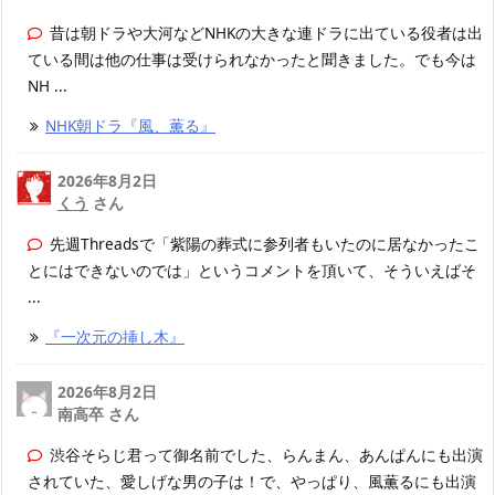
昔は朝ドラや大河などNHKの大きな連ドラに出ている役者は出
ている間は他の仕事は受けられなかったと聞きました。でも今は
NH ...
NHK朝ドラ『風、薫る』
2026年8月2日
くう
さん
先週Threadsで「紫陽の葬式に参列者もいたのに居なかったこ
とにはできないのでは」というコメントを頂いて、そういえばそ
...
『一次元の挿し木』
2026年8月2日
南高卒 さん
渋谷そらじ君って御名前でした、らんまん、あんぱんにも出演
されていた、愛しげな男の子は！で、やっぱり、風薫るにも出演