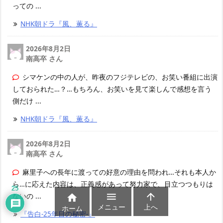
っての ...
NHK朝ドラ『風、薫る』
2026年8月2日
南高卒 さん
シマケンの中の人が、昨夜のフジテレビの、お笑い番組に出演
しておられた…？…もちろん、お笑いを見て楽しんで感想を言う
側だけ ...
NHK朝ドラ『風、薫る』
2026年8月2日
南高卒 さん
麻里子への長年に渡っての好意の理由を問われ…それも本人か
ら…に応えた内容は、正義感があって努力家で、目立つつもりは
25
ないの ...



メニュー
上へ
ホーム
『告白-25年目の秘密-』