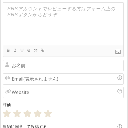
お
名
Email(表
前
示
Website
さ
評価
れ
ま
せ
規約に同意して投稿する