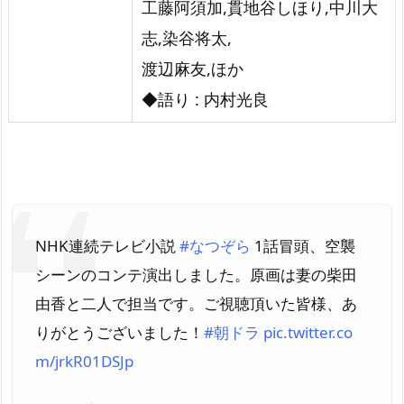
工藤阿須加,貫地谷しほり,中川大
志,染谷将太,
渡辺麻友,ほか
◆語り : 内村光良
NHK連続テレビ小説
#なつぞら
1話冒頭、空襲
シーンのコンテ演出しました。原画は妻の柴田
由香と二人で担当です。ご視聴頂いた皆様、あ
りがとうございました！
#朝ドラ
pic.twitter.co
m/jrkR01DSJp