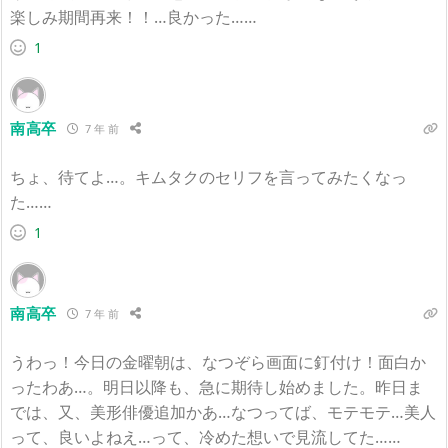
楽しみ期間再来！！…良かった……
1
南高卒
7 年 前
ちょ、待てよ…。キムタクのセリフを言ってみたくなっ
た……
1
南高卒
7 年 前
うわっ！今日の金曜朝は、なつぞら画面に釘付け！面白か
ったわあ…。明日以降も、急に期待し始めました。昨日ま
では、又、美形俳優追加かあ…なつってば、モテモテ…美人
って、良いよねえ…って、冷めた想いで見流してた……