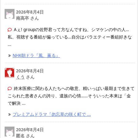
2026年8月4日
南高卒 さん
Aぇ! groupの佐野君って方なんですね、シマケンの中の人…
私、視聴する番組が偏っている…自分はバラエティー番組好きな
...
NHK朝ドラ『風、薫る』
2026年8月4日
くう
さん
終末医療に関わる人たちへの敬意、精いっぱい最期まで生きて
こられた患者さんの誇り、遺族の心情……そういった本来は「金
で解決 ...
プレミアムドラマ『勿忘草の咲く町で ...
2026年8月4日
匿名 さん