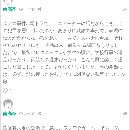
南高卒
7 年 前
京アニ事件…朝ドラで、アニメーターの話だからこそ、こ
の犯罪を思い付いたのか…あまりに残酷で卑劣で、表現の
仕方が分からない程の怒り…。さて、恋バナの今週、それ
ぞれのセリフにも、共感出来、感動する場面もありまし
た。で、最後のピクニック…小学生の頃に、学校行事の遠
足だったり、両親との週末だったり…こんな風に楽しく過
ごした過ごした…って、懐かしく思いました。私の弁当に
は、必ず、父の握ったおむすび！…関係ない私事でした…失
敬！
1
南高卒
7 年 前
染谷将太君の登場で、急に、ワクワクが！なつぞら、又、