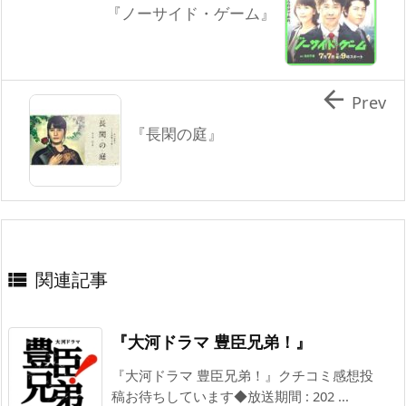
『ノーサイド・ゲーム』

Prev
『長閑の庭』
関連記事

『大河ドラマ 豊臣兄弟！』
『大河ドラマ 豊臣兄弟！』クチコミ感想投
稿お待ちしています◆放送期間 : 202 ...