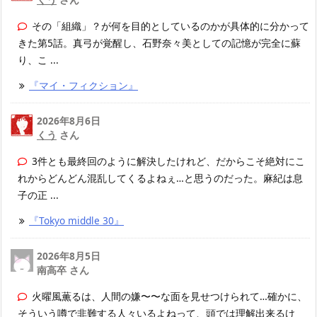
その「組織」？が何を目的としているのかが具体的に分かって
きた第5話。真弓が覚醒し、石野奈々美としての記憶が完全に蘇
り、こ ...
『マイ・フィクション』
2026年8月6日
くう
さん
3件とも最終回のように解決したけれど、だからこそ絶対にこ
れからどんどん混乱してくるよねぇ…と思うのだった。麻紀は息
子の正 ...
『Tokyo middle 30』
2026年8月5日
南高卒 さん
火曜風薫るは、人間の嫌〜〜な面を見せつけられて…確かに、
そういう噂で非難する人々いるよねって、頭では理解出来るけ