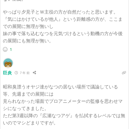
やっぱり夕見子とＷ主役の方が自然だったと思います。
『気にはかけているが他人』という距離感の方が、ここま
での展開に無理が無いし
妹の事で落ち込むなつを元気づけるという動機の方が今後
の展開にも無理が無い。
1
巨炎
7 年 前
昭和臭漂うオヤジ達がなつの居ない場所で議論している
等、先週までの展開には
見られなかった場面でプロアニメーターの監修を思わせマ
シになってきました。
ただ第3週以降の『広瀬なつアゲ』を払拭するレベルでは無
いのでマシどまりですが。