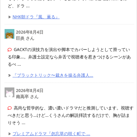
ど、ドラ ...
NHK朝ドラ『風、薫る』
2026年8月4日
巨炎 さん
GACKTの演技力を演出や脚本でカバーしようとして滑ってい
る印象…。弁護士設定なら弁舌で視聴者を惹きつけるシーンがあ
るべ ...
『ブラックトリック〜裁きを操る弁護人...
2026年8月4日
南高卒 さん
高尚な哲学的な、濃い濃いドラマだと推測しています。視聴す
べきだと思う…けど…くうさんの解説拝読するだけで、胸が詰ま
りそう ...
プレミアムドラマ『勿忘草の咲く町で ...