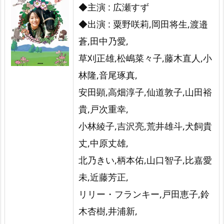
◆主演 : 広瀬すず
◆出演 : 粟野咲莉,岡田将生,渡邉
蒼,田中乃愛,
草刈正雄,松嶋菜々子,藤木直人,小
林隆,音尾琢真,
安田顕,高畑淳子,仙道敦子,山田裕
貴,戸次重幸,
小林綾子,吉沢亮,荒井雄斗,犬飼貴
丈,中原丈雄,
北乃きい,柄本佑,山口智子,比嘉愛
未,近藤芳正,
リリー・フランキー,戸田恵子,鈴
木杏樹,井浦新,