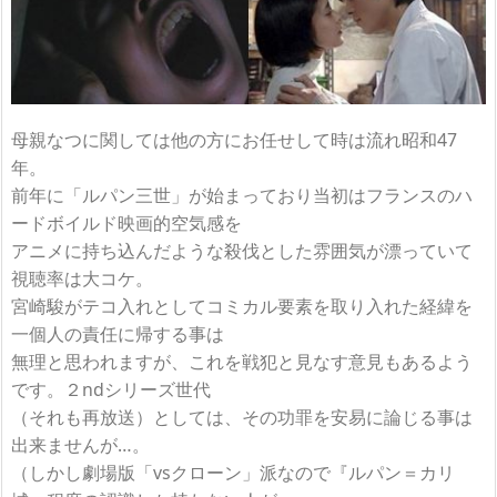
母親なつに関しては他の方にお任せして時は流れ昭和47
年。
前年に「ルパン三世」が始まっており当初はフランスのハ
ードボイルド映画的空気感を
アニメに持ち込んだような殺伐とした雰囲気が漂っていて
視聴率は大コケ。
宮崎駿がテコ入れとしてコミカル要素を取り入れた経緯を
一個人の責任に帰する事は
無理と思われますが、これを戦犯と見なす意見もあるよう
です。２ndシリーズ世代
（それも再放送）としては、その功罪を安易に論じる事は
出来ませんが…。
（しかし劇場版「vsクローン」派なので『ルパン＝カリ