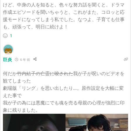
けど、中身の人を知ると、色々な努力話を聞くと、ドラマ
作成エピソードを聞いちゃうと、これがまた、コロッと応
援モードになってしまう私でした。なつよ、子育ても仕事
も、頑張って、明日に続けよ！
1
巨炎
6 年 前
何だか
竹内結子の亡霊に唆された
我が子が呪いのビデオを
観てしまった
劇場版「リング」を思い出したり…。原作設定を大幅に変
えた事で
我が子の為には悪魔にでも魂を売る母親の心理が強烈に印
象に残りました。