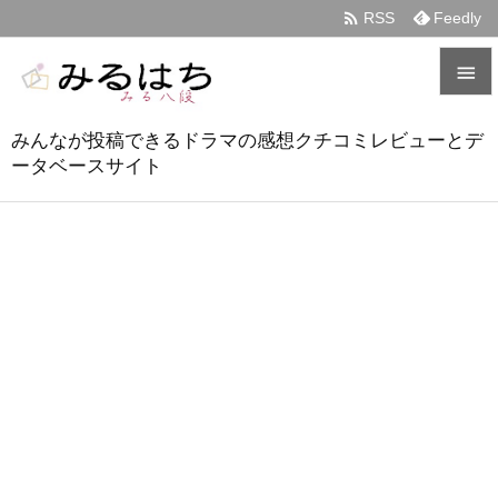

RSS
Feedly


みんなが投稿できるドラマの感想クチコミレビューとデ
メニュ
ータベースサイト

サイド

前へ

次へ

検索