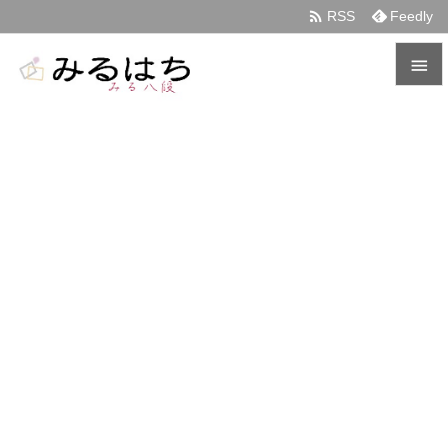

RSS
Feedly


メニュ

サイド

前へ

次へ

検索