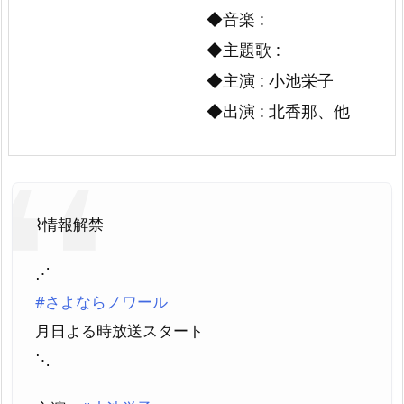
ル』
◆音楽 :
◆主題歌 :
◆主演 : 小池栄子
◆出演 : 北香那、他
⌇情報解禁
⋰
#さよならノワール
月日よる時放送スタート
⋱