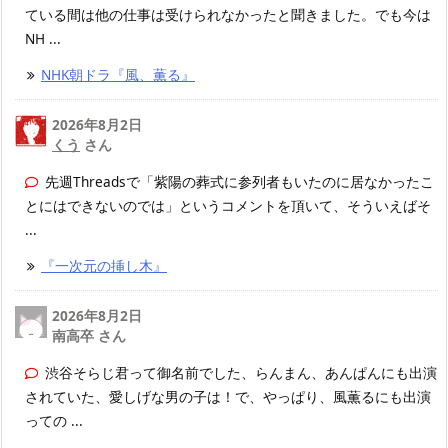
ている間は他の仕事は受けられなかったと聞きました。でも今は
NH ...
NHK朝ドラ『風、薫る』
2026年8月2日
くう
さん
先週Threadsで「紫陽の葬式に参列者もいたのに居なかったこ
とにはできないのでは」というコメントを頂いて、そういえばそ
...
『一次元の挿し木』
2026年8月2日
南高卒 さん
渋谷そらじ君って御名前でした、らんまん、あんぱんにも出演
されていた、愛しげな男の子は！で、やっぱり、風薫るにも出演
っての ...