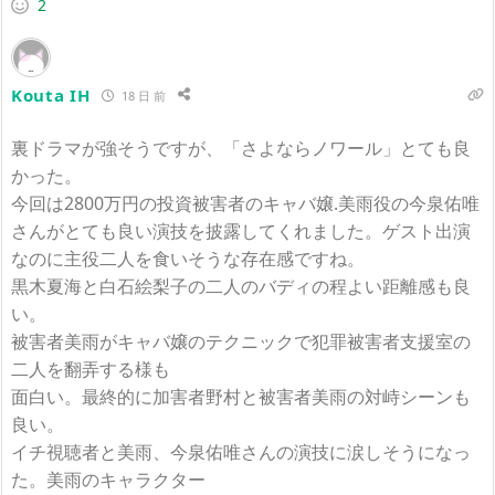
2
Kouta IH
18 日 前
裏ドラマが強そうですが、「さよならノワール」とても良
かった。
今回は2800万円の投資被害者のキャバ嬢.美雨役の今泉佑唯
さんがとても良い演技を披露してくれました。ゲスト出演
なのに主役二人を食いそうな存在感ですね。
黒木夏海と白石絵梨子の二人のバディの程よい距離感も良
い。
被害者美雨がキャバ嬢のテクニックで犯罪被害者支援室の
二人を翻弄する様も
面白い。最終的に加害者野村と被害者美雨の対峙シーンも
良い。
イチ視聴者と美雨、今泉佑唯さんの演技に涙しそうになっ
た。美雨のキャラクター