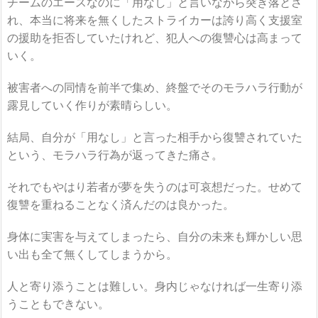
チームのエースなのに「用なし」と言いながら突き落とさ
れ、本当に将来を無くしたストライカーは誇り高く支援室
の援助を拒否していたけれど、犯人への復讐心は高まって
いく。
被害者への同情を前半で集め、終盤でそのモラハラ行動が
露見していく作りが素晴らしい。
結局、自分が「用なし」と言った相手から復讐されていた
という、モラハラ行為が返ってきた痛さ。
それでもやはり若者が夢を失うのは可哀想だった。せめて
復讐を重ねることなく済んだのは良かった。
身体に実害を与えてしまったら、自分の未来も輝かしい思
い出も全て無くしてしまうから。
人と寄り添うことは難しい。身内じゃなければ一生寄り添
うこともできない。