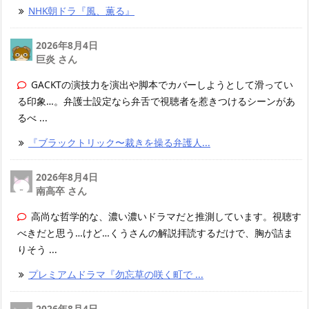
NHK朝ドラ『風、薫る』
2026年8月4日
巨炎 さん
GACKTの演技力を演出や脚本でカバーしようとして滑ってい
る印象…。弁護士設定なら弁舌で視聴者を惹きつけるシーンがあ
るべ ...
『ブラックトリック〜裁きを操る弁護人...
2026年8月4日
南高卒 さん
高尚な哲学的な、濃い濃いドラマだと推測しています。視聴す
べきだと思う…けど…くうさんの解説拝読するだけで、胸が詰ま
りそう ...
プレミアムドラマ『勿忘草の咲く町で ...
2026年8月4日