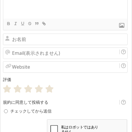
お
名
Email(表
前
示
Website
さ
評価
れ
ま
せ
規約に同意して投稿する
ん)
チェックしてから送信