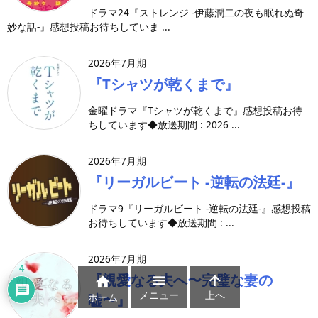
ドラマ24『ストレンジ -伊藤潤二の夜も眠れぬ奇
妙な話-』感想投稿お待ちしていま ...
2026年7月期
『Tシャツが乾くまで』
金曜ドラマ『Tシャツが乾くまで』感想投稿お待
ちしています◆放送期間 : 2026 ...
2026年7月期
『リーガルビート -逆転の法廷-』
ドラマ9『リーガルビート -逆転の法廷-』感想投稿
お待ちしています◆放送期間 : ...
2026年7月期
4
『親愛なる夫へ〜完璧な妻の



メニュー
上へ
嘘〜』
ホーム