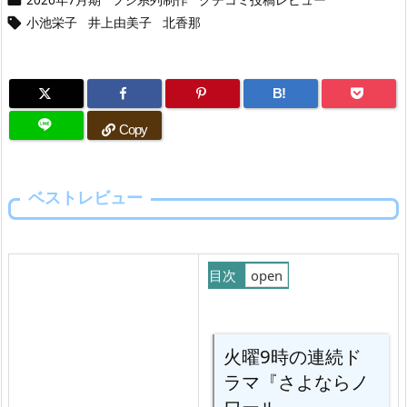
小池栄子
井上由美子
北香那

B!
Copy
ベストレビュー
目次
1.
火
火曜9時の連続ド
曜
ラマ『さよならノ
9
ワール』