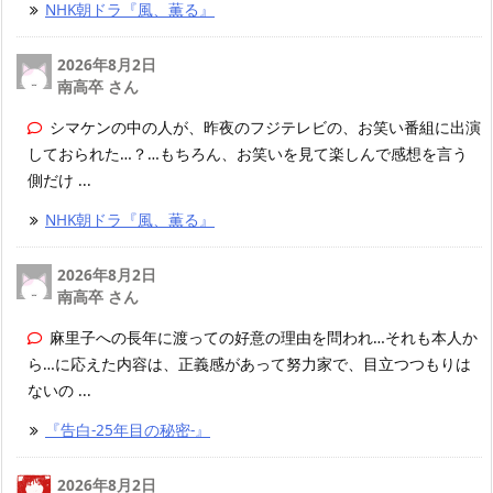
NHK朝ドラ『風、薫る』
2026年8月2日
南高卒 さん
シマケンの中の人が、昨夜のフジテレビの、お笑い番組に出演
しておられた…？…もちろん、お笑いを見て楽しんで感想を言う
側だけ ...
NHK朝ドラ『風、薫る』
2026年8月2日
南高卒 さん
麻里子への長年に渡っての好意の理由を問われ…それも本人か
ら…に応えた内容は、正義感があって努力家で、目立つつもりは
ないの ...
『告白-25年目の秘密-』
2026年8月2日