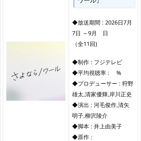
時
の
◆放送期間 : 2026日7月
連
7日 ～9月 日
続
（全11回)
ド
ラ
◆制作 : フジテレビ
マ
◆平均視聴率 : %
『さ
◆プロデューサー : 狩野
よ
雄太,清家優輝,岸川正史
な
◆演出 : 河毛俊作,清矢
ら
ノ
明子,柳沢陵介
ワ
◆脚本 : 井上由美子
ー
◆原作 :