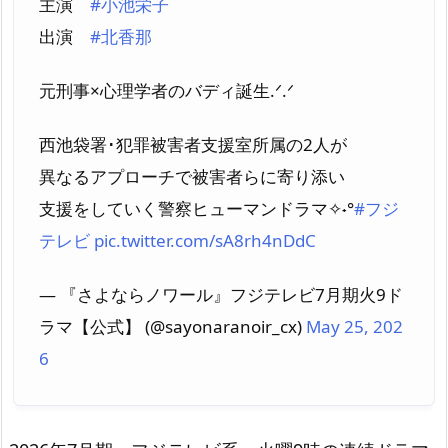
主演
#小池栄子
出演
#北香那
元刑事×心理学者のバディ誕生.ᐟ.ᐟ
西池袋署･犯罪被害者支援室所属の2人が
異なるアプローチで被害者らに寄り添い
支援をしていく警察ヒューマンドラマ✧˖°
#フジ
テレビ
pic.twitter.com/sA8rh4nDdC
— 『さよならノワール』フジテレビ7月期火9ド
ラマ【公式】 (@sayonaranoir_cx)
May 25, 202
6