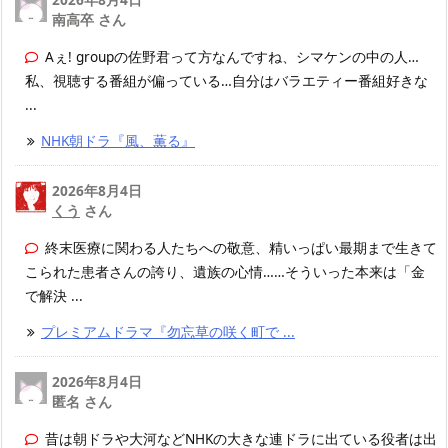
南高卒 さん
Aぇ! groupの佐野君って方なんですね、シマケンの中の人…
私、視聴する番組が偏っている…自分はバラエティー番組好きな
...
NHK朝ドラ『風、薫る』
2026年8月4日
くう
さん
終末医療に関わる人たちへの敬意、精いっぱい最期まで生きて
こられた患者さんの誇り、遺族の心情……そういった本来は「金
で解決 ...
プレミアムドラマ『勿忘草の咲く町で ...
2026年8月4日
匿名 さん
昔は朝ドラや大河などNHKの大きな連ドラに出ている役者は出