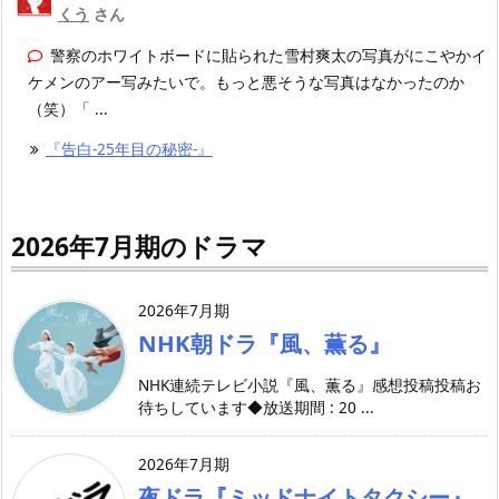
くう
さん
警察のホワイトボードに貼られた雪村爽太の写真がにこやかイ
ケメンのアー写みたいで。もっと悪そうな写真はなかったのか
（笑）「 ...
『告白-25年目の秘密-』
2026年7月期のドラマ
2026年7月期
NHK朝ドラ『風、薫る』
NHK連続テレビ小説『風、薫る』感想投稿投稿お
待ちしています◆放送期間 : 20 ...
2026年7月期
夜ドラ『ミッドナイトタクシー』