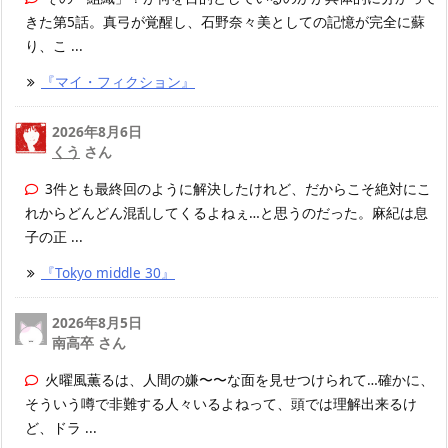
きた第5話。真弓が覚醒し、石野奈々美としての記憶が完全に蘇
り、こ ...
『マイ・フィクション』
2026年8月6日
くう
さん
3件とも最終回のように解決したけれど、だからこそ絶対にこ
れからどんどん混乱してくるよねぇ…と思うのだった。麻紀は息
子の正 ...
『Tokyo middle 30』
2026年8月5日
南高卒 さん
火曜風薫るは、人間の嫌〜〜な面を見せつけられて…確かに、
そういう噂で非難する人々いるよねって、頭では理解出来るけ
ど、ドラ ...