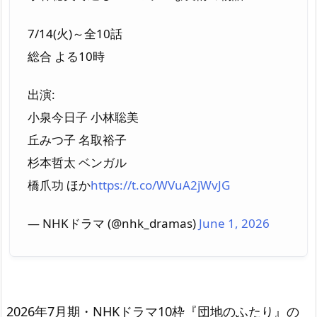
7/14(火)～全10話
総合 よる10時
出演:
小泉今日子 小林聡美
丘みつ子 名取裕子
杉本哲太 ベンガル
橋爪功 ほか
https://t.co/WVuA2jWvJG
— NHKドラマ (@nhk_dramas)
June 1, 2026
2026年7月期・NHKドラマ10枠『団地のふたり』の