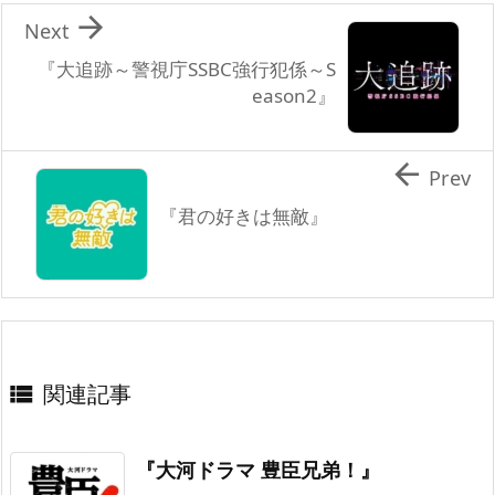

Next
『大追跡～警視庁SSBC強行犯係～S
eason2』

Prev
『君の好きは無敵』
関連記事

『大河ドラマ 豊臣兄弟！』