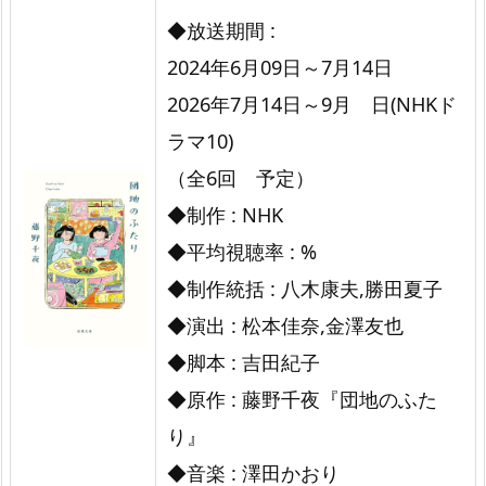
ア
◆放送期間 :
ム
2024年6月09日～7月14日
ド
2026年7月14日～9月 日(NHKド
ラ
ラマ10)
マ
（全6回 予定）
『団
地
◆制作 : NHK
の
◆平均視聴率 : %
ふ
◆制作統括 : 八木康夫,勝田夏子
た
◆演出 : 松本佳奈,金澤友也
り』
◆脚本 : 吉田紀子
◆原作 : 藤野千夜『団地のふた
り』
◆音楽 : 澤田かおり