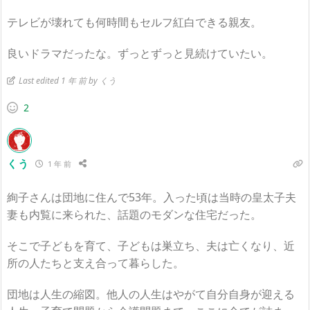
テレビが壊れても何時間もセルフ紅白できる親友。
良いドラマだったな。ずっとずっと見続けていたい。
Last edited 1 年 前 by くう
2
くう
1 年 前
絢子さんは団地に住んで53年。入った頃は当時の皇太子夫
妻も内覧に来られた、話題のモダンな住宅だった。
そこで子どもを育て、子どもは巣立ち、夫は亡くなり、近
所の人たちと支え合って暮らした。
団地は人生の縮図。他人の人生はやがて自分自身が迎える