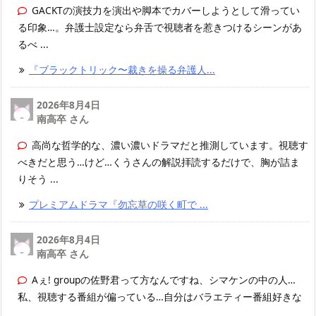
GACKTの演技力を演出や脚本でカバーしようとして滑ってい
る印象…。弁護士設定なら弁舌で視聴者を惹きつけるシーンがあ
るべ ...
『ブラックトリック〜裁きを操る弁護人...
2026年8月4日
南高卒 さん
高尚な哲学的な、濃い濃いドラマだと推測しています。視聴す
べきだと思う…けど…くうさんの解説拝読するだけで、胸が詰ま
りそう ...
プレミアムドラマ『勿忘草の咲く町で ...
2026年8月4日
南高卒 さん
Aぇ! groupの佐野君って方なんですね、シマケンの中の人…
私、視聴する番組が偏っている…自分はバラエティー番組好きな
...