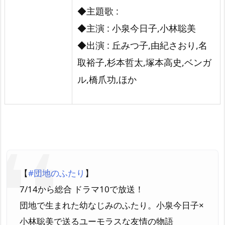
◆主題歌 :
◆主演 : 小泉今日子,小林聡美
◆出演 : 丘みつ子,由紀さおり,名
取裕子,杉本哲太,塚本高史,ベンガ
ル,橋爪功,ほか
【
#団地のふたり
】
7/14から総合 ドラマ10で放送！
団地で生まれた幼なじみのふたり。小泉今日子×
小林聡美で送るユーモラスな友情の物語