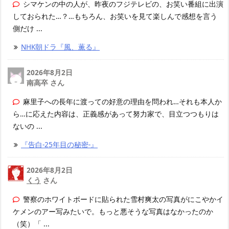
シマケンの中の人が、昨夜のフジテレビの、お笑い番組に出演
しておられた…？…もちろん、お笑いを見て楽しんで感想を言う
側だけ ...
NHK朝ドラ『風、薫る』
2026年8月2日
南高卒 さん
麻里子への長年に渡っての好意の理由を問われ…それも本人か
ら…に応えた内容は、正義感があって努力家で、目立つつもりは
ないの ...
『告白-25年目の秘密-』
2026年8月2日
くう
さん
警察のホワイトボードに貼られた雪村爽太の写真がにこやかイ
ケメンのアー写みたいで。もっと悪そうな写真はなかったのか
（笑）「 ...