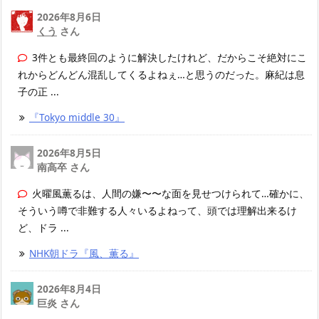
2026年8月6日
くう
さん
3件とも最終回のように解決したけれど、だからこそ絶対にこ
れからどんどん混乱してくるよねぇ…と思うのだった。麻紀は息
子の正 ...
『Tokyo middle 30』
2026年8月5日
南高卒 さん
火曜風薫るは、人間の嫌〜〜な面を見せつけられて…確かに、
そういう噂で非難する人々いるよねって、頭では理解出来るけ
ど、ドラ ...
NHK朝ドラ『風、薫る』
2026年8月4日
巨炎 さん