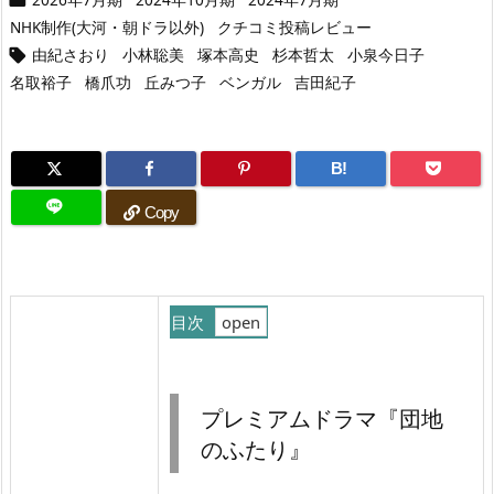
NHK制作(大河・朝ドラ以外)
クチコミ投稿レビュー
由紀さおり
小林聡美
塚本高史
杉本哲太
小泉今日子

名取裕子
橋爪功
丘みつ子
ベンガル
吉田紀子
B!
Copy
目次
1.
プ
プレミアムドラマ『団地
レ
のふたり』
ミ