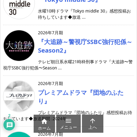
水曜10時ドラマ『Tokyo middle 30』感想投稿お
待ちしています◆放送 ...
2026年7月期
『大追跡～警視庁SSBC強行犯係～
Season2』
テレビ朝日系水曜21時枠刑事ドラマ『大追跡〜警
視庁SSBC強行犯係〜Season ...
2026年7月期
プレミアムドラマ『団地のふた
り』
プレミアムドラマ『団地のふたり』感想投稿お待
2
ちしています◆放送期間 :2024年 ...



メニュー
上へ
ホーム
2026年7月期