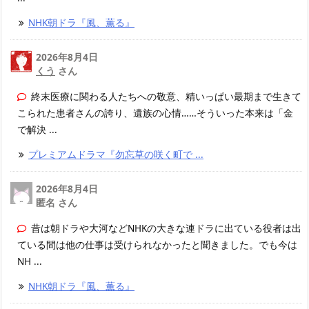
NHK朝ドラ『風、薫る』
2026年8月4日
くう
さん
終末医療に関わる人たちへの敬意、精いっぱい最期まで生きて
こられた患者さんの誇り、遺族の心情……そういった本来は「金
で解決 ...
プレミアムドラマ『勿忘草の咲く町で ...
2026年8月4日
匿名 さん
昔は朝ドラや大河などNHKの大きな連ドラに出ている役者は出
ている間は他の仕事は受けられなかったと聞きました。でも今は
NH ...
NHK朝ドラ『風、薫る』