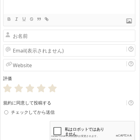
お
名
Email(表
前
示
Website
さ
評価
れ
ま
せ
規約に同意して投稿する
ん)
チェックしてから送信