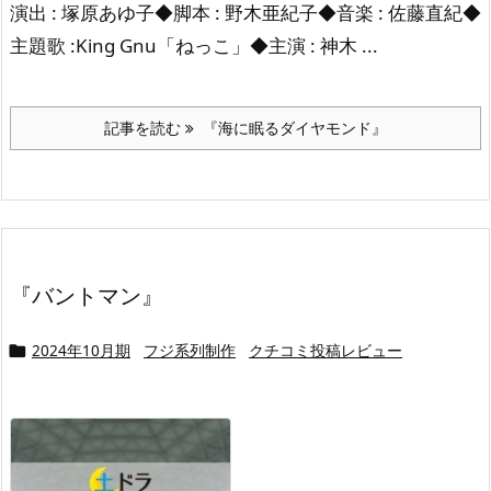
演出 : 塚原あゆ子◆脚本 : 野木亜紀子◆音楽 : 佐藤直紀◆
主題歌 :King Gnu「ねっこ」◆主演 : 神木 ...
記事を読む
『海に眠るダイヤモンド』
『バントマン』
2024年10月期
フジ系列制作
クチコミ投稿レビュー
