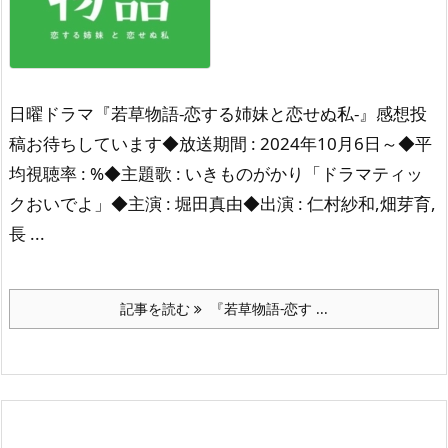
日曜ドラマ『若草物語-恋する姉妹と恋せぬ私-』感想投
稿お待ちしています◆放送期間 : 2024年10月6日～◆平
均視聴率 : %◆主題歌 : いきものがかり「ドラマティッ
クおいでよ」◆主演 : 堀田真由◆出演 : 仁村紗和,畑芽育,
長 ...
記事を読む
『若草物語-恋す ...