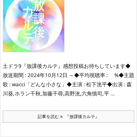
土ドラ9『放課後カルテ』感想投稿お待ちしています◆
放送期間 : 2024年10月12日 ～◆平均視聴率 : %◆主題
歌 : wacci「どんな小さな」◆主演 : 松下洸平◆出演 : 森
川葵,ホラン千秋,加藤千尋,高野洸,六角慎司,平 ...
記事を読む
『放課後カルテ』