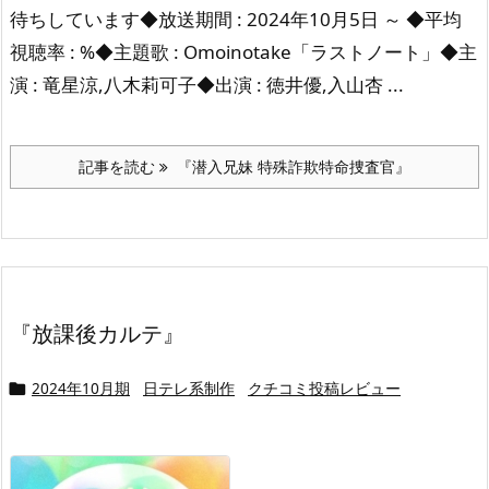
待ちしています◆放送期間 : 2024年10月5日 ～ ◆平均
視聴率 : %◆主題歌 : Omoinotake「ラストノート」◆主
演 : 竜星涼,八木莉可子◆出演 : 徳井優,入山杏 ...
記事を読む
『潜入兄妹 特殊詐欺特命捜査官』
『放課後カルテ』
2024年10月期
日テレ系制作
クチコミ投稿レビュー
