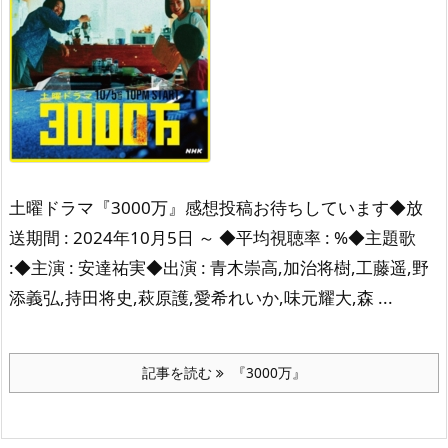
土曜ドラマ『3000万』感想投稿お待ちしています◆放
送期間 : 2024年10月5日 ～ ◆平均視聴率 : %◆主題歌
:◆主演 : 安達祐実◆出演 : 青木崇高,加治将樹,工藤遥,野
添義弘,持田将史,萩原護,愛希れいか,味元耀大,森 ...
記事を読む
『3000万』