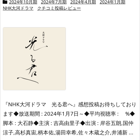
2024年10月期
2024年7月期
2024年4月期
2024年1月期

NHK大河ドラマ
クチコミ投稿レビュー
『NHK大河ドラマ 光る君へ』感想投稿お待ちしており
ます◆放送期間 : 2024年1月7日～◆平均視聴率 : %◆
脚本 : 大石静◆主演 : 吉高由里子◆出演 : 岸谷五朗,国仲
涼子,高杉真宙,柄本佑,湯田幸希,佐々木蔵之介,井浦新 ...