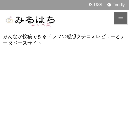

RSS
Feedly


みんなが投稿できるドラマの感想クチコミレビューとデ
メニュ
ータベースサイト

サイド

前へ

次へ

検索