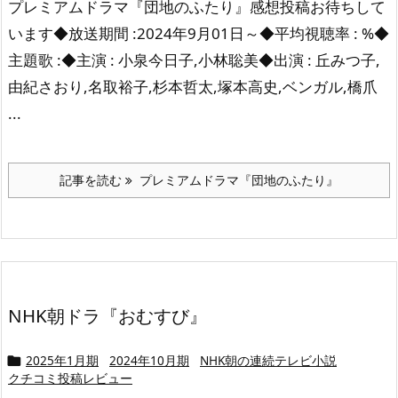
プレミアムドラマ『団地のふたり』感想投稿お待ちして
います◆放送期間 :2024年9月01日～◆平均視聴率 : %◆
主題歌 :◆主演 : 小泉今日子,小林聡美◆出演 : 丘みつ子,
由紀さおり,名取裕子,杉本哲太,塚本高史,ベンガル,橋爪
...
記事を読む
プレミアムドラマ『団地のふたり』
NHK朝ドラ『おむすび』
2025年1月期
2024年10月期
NHK朝の連続テレビ小説

クチコミ投稿レビュー