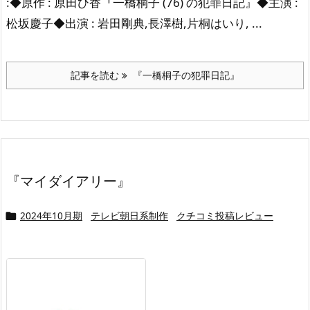
:◆原作 : 原田ひ香『一橋桐子 (76) の犯罪日記』◆主演 :
松坂慶子◆出演 : 岩田剛典,長澤樹,片桐はいり, ...
記事を読む
『一橋桐子の犯罪日記』
『マイダイアリー』
2024年10月期
テレビ朝日系制作
クチコミ投稿レビュー
