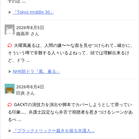
子の正 ...
『Tokyo middle 30』
2026年8月5日
南高卒 さん
火曜風薫るは、人間の嫌〜〜な面を見せつけられて…確かに、
そういう噂で非難する人々いるよねって、頭では理解出来るけ
ど、ドラ ...
NHK朝ドラ『風、薫る』
2026年8月4日
巨炎 さん
GACKTの演技力を演出や脚本でカバーしようとして滑ってい
る印象…。弁護士設定なら弁舌で視聴者を惹きつけるシーンがあ
るべ ...
『ブラックトリック〜裁きを操る弁護人...