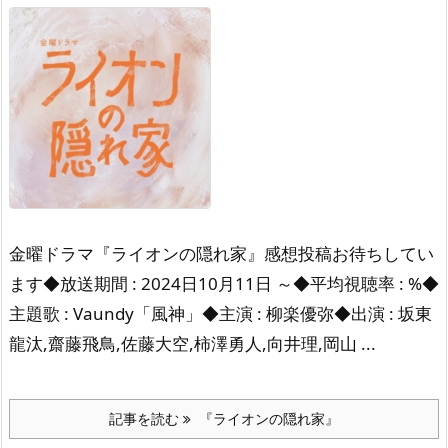
金曜ドラマ『ライオンの隠れ家』感想投稿お待ちしてい
ます◆放送期間 : 2024日10月11日 ～◆平均視聴率 : %◆
主題歌 : Vaundy「風神」◆主演 : 柳楽優弥◆出演 : 坂東
龍汰,齋藤飛鳥,佐藤大空,柿澤勇人,向井理,岡山 ...
記事を読む
『ライオンの隠れ家』