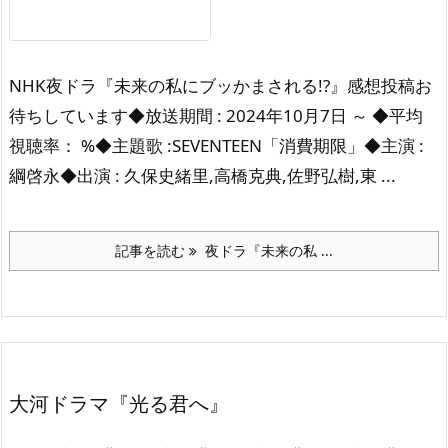
NHK夜ドラ『未来の私にブッかまされる!?』感想投稿お
待ちしています◆放送期間 : 2024年10月7日 ～ ◆平均
視聴率： %◆主題歌 :SEVENTEEN「消費期限」◆主演 :
綱啓永◆出演 : 久保史緒里,高橋克典,佐野弘樹,東 ...
記事を読む
夜ドラ『未来の私 ...
大河ドラマ『光る君へ』