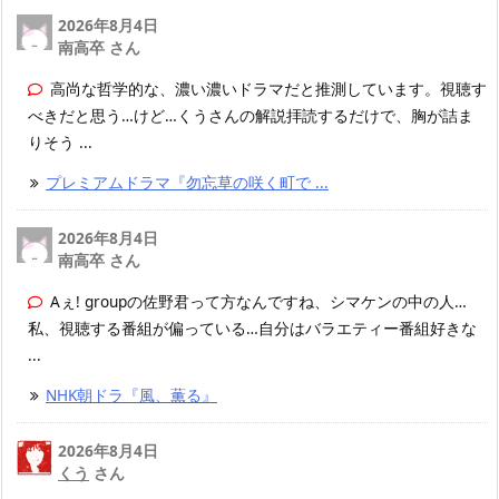
2026年8月4日
南高卒 さん
高尚な哲学的な、濃い濃いドラマだと推測しています。視聴す
べきだと思う…けど…くうさんの解説拝読するだけで、胸が詰ま
りそう ...
プレミアムドラマ『勿忘草の咲く町で ...
2026年8月4日
南高卒 さん
Aぇ! groupの佐野君って方なんですね、シマケンの中の人…
私、視聴する番組が偏っている…自分はバラエティー番組好きな
...
NHK朝ドラ『風、薫る』
2026年8月4日
くう
さん