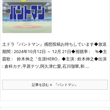
土ドラ『バントマン』感想投稿お待ちしています◆放送
期間 : 2024年10月12日 ～ 12月 21日◆視聴率 : %◆主
題歌 : 鈴木伸之「生涯HERO」◆主演 : 鈴木伸之◆出演
: 倉科カナ,平原テツ,阿久津仁愛,石川瑠華,和 ...
記事を読む
『バントマン』