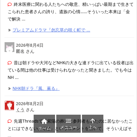
終末医療に関わる人たちへの敬意、精いっぱい最期まで生きて
こられた患者さんの誇り、遺族の心情……そういった本来は「金
で解決 ...
プレミアムドラマ『勿忘草の咲く町で ...
2026年8月4日
匿名 さん
昔は朝ドラや大河などNHKの大きな連ドラに出ている役者は出
ている間は他の仕事は受けられなかったと聞きました。でも今は
NH ...
NHK朝ドラ『風、薫る』
2026年8月2日
くう
さん



先週Threadsで「紫陽の葬式に参列者もいたのに居なかったこ
メニュー
上へ
ホーム
とにはできないのでは」というコメントを頂いて、そういえばそ
...