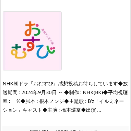
NHK朝ドラ『おむすび』感想投稿お待ちしています◆放
送期間 : 2024年9月30日 ～ ◆制作 : NHK(BK)◆平均視聴
率 : %◆脚本 : 根本ノンジ◆主題歌 : B’z「イルミネー
ション」キャスト◆主演 : 橋本環奈◆出演 ...