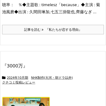
聴率： ％◆主題歌 : timelesz「because」◆主演 : 菊
池風磨◆出演 : 久間田琳加,七五三掛龍也,齊藤なぎ ...
記事を読む
『私たちが恋する理由』
『3000万』
2024年10月期
NHK制作(大河・朝ドラ以外)

クチコミ投稿レビュー