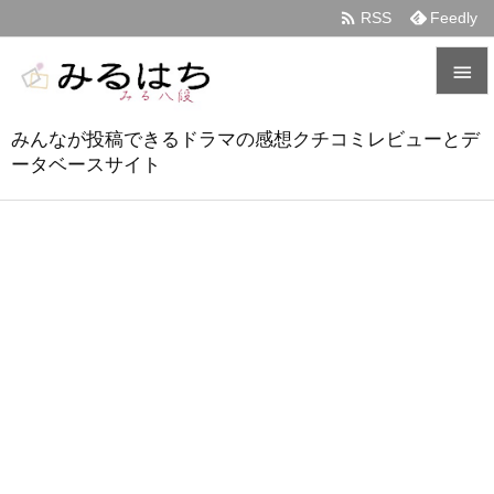

RSS
Feedly


みんなが投稿できるドラマの感想クチコミレビューとデ
メニュ
ータベースサイト

サイド

前へ

次へ

検索