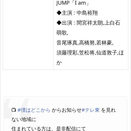
JUMP「I am」
◆主演 : 中島裕翔
◆出演 : 間宮祥太朗,上白石
萌歌,
音尾琢真,高橋努,若林豪,
須藤理彩,笠松将,仙道敦子,ほ
か
📺
#僕はどこから
からお知らせ
#テレ東
を見れ
ない地域に
住まれている方は、是非配信にて