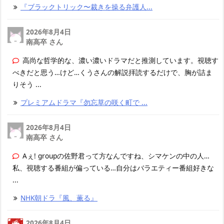
『ブラックトリック〜裁きを操る弁護人...
2026年8月4日
南高卒 さん
高尚な哲学的な、濃い濃いドラマだと推測しています。視聴す
べきだと思う…けど…くうさんの解説拝読するだけで、胸が詰ま
りそう ...
プレミアムドラマ『勿忘草の咲く町で ...
2026年8月4日
南高卒 さん
Aぇ! groupの佐野君って方なんですね、シマケンの中の人…
私、視聴する番組が偏っている…自分はバラエティー番組好きな
...
NHK朝ドラ『風、薫る』
2026年8月4日