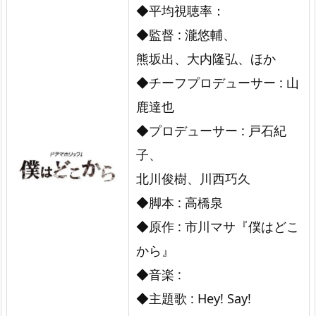
◆平均視聴率：
◆監督 : 瀧悠輔、
熊坂出、大内隆弘、ほか
◆チーフプロデューサー : 山
鹿達也
◆プロデューサー : 戸石紀
子、
北川俊樹、川西巧久
◆脚本 : 高橋泉
◆原作 : 市川マサ『僕はどこ
から』
◆音楽 :
◆主題歌 : Hey! Say!