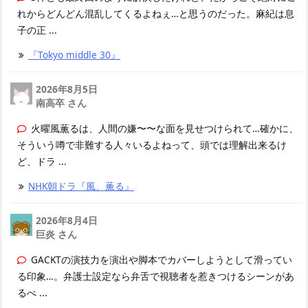
れからどんどん混乱してくるよねぇ…と思うのだった。麻紀は息
子の正 ...
『Tokyo middle 30』
2026年8月5日
南高卒 さん
火曜風薫るは、人間の嫌〜〜な面を見せつけられて…確かに、
そういう噂で非難する人々いるよねって、頭では理解出来るけ
ど、ドラ ...
NHK朝ドラ『風、薫る』
2026年8月4日
巨炎 さん
GACKTの演技力を演出や脚本でカバーしようとして滑ってい
る印象…。弁護士設定なら弁舌で視聴者を惹きつけるシーンがあ
るべ ...