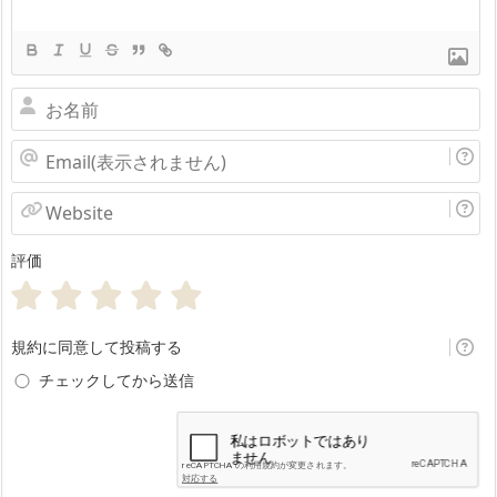
お
名
Email(表
前
示
Website
さ
評価
れ
ま
せ
規約に同意して投稿する
ん)
チェックしてから送信