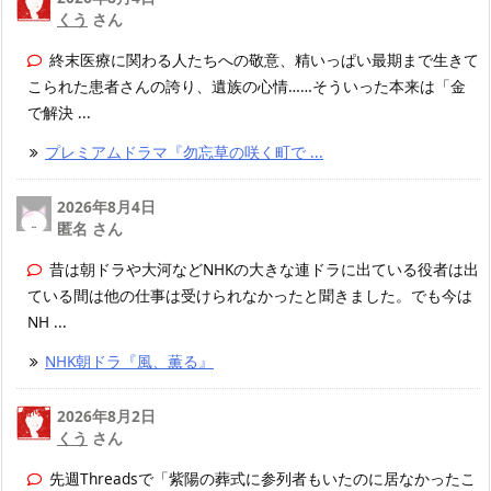
くう
さん
終末医療に関わる人たちへの敬意、精いっぱい最期まで生きて
こられた患者さんの誇り、遺族の心情……そういった本来は「金
で解決 ...
プレミアムドラマ『勿忘草の咲く町で ...
2026年8月4日
匿名 さん
昔は朝ドラや大河などNHKの大きな連ドラに出ている役者は出
ている間は他の仕事は受けられなかったと聞きました。でも今は
NH ...
NHK朝ドラ『風、薫る』
2026年8月2日
くう
さん
先週Threadsで「紫陽の葬式に参列者もいたのに居なかったこ