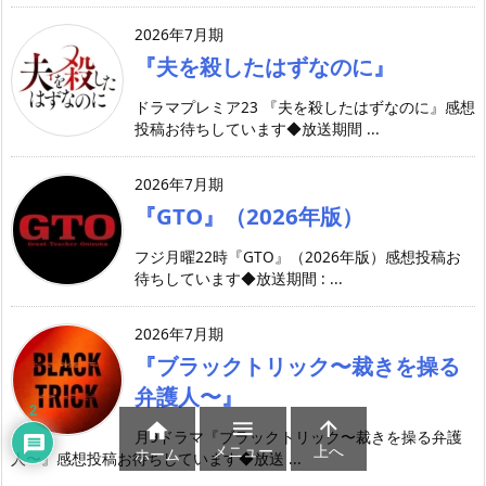
2026年7月期
『夫を殺したはずなのに』
ドラマプレミア23 『夫を殺したはずなのに』感想
投稿お待ちしています◆放送期間 ...
2026年7月期
『GTO』（2026年版）
フジ月曜22時『GTO』（2026年版）感想投稿お
待ちしています◆放送期間 : ...
2026年7月期
『ブラックトリック〜裁きを操る
弁護人〜』
2



月9ドラマ『ブラックトリック〜裁きを操る弁護
メニュー
上へ
ホーム
人〜』感想投稿お待ちしています◆放送 ...