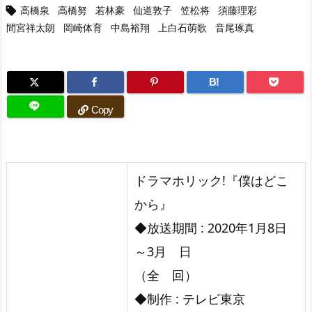
高橋泉
高橋努
若林豪
仙道敦子
笠松将
須藤理彩

間宮祥太朗
岡崎体育
中島裕翔
上白石萌歌
音尾琢真
B!
Copy
ドラマホリック!『僕はどこ
から』
◆放送期間 : 2020年1月8日
～3月 日
（全 回）
◆制作 : テレビ東京