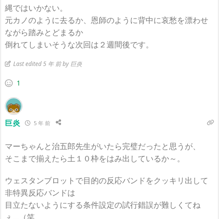
縄ではいかない。
元カノのように去るか、恩師のように背中に哀愁を漂わせ
ながら踏みとどまるか
倒れてしまいそうな次回は２週間後です。
Last edited 5 年 前 by 巨炎
1
巨炎
5 年 前
マーちゃんと治五郎先生がいたら完璧だったと思うが、
そこまで揃えたら土１０枠をはみ出しているか～。
ウェスタンブロットで目的の反応バンドをクッキリ出して
非特異反応バンドは
目立たないようにする条件設定の試行錯誤が難しくてね
ぇ…（笑。