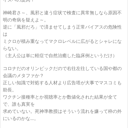
神崎君さ～、風邪と違う症状で検査に異常無しなら原因不
明の奇病を疑えよ～。
逆に「風邪だろ」で済ませてしまう正常バイアスの危険性
は
ミクロが積み重なってマクロレベルに広がるとシャレにな
らない。
（主人公は単に軽症で自然治癒した臨床例というだけ）
コロナだのオリンピックだので右往左往している国や都の
会議のメタファか？
正しい知識で対処する人材より広告塔が大事でマスコミも
助長。
ワクチン接種率とか視聴率とか数値化された結果が全て
で、誰も真実を
求めていない。死神準教授はそういう流れを嫌って枠の外
にいるのかな…。