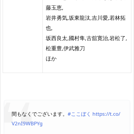
藤玉恵,
岩井勇気,坂東龍汰,吉川愛,若林拓
也,
坂西良太,國村隼,古舘寛治,岩松了,
松重豊,伊武雅刀
ほか
間もなくでございます。
#ここぼく
https://t.co/
V2nI9WBPYg