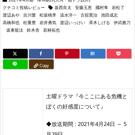
クチコミ投稿レビュー
坂西良太
安藤玉恵
國村隼
岩松了

渡辺あや
吉川愛
松坂桃李
温水洋一
古舘寛治
池田成志
高橋和也
松重豊
岩井勇気
渡辺いっけい
斉木しげる
伊武雅刀
坂東龍汰
鈴木杏
若林拓也
B!
Copy
土曜ドラマ『今ここにある危機と
ぼくの好感度について‎』
◆放送期間 : 2021年4月24日 ～ 5
月29日