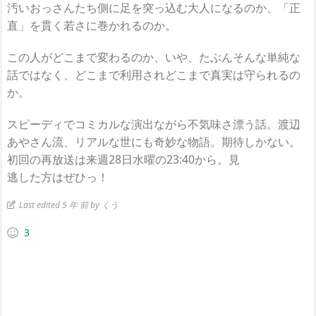
汚いおっさんたち側に足を突っ込む大人になるのか、「正
直」を貫く若さに巻かれるのか。
この人がどこまで変わるのか、いや、たぶんそんな単純な
話ではなく、どこまで利用されどこまで真実は守られるの
か。
スピーディでコミカルな演出ながら不気味さ漂う話。渡辺
あやさん流、リアルな世にも奇妙な物語。期待しかない。
初回の再放送は来週28日水曜の23:40から。見
逃した方はぜひっ！
Last edited 5 年 前 by くう
3