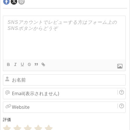
お
名
Email(表
前
示
Website
さ
評価
れ