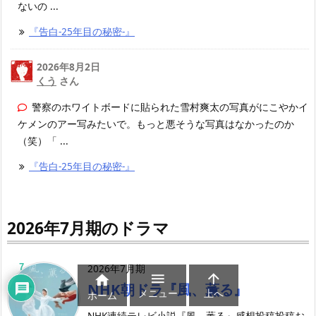
ないの ...
『告白-25年目の秘密-』
2026年8月2日
くう
さん
警察のホワイトボードに貼られた雪村爽太の写真がにこやかイ
ケメンのアー写みたいで。もっと悪そうな写真はなかったのか
（笑）「 ...
『告白-25年目の秘密-』
2026年7月期のドラマ
7
2026年7月期



NHK朝ドラ『風、薫る』
メニュー
上へ
ホーム
NHK連続テレビ小説『風、薫る』感想投稿投稿お