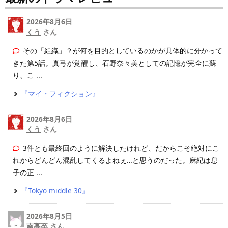
2026年8月6日
くう
さん
その「組織」？が何を目的としているのかが具体的に分かって
きた第5話。真弓が覚醒し、石野奈々美としての記憶が完全に蘇
り、こ ...
『マイ・フィクション』
2026年8月6日
くう
さん
3件とも最終回のように解決したけれど、だからこそ絶対にこ
れからどんどん混乱してくるよねぇ…と思うのだった。麻紀は息
子の正 ...
『Tokyo middle 30』
2026年8月5日
南高卒 さん