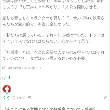
会議は賑やかしくも狡猾で、黒幕は憎らしくも滑稽。劇伴
はあくまでも空高く上へ広がり、主人公を開眼させる。
悪しも善しもキャラクターが愛しくて、全力で動く役者さ
んたちが魅力的で、本当に楽しかった。
「私たちは腐っている」それを知る者は幸いだ。トップは
そういう人でなければならない。心からそう思う。
「好感度」とは、本当に必要な人からのみ得られればそれ
でいいのだと。まずはそう思える強い心が必要。
Last edited 5 年 前 by くう
3
くう
5 年 前
『今ここにある危機とぼくの好感度について』第4話