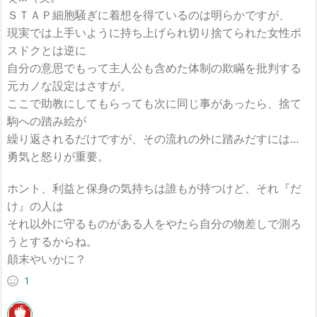
ＳＴＡＰ細胞騒ぎに着想を得ているのは明らかですが、
現実では上手いように持ち上げられ切り捨てられた女性ポ
スドクとは逆に
自分の意思でもって主人公も含めた体制の欺瞞を批判する
元カノな設定はさすが。
ここで助教にしてもらっても次に同じ事があったら、捨て
駒への踏み絵が
繰り返されるだけですが、その流れの外に踏みだすには…
勇気と怒りが重要。
ホント、利益と保身の気持ちは誰もが持つけど、それ『だ
け』の人は
それ以外に守るものがある人をやたら自分の物差しで測ろ
うとするからね。
顛末やいかに？
1