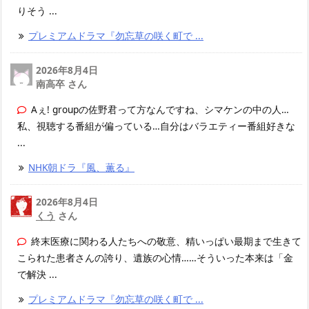
りそう ...
プレミアムドラマ『勿忘草の咲く町で ...
2026年8月4日
南高卒 さん
Aぇ! groupの佐野君って方なんですね、シマケンの中の人…
私、視聴する番組が偏っている…自分はバラエティー番組好きな
...
NHK朝ドラ『風、薫る』
2026年8月4日
くう
さん
終末医療に関わる人たちへの敬意、精いっぱい最期まで生きて
こられた患者さんの誇り、遺族の心情……そういった本来は「金
で解決 ...
プレミアムドラマ『勿忘草の咲く町で ...