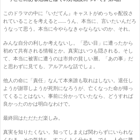
このドラマの中に『いだてん』キャストがめっちゃ配役さ
れていることを考えると……うん、本当に、言いたいんだろ
うなって思う。本当に今やらなきゃならないのか、それ。
みんな自分の利しか考えないし。「恐い目」に遭ったから
初めて共有される情報とか。真実はいつも隠される。そし
て、本当に被害に遭うのは市井の貧しい層。「あの事」だ
と思わずに見ても、アルアルな話でしょ。
他人の命に「責任」なんて本来誰も取れはしない。退任し
ようが謝罪しようが死刑になろうが、亡くなった命が帰っ
てくることはない。事前に分かっていたなら、どうすれば
良かったのかは明白なわけで。
最終回はただただ楽しみ。
真実を知りたくない。知ってしまえば関わらずにいられな
くなる。その気持ち、すごくよく分かる。でも、人命に勝