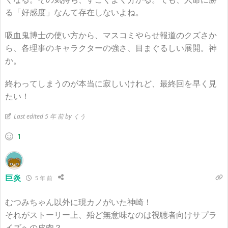
る「好感度」なんて存在しないよね。
吸血鬼博士の使い方から、マスコミやらせ報道のクズさか
ら、各理事のキャラクターの強さ、目まぐるしい展開。神
か。
終わってしまうのが本当に寂しいけれど、最終回を早く見
たい！
Last edited 5 年 前 by くう
1
巨炎
5 年 前
むつみちゃん以外に現カノがいた神崎！
それがストーリー上、殆ど無意味なのは視聴者向けサプラ
イズへの皮肉？