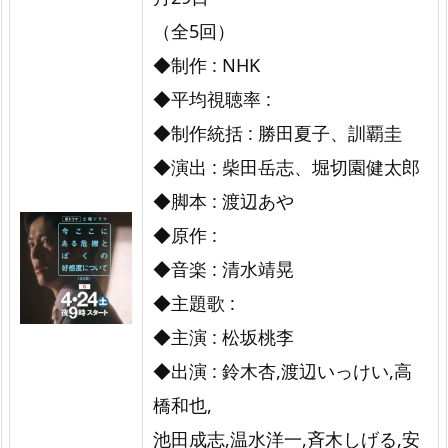
（全5回）
◆制作 : NHK
◆平均視聴率 :
◆制作統括 : 勝田夏子、訓覇圭
◆演出 : 柴田岳志、堀切園健太郎
◆脚本 : 渡辺あや
◆原作 :
◆音楽 : 清水靖晃
◆主題歌 :
◆主演 : 松坂桃李
◆出演 : 鈴木杏,渡辺いっけい,高
橋和也,
池田成志,温水洋一,斉木しげる,安