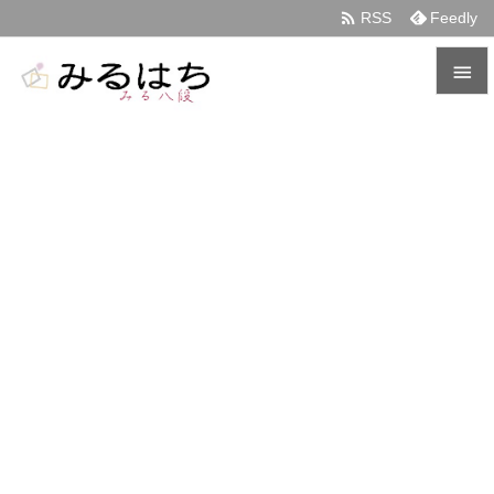

RSS
Feedly


メニュ

サイド

前へ

次へ

検索