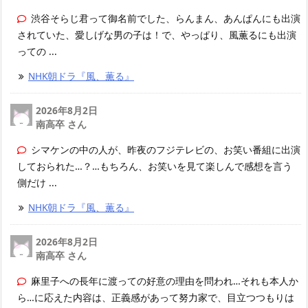
渋谷そらじ君って御名前でした、らんまん、あんぱんにも出演
されていた、愛しげな男の子は！で、やっぱり、風薫るにも出演
っての ...
NHK朝ドラ『風、薫る』
2026年8月2日
南高卒 さん
シマケンの中の人が、昨夜のフジテレビの、お笑い番組に出演
しておられた…？…もちろん、お笑いを見て楽しんで感想を言う
側だけ ...
NHK朝ドラ『風、薫る』
2026年8月2日
南高卒 さん
麻里子への長年に渡っての好意の理由を問われ…それも本人か
ら…に応えた内容は、正義感があって努力家で、目立つつもりは