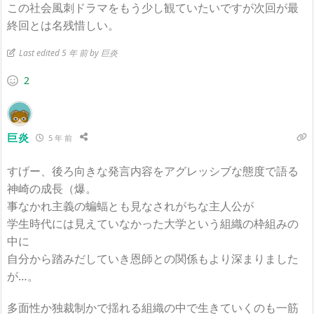
この社会風刺ドラマをもう少し観ていたいですが次回が最
終回とは名残惜しい。
Last edited 5 年 前 by 巨炎
2
巨炎
5 年 前
すげー、後ろ向きな発言内容をアグレッシブな態度で語る
神崎の成長（爆。
事なかれ主義の蝙蝠とも見なされがちな主人公が
学生時代には見えていなかった大学という組織の枠組みの
中に
自分から踏みだしていき恩師との関係もより深まりました
が…。
多面性か独裁制かで揺れる組織の中で生きていくのも一筋