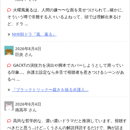
火曜風薫るは、人間の嫌〜〜な面を見せつけられて…確かに、
そういう噂で非難する人々いるよねって、頭では理解出来るけ
ど、ドラ ...
NHK朝ドラ『風、薫る』
2026年8月4日
巨炎 さん
GACKTの演技力を演出や脚本でカバーしようとして滑ってい
る印象…。弁護士設定なら弁舌で視聴者を惹きつけるシーンがあ
るべ ...
『ブラックトリック〜裁きを操る弁護人...
2026年8月4日
南高卒 さん
高尚な哲学的な、濃い濃いドラマだと推測しています。視聴す
べきだと思う…けど…くうさんの解説拝読するだけで、胸が詰ま