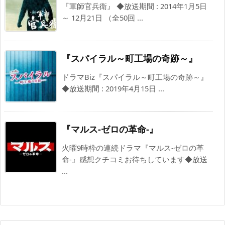
『軍師官兵衛』 ◆放送期間 : 2014年1月5日
～ 12月21日 （全50回 ...
『スパイラル～町工場の奇跡～』
ドラマBiz『スパイラル～町工場の奇跡～』
◆放送期間 : 2019年4月15日 ...
『マルス-ゼロの革命-』
火曜9時枠の連続ドラマ『マルス-ゼロの革
命-』感想クチコミお待ちしています◆放送
...