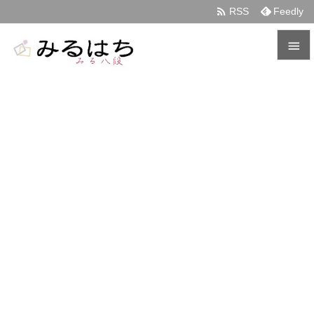

RSS
Feedly


メニュ

サイド

前へ

次へ

検索