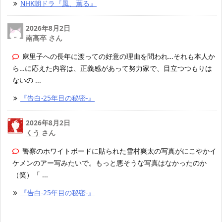
NHK朝ドラ『風、薫る』
2026年8月2日
南高卒 さん
麻里子への長年に渡っての好意の理由を問われ…それも本人か
ら…に応えた内容は、正義感があって努力家で、目立つつもりは
ないの ...
『告白-25年目の秘密-』
2026年8月2日
くう
さん
警察のホワイトボードに貼られた雪村爽太の写真がにこやかイ
ケメンのアー写みたいで。もっと悪そうな写真はなかったのか
（笑）「 ...
『告白-25年目の秘密-』