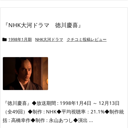
『NHK大河ドラマ 徳川慶喜』
1998年1月期
NHK大河ドラマ
クチコミ投稿レビュー

『徳川慶喜』
◆放送期間 : 1998年1月4日 ～ 12月13日
（全49回）
◆制作 : NHK
◆平均視聴率：21.1%
◆制作統
括 : 高橋幸作
◆制作 : 永山あつし
◆演出 ...