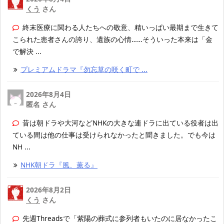
くう
さん
終末医療に関わる人たちへの敬意、精いっぱい最期まで生きて
こられた患者さんの誇り、遺族の心情……そういった本来は「金
で解決 ...
プレミアムドラマ『勿忘草の咲く町で ...
2026年8月4日
匿名 さん
昔は朝ドラや大河などNHKの大きな連ドラに出ている役者は出
ている間は他の仕事は受けられなかったと聞きました。でも今は
NH ...
NHK朝ドラ『風、薫る』
2026年8月2日
くう
さん
先週Threadsで「紫陽の葬式に参列者もいたのに居なかったこ