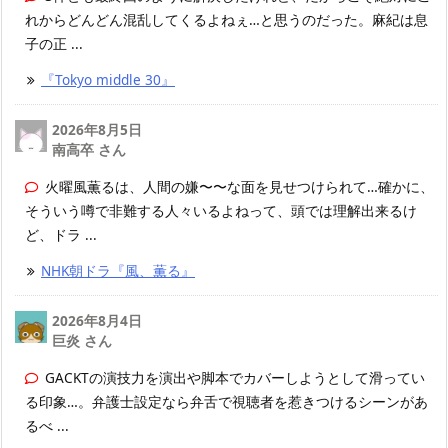
れからどんどん混乱してくるよねぇ…と思うのだった。麻紀は息
子の正 ...
『Tokyo middle 30』
2026年8月5日
南高卒 さん
火曜風薫るは、人間の嫌〜〜な面を見せつけられて…確かに、
そういう噂で非難する人々いるよねって、頭では理解出来るけ
ど、ドラ ...
NHK朝ドラ『風、薫る』
2026年8月4日
巨炎 さん
GACKTの演技力を演出や脚本でカバーしようとして滑ってい
る印象…。弁護士設定なら弁舌で視聴者を惹きつけるシーンがあ
るべ ...