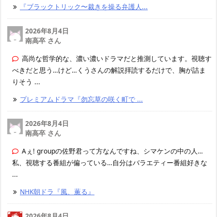
『ブラックトリック〜裁きを操る弁護人...
2026年8月4日
南高卒 さん
高尚な哲学的な、濃い濃いドラマだと推測しています。視聴す
べきだと思う…けど…くうさんの解説拝読するだけで、胸が詰ま
りそう ...
プレミアムドラマ『勿忘草の咲く町で ...
2026年8月4日
南高卒 さん
Aぇ! groupの佐野君って方なんですね、シマケンの中の人…
私、視聴する番組が偏っている…自分はバラエティー番組好きな
...
NHK朝ドラ『風、薫る』
2026年8月4日