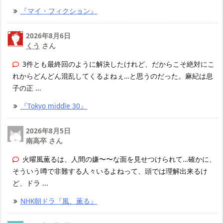
『マイ・フィクション』
2026年8月6日
くう
さん
3件とも最終回のように解決したけれど、だからこそ絶対にこ
れからどんどん混乱してくるよねぇ…と思うのだった。麻紀は息
子の正 ...
『Tokyo middle 30』
2026年8月5日
南高卒 さん
火曜風薫るは、人間の嫌〜〜な面を見せつけられて…確かに、
そういう噂で非難する人々いるよねって、頭では理解出来るけ
ど、ドラ ...
NHK朝ドラ『風、薫る』