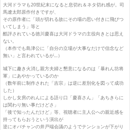
大河ドラマも20世紀末になると息切れ＆ネタ切れ感が。司
馬遼太郎原作付きですが、
その原作者に「頭が切れる故にその場の思い付きに飛びつ
いてしまう」等と
酷評されている徳川慶喜は大河ドラマの主役向きとは思え
ない。
（本作でも島津公に「自分の立場が大事なだけで信念など
無い」と言われているが…）
城下に趣き火消し親方夫婦と懇意になるのは「暴れん坊将
軍」にあやかっているのか
（数年前に制作された「吉宗」は逆に差別化を図って成功
した）
しかし女房のれんによる語り口「慶喜さん」「あちきらに
は関わり無い事だけどさ」
「後で知ったんだけど」等、視聴者に主人公への親近感を
持ってもらおうという演出が
逆にオバチャンの井戸端会議のようでテンションが下がり