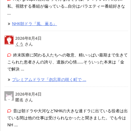
私、視聴する番組が偏っている…自分はバラエティー番組好きな
...
NHK朝ドラ『風、薫る』
2026年8月4日
くう
さん
終末医療に関わる人たちへの敬意、精いっぱい最期まで生きて
こられた患者さんの誇り、遺族の心情……そういった本来は「金
で解決 ...
プレミアムドラマ『勿忘草の咲く町で ...
2026年8月4日
匿名 さん
昔は朝ドラや大河などNHKの大きな連ドラに出ている役者は出
ている間は他の仕事は受けられなかったと聞きました。でも今は
NH ...