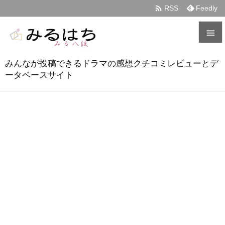

RSS
Feedly


みんなが投稿できるドラマの感想クチコミレビューとデ
メニュ
ータベースサイト

サイド

前へ

次へ

検索