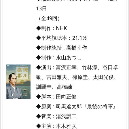
13日
（全49回）
◆制作 : NHK
◆平均視聴率：21.1%
◆制作統括 : 高橋幸作
◆制作 : 永山あつし
◆演出 : 富沢正幸、竹林淳、谷口卓
敬、吉田雅夫、篠原圭、太田光俊、
訓覇圭、高橋練
◆脚本 : 田向正健
◆原案 : 司馬遼太郎『最後の将軍』
◆音楽 : 湯浅譲二
◆主演 : 本木雅弘