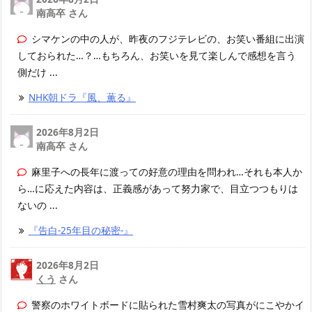
南高卒 さん
シマケンの中の人が、昨夜のフジテレビの、お笑い番組に出演
しておられた…？…もちろん、お笑いを見て楽しんで感想を言う
側だけ ...
NHK朝ドラ『風、薫る』
2026年8月2日
南高卒 さん
麻里子への長年に渡っての好意の理由を問われ…それも本人か
ら…に応えた内容は、正義感があって努力家で、目立つつもりは
ないの ...
『告白-25年目の秘密-』
2026年8月2日
くう
さん
警察のホワイトボードに貼られた雪村爽太の写真がにこやかイ