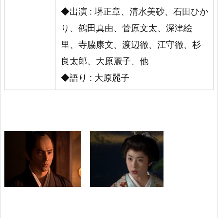
◆出演 : 堺正章、清水美砂、石田ひか
り、鶴田真由、菅原文太、深津絵
里、寺脇康文、渡辺徹、江守徹、杉
良太郎、大原麗子、他
◆語り : 大原麗子