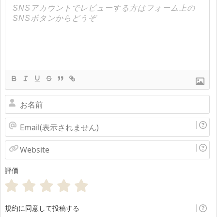
お
名
Email(表
前
示
Website
さ
評価
れ
ま
せ
規約に同意して投稿する
ん)