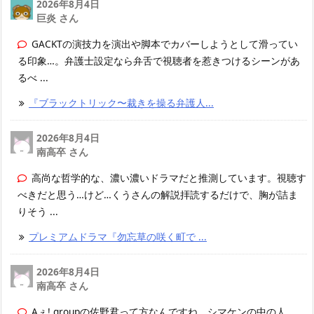
2026年8月4日
巨炎 さん
GACKTの演技力を演出や脚本でカバーしようとして滑ってい
る印象…。弁護士設定なら弁舌で視聴者を惹きつけるシーンがあ
るべ ...
『ブラックトリック〜裁きを操る弁護人...
2026年8月4日
南高卒 さん
高尚な哲学的な、濃い濃いドラマだと推測しています。視聴す
べきだと思う…けど…くうさんの解説拝読するだけで、胸が詰ま
りそう ...
プレミアムドラマ『勿忘草の咲く町で ...
2026年8月4日
南高卒 さん
Aぇ! groupの佐野君って方なんですね、シマケンの中の人…