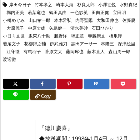
岸田今日子
竹本孝之
崎本大海
杉良太郎
小澤征悦
水野真紀

堀内正美
若葉竜也
鶴田真由
一色紗英
田向正健
宝田明
小橋めぐみ
山口祐一郎
本木雅弘
内野聖陽
大和田伸也
佐藤慶
大原麗子
中原丈雄
矢島健一
清水美砂
石田ひかり
小日向文世
坂東八十助
勝野洋
堺正章
寺脇康文
橋爪淳
若尾文子
花柳錦之輔
伊武雅刀
黒田アーサー
林隆三
深津絵里
江守徹
有馬稲子
菅原文太
藤岡琢也
藤木直人
森山周一郎
渡辺徹
B!
Copy
『徳川慶喜』
◆放送期間 : 1998年1月4日 ～ 12月