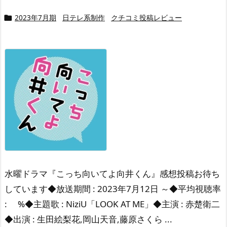
2023年7月期
日テレ系制作
クチコミ投稿レビュー

水曜ドラマ『こっち向いてよ向井くん』感想投稿お待ち
しています◆放送期間 : 2023年7月12日 ～◆平均視聴率
: %◆主題歌 : NiziU「LOOK AT ME」◆主演 : 赤楚衛二
◆出演 : 生田絵梨花,岡山天音,藤原さくら ...