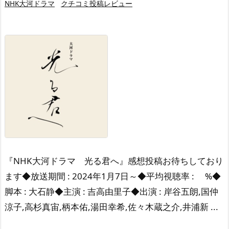
NHK大河ドラマ
クチコミ投稿レビュー
『NHK大河ドラマ 光る君へ』感想投稿お待ちしており
ます◆放送期間 : 2024年1月7日～◆平均視聴率 : %◆
脚本 : 大石静◆主演 : 吉高由里子◆出演 : 岸谷五朗,国仲
涼子,高杉真宙,柄本佑,湯田幸希,佐々木蔵之介,井浦新 ...