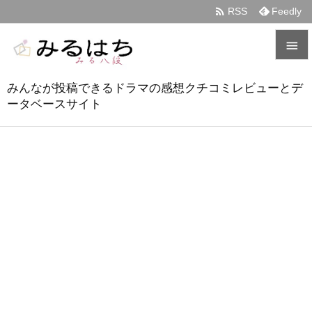

RSS
Feedly


みんなが投稿できるドラマの感想クチコミレビューとデ
メニュ
ータベースサイト

サイド

前へ

次へ

検索