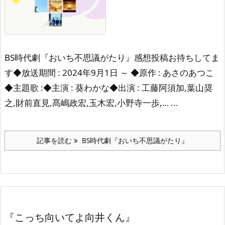
BS時代劇『おいち不思議がたり』感想投稿お待ちしてま
す◆放送期間 : 2024年9月1日 ～ ◆原作 : あさのあつこ
◆主題歌 :◆主演 : 葵わかな◆出演 : 工藤阿須加,葉山奨
之,財前直見,髙嶋政宏,玉木宏,小野寺一歩,… ...
記事を読む
BS時代劇『おいち不思議がたり』
『こっち向いてよ向井くん』