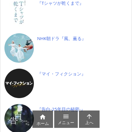
『Tシャツが乾くまで』
NHK朝ドラ『風、薫る』
『マイ・フィクション』
『告白-25年目の秘密-』



メニュー
上へ
ホーム