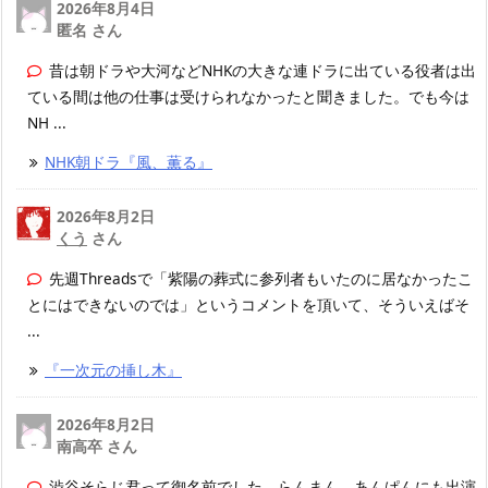
2026年8月4日
匿名 さん
昔は朝ドラや大河などNHKの大きな連ドラに出ている役者は出
ている間は他の仕事は受けられなかったと聞きました。でも今は
NH ...
NHK朝ドラ『風、薫る』
2026年8月2日
くう
さん
先週Threadsで「紫陽の葬式に参列者もいたのに居なかったこ
とにはできないのでは」というコメントを頂いて、そういえばそ
...
『一次元の挿し木』
2026年8月2日
南高卒 さん
渋谷そらじ君って御名前でした、らんまん、あんぱんにも出演