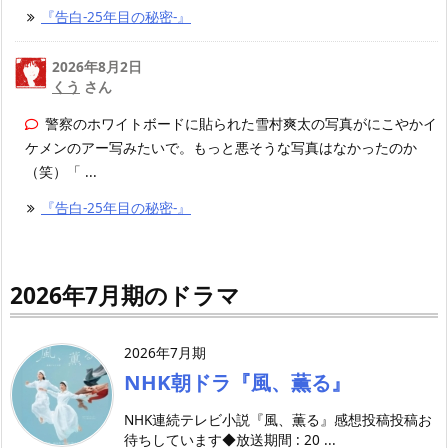
『告白-25年目の秘密-』
2026年8月2日
くう
さん
警察のホワイトボードに貼られた雪村爽太の写真がにこやかイ
ケメンのアー写みたいで。もっと悪そうな写真はなかったのか
（笑）「 ...
『告白-25年目の秘密-』
2026年7月期のドラマ
2026年7月期
NHK朝ドラ『風、薫る』
NHK連続テレビ小説『風、薫る』感想投稿投稿お
待ちしています◆放送期間 : 20 ...