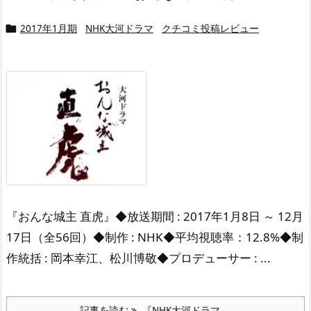
2017年1月期
NHK大河ドラマ
クチコミ投稿レビュー

『おんな城主 直虎』
◆放送期間 : 2017年1月8日 ～ 12月
17日
（全56回）
◆制作 : NHK
◆平均視聴率：12.8%
◆制
作統括 : 岡本幸江、松川博敬
◆プロデューサー : ...
記事を読む
『NHK大河ドラマ ...