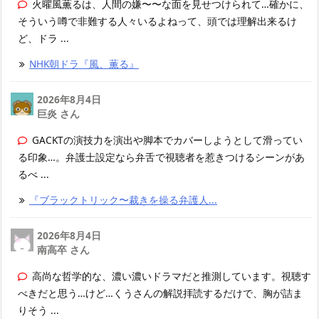
火曜風薫るは、人間の嫌〜〜な面を見せつけられて…確かに、
そういう噂で非難する人々いるよねって、頭では理解出来るけ
ど、ドラ ...
NHK朝ドラ『風、薫る』
2026年8月4日
巨炎 さん
GACKTの演技力を演出や脚本でカバーしようとして滑ってい
る印象…。弁護士設定なら弁舌で視聴者を惹きつけるシーンがあ
るべ ...
『ブラックトリック〜裁きを操る弁護人...
2026年8月4日
南高卒 さん
高尚な哲学的な、濃い濃いドラマだと推測しています。視聴す
べきだと思う…けど…くうさんの解説拝読するだけで、胸が詰ま
りそう ...