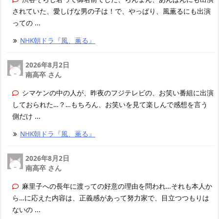
されていた、愛しげな男の子は！で、やっぱり、風薫るにも出演
っての ...
NHK朝ドラ『風、薫る』
2026年8月2日
南高卒 さん
シマケンの中の人が、昨夜のフジテレビの、お笑い番組に出演
しておられた…？…もちろん、お笑いを見て楽しんで感想を言う
側だけ ...
NHK朝ドラ『風、薫る』
2026年8月2日
南高卒 さん
麻里子への長年に渡っての好意の理由を問われ…それも本人か
ら…に応えた内容は、正義感があって努力家で、目立つつもりは
ないの ...