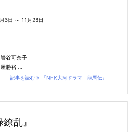
月3日 ～ 11月28日
%
、岩谷可奈子
勝裕 ...
記事を読む
『NHK大河ドラマ 龍馬伝』
禄繚乱』