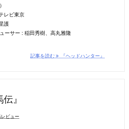
）
 テレビ東京
 星護
ューサー : 稲田秀樹、高丸雅隆
記事を読む
『ヘッドハンター』
馬伝』
稿レビュー