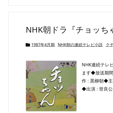
NHK朝ドラ『チョッち
1987年4月期
NHK朝の連続テレビ小説
ク

NHK連続テレ
ます◆放送期間 :
作 : 黒柳朝◆
◆出演 : 世良公