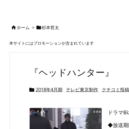
ホーム
>
杉本哲太


本サイトにはプロモーションが含まれています
『ヘッドハンター』
2018年4月期
テレビ東京制作
クチコミ投

ドラマB
◆放送期間