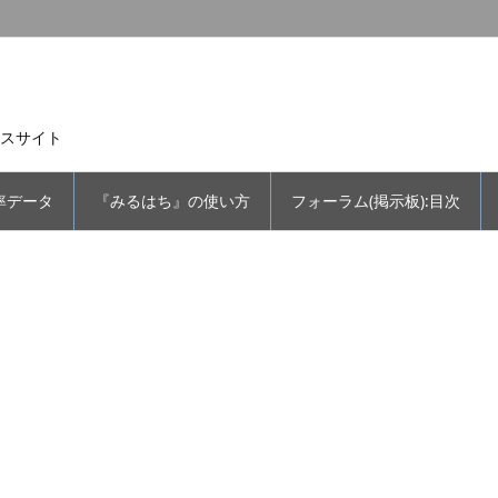
スサイト
率データ
『みるはち』の使い方
フォーラム(掲示板):目次