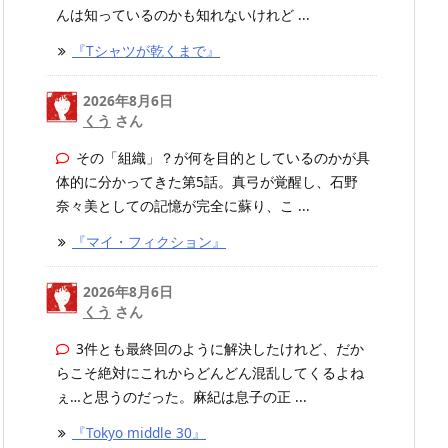
んは知っているのかも知れないけれど ...
『Tシャツが乾くまで』
2026年8月6日
くう
さん
その「組織」？が何を目的としているのかが具
体的に分かってきた第5話。真弓が覚醒し、石野
奈々美としての記憶が完全に蘇り、こ ...
『マイ・フィクション』
2026年8月6日
くう
さん
3件とも最終回のように解決したけれど、だか
らこそ絶対にこれからどんどん混乱してくるよね
ぇ…と思うのだった。麻紀は息子の正 ...
『Tokyo middle 30』