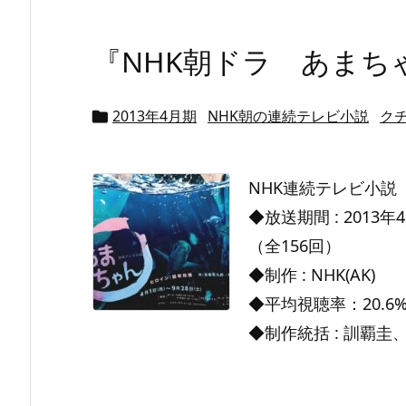
『NHK朝ドラ あまち
2013年4月期
NHK朝の連続テレビ小説
ク

NHK連続テレビ小説
◆放送期間 : 2013年
（全156回）
◆制作 : NHK(AK)
◆平均視聴率：20.6
◆制作統括 : 訓覇圭、菓