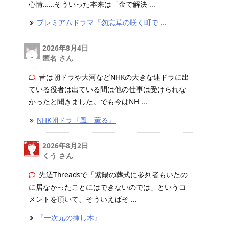
心情……そういった本来は「金で解決 ...
プレミアムドラマ『勿忘草の咲く町で ...
2026年8月4日
匿名 さん
昔は朝ドラや大河などNHKの大きな連ドラに出
ている役者は出ている間は他の仕事は受けられな
かったと聞きました。でも今はNH ...
NHK朝ドラ『風、薫る』
2026年8月2日
くう
さん
先週Threadsで「紫陽の葬式に参列者もいたの
に居なかったことにはできないのでは」というコ
メントを頂いて、そういえばそ ...
『一次元の挿し木』