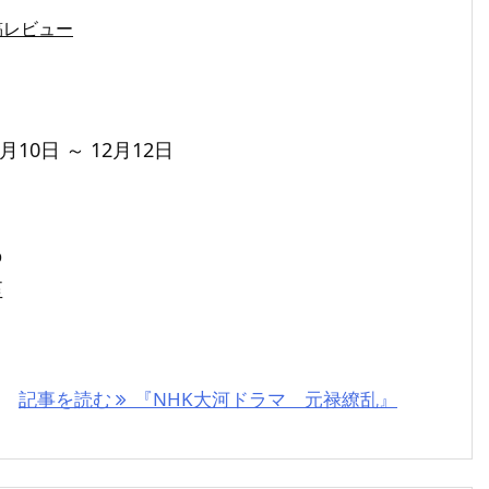
稿レビュー
月10日 ～ 12月12日
%
至
記事を読む
『NHK大河ドラマ 元禄繚乱』