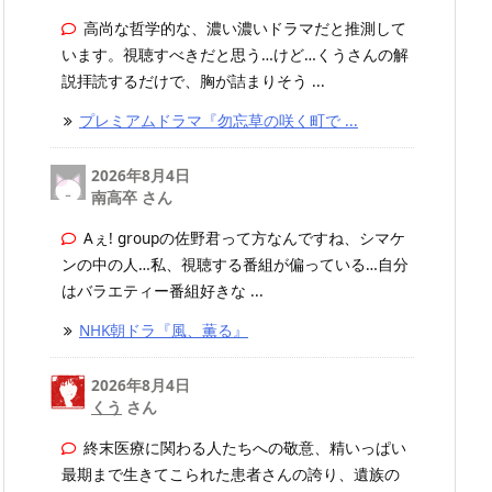
高尚な哲学的な、濃い濃いドラマだと推測して
います。視聴すべきだと思う…けど…くうさんの解
説拝読するだけで、胸が詰まりそう ...
プレミアムドラマ『勿忘草の咲く町で ...
2026年8月4日
南高卒 さん
Aぇ! groupの佐野君って方なんですね、シマケ
ンの中の人…私、視聴する番組が偏っている…自分
はバラエティー番組好きな ...
NHK朝ドラ『風、薫る』
2026年8月4日
くう
さん
終末医療に関わる人たちへの敬意、精いっぱい
最期まで生きてこられた患者さんの誇り、遺族の