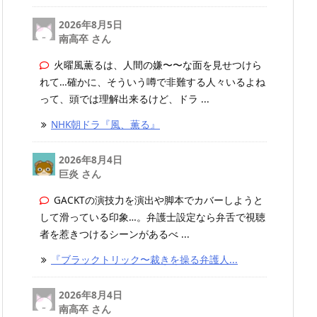
2026年8月5日
南高卒 さん
火曜風薫るは、人間の嫌〜〜な面を見せつけら
れて…確かに、そういう噂で非難する人々いるよね
って、頭では理解出来るけど、ドラ ...
NHK朝ドラ『風、薫る』
2026年8月4日
巨炎 さん
GACKTの演技力を演出や脚本でカバーしようと
して滑っている印象…。弁護士設定なら弁舌で視聴
者を惹きつけるシーンがあるべ ...
『ブラックトリック〜裁きを操る弁護人...
2026年8月4日
南高卒 さん