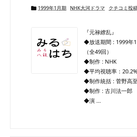
1999年1月期
NHK大河ドラマ
クチコミ投

『元禄繚乱』
◆放送期間 : 1999年1
（全49回）
◆制作 : NHK
◆平均視聴率：20.2
◆制作統括 : 菅野高
◆制作 : 古川法一郎
◆演 ...