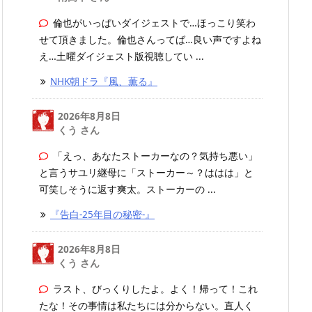
倫也がいっぱいダイジェストで…ほっこり笑わ
せて頂きました。倫也さんってば…良い声ですよね
え…土曜ダイジェスト版視聴してい ...
NHK朝ドラ『風、薫る』
2026年8月8日
くう さん
「えっ、あなたストーカーなの？気持ち悪い」
と言うサユリ継母に「ストーカー～？ははは」と
可笑しそうに返す爽太。ストーカーの ...
『告白-25年目の秘密-』
2026年8月8日
くう さん
ラスト、びっくりしたよ。よく！帰って！これ
たな！その事情は私たちには分からない。直人く