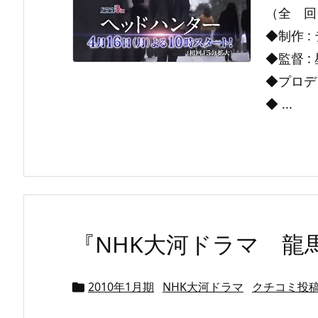
（全 回
◆制作 :
◆監督 :
◆プロデ
◆ ...
『NHK大河ドラマ 龍
2010年1月期
NHK大河ドラマ
クチコミ投
