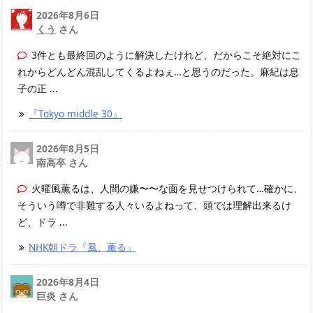
2026年8月6日
くう
さん
3件とも最終回のように解決したけれど、だからこそ絶対にこ
れからどんどん混乱してくるよねぇ…と思うのだった。麻紀は息
子の正 ...
『Tokyo middle 30』
2026年8月5日
南高卒 さん
火曜風薫るは、人間の嫌〜〜な面を見せつけられて…確かに、
そういう噂で非難する人々いるよねって、頭では理解出来るけ
ど、ドラ ...
NHK朝ドラ『風、薫る』
2026年8月4日
巨炎 さん