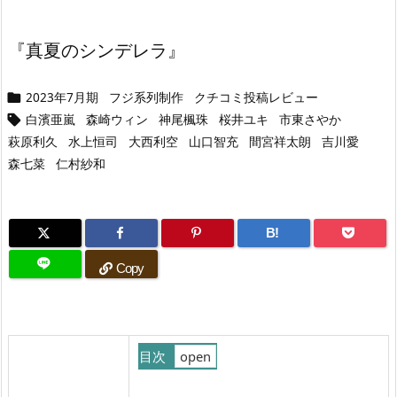
『真夏のシンデレラ』
2023年7月期
フジ系列制作
クチコミ投稿レビュー

白濱亜嵐
森崎ウィン
神尾楓珠
桜井ユキ
市東さやか

萩原利久
水上恒司
大西利空
山口智充
間宮祥太朗
吉川愛
森七菜
仁村紗和
B!
Copy
目次
1.