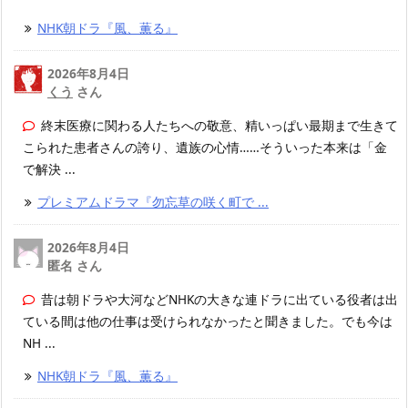
NHK朝ドラ『風、薫る』
2026年8月4日
くう
さん
終末医療に関わる人たちへの敬意、精いっぱい最期まで生きて
こられた患者さんの誇り、遺族の心情……そういった本来は「金
で解決 ...
プレミアムドラマ『勿忘草の咲く町で ...
2026年8月4日
匿名 さん
昔は朝ドラや大河などNHKの大きな連ドラに出ている役者は出
ている間は他の仕事は受けられなかったと聞きました。でも今は
NH ...
NHK朝ドラ『風、薫る』