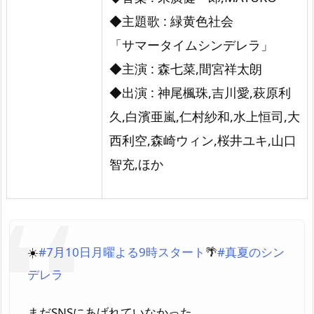
◆主題歌 : 緑黄色社会
「サマータイムシンデレラ」
◆主演 : 森七菜,間宮祥太朗
◆出演 : 神尾楓珠,吉川愛,萩原利
久,白濱亜嵐,仁村紗和,水上恒司,大
西利空,森崎ウィン,桜井ユキ,山口
智充,ほか
☀️
#7月10日月曜よる9時スタート
🌴
#真夏のシン
デレラ
まだSNSにあげれていなかった