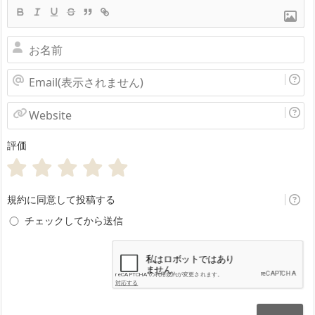
お
名
Email(表
前
示
Website
さ
評価
れ
ま
せ
規約に同意して投稿する
ん)
チェックしてから送信