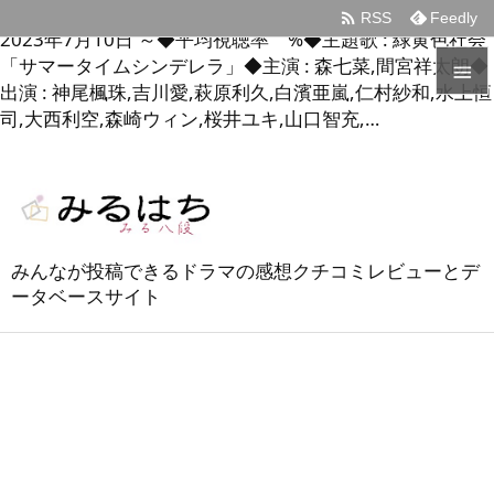
月9『真夏のシンデレラ』感想投稿ページ◆放送期間 :

RSS
Feedly
2023年7月10日 ～◆平均視聴率 %◆主題歌 : 緑黄色社会
「サマータイムシンデレラ」◆主演 : 森七菜,間宮祥太朗◆

出演 : 神尾楓珠,吉川愛,萩原利久,白濱亜嵐,仁村紗和,水上恒
司,大西利空,森崎ウィン,桜井ユキ,山口智充,…

メニュ

サイド

みんなが投稿できるドラマの感想クチコミレビューとデ
前へ
ータベースサイト

次へ

検索