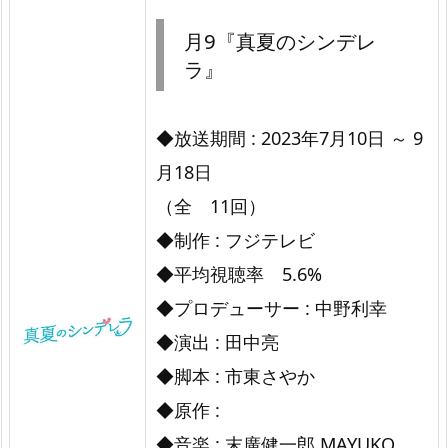
月
月9『真夏のシンデレ
9
ラ』
『真
夏
◆放送期間 : 2023年7月10日 ～ 9
の
月18日
シ
（全 11回）
ン
◆制作 : フジテレビ
デ
◆平均視聴率 5.6%
レ
ラ』
◆プロデューサー : 中野利幸
◆演出 : 田中亮
◆脚本 : 市東さやか
◆原作 :
◆音楽 : 末廣健一郎,MAYUKO