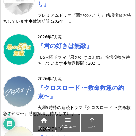
り』
プレミアムドラマ『団地のふたり』感想投稿お待
ちしています◆放送期間 :2024年 ...
2026年7月期
『君の好きは無敵』
TBS火曜ドラマ『君の好きは無敵』感想投稿お待
ちしています◆放送期間 : 202 ...
2026年7月期
『クロスロード 〜救命救急の約
束〜』
火曜9時枠の連続ドラマ『クロスロード 〜救命救
急の約束〜』感想投稿お待ちしていま ...
4



メニュー
上へ
ホーム
2026年7月期