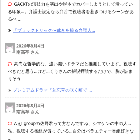
GACKTの演技力を演出や脚本でカバーしようとして滑ってい
る印象…。弁護士設定なら弁舌で視聴者を惹きつけるシーンがあ
るべ ...
『ブラックトリック〜裁きを操る弁護人...
2026年8月4日
南高卒 さん
高尚な哲学的な、濃い濃いドラマだと推測しています。視聴す
べきだと思う…けど…くうさんの解説拝読するだけで、胸が詰ま
りそう ...
プレミアムドラマ『勿忘草の咲く町で ...
2026年8月4日
南高卒 さん
Aぇ! groupの佐野君って方なんですね、シマケンの中の人…
私、視聴する番組が偏っている…自分はバラエティー番組好きな
...