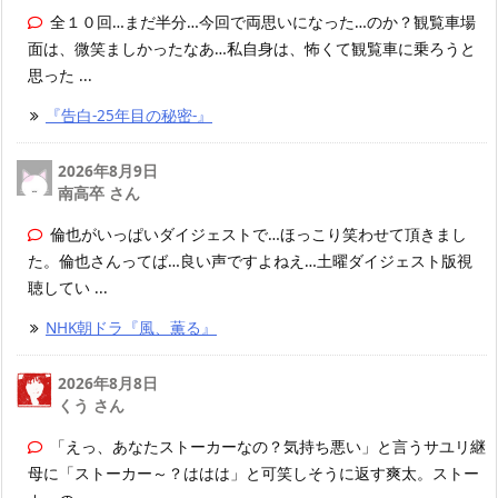
全１０回…まだ半分…今回で両思いになった…のか？観覧車場
面は、微笑ましかったなあ…私自身は、怖くて観覧車に乗ろうと
思った ...
『告白-25年目の秘密-』
2026年8月9日
南高卒 さん
倫也がいっぱいダイジェストで…ほっこり笑わせて頂きまし
た。倫也さんってば…良い声ですよねえ…土曜ダイジェスト版視
聴してい ...
NHK朝ドラ『風、薫る』
2026年8月8日
くう さん
「えっ、あなたストーカーなの？気持ち悪い」と言うサユリ継
母に「ストーカー～？ははは」と可笑しそうに返す爽太。ストー