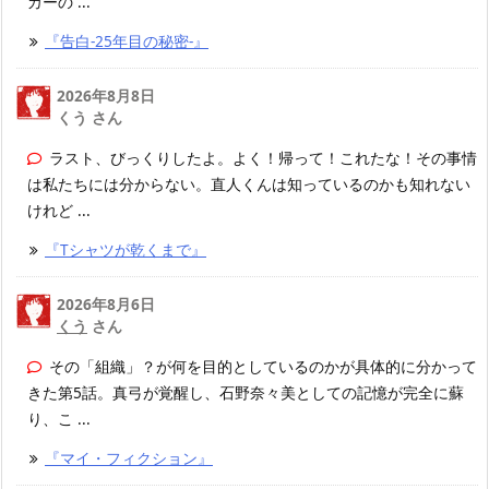
カーの ...
『告白-25年目の秘密-』
2026年8月8日
くう さん
ラスト、びっくりしたよ。よく！帰って！これたな！その事情
は私たちには分からない。直人くんは知っているのかも知れない
けれど ...
『Tシャツが乾くまで』
2026年8月6日
くう
さん
その「組織」？が何を目的としているのかが具体的に分かって
きた第5話。真弓が覚醒し、石野奈々美としての記憶が完全に蘇
り、こ ...
『マイ・フィクション』