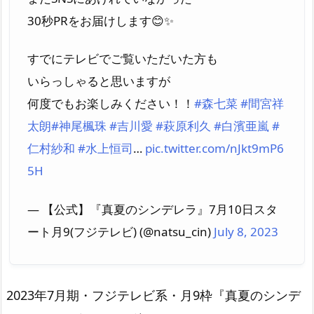
30秒PRをお届けします😊✨
すでにテレビでご覧いただいた方も
いらっしゃると思いますが
何度でもお楽しみください！！
#森七菜
#間宮祥
太朗
#神尾楓珠
#吉川愛
#萩原利久
#白濱亜嵐
#
仁村紗和
#水上恒司
…
pic.twitter.com/nJkt9mP6
5H
— 【公式】『真夏のシンデレラ』7月10日スタ
ート月9(フジテレビ) (@natsu_cin)
July 8, 2023
2023年7月期・フジテレビ系・月9枠『真夏のシンデ