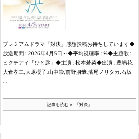
プレミアムドラマ『対決』感想投稿お待ちしています◆
放送期間 : 2026年4月5日～◆平均視聴率 : %◆主題歌 :
ヒグチアイ「ひと匙」◆主演 : 松本若菜◆出演 : 豊嶋花,
大倉孝二,大原櫻子,山中崇,前野朋哉,濱尾ノリタカ,石坂
...
記事を読む
『対決』