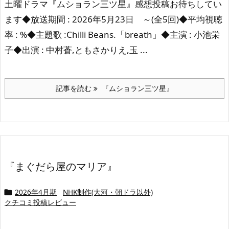
土曜ドラマ『ムショラン三ツ星』感想投稿お待ちしてい
ます◆放送期間 : 2026年5月23日 ～(全5回)◆平均視聴
率 : %◆主題歌 :Chilli Beans.「breath」◆主演 : 小池栄
子◆出演 : 中村蒼,ともさかりえ,玉 ...
記事を読む
『ムショラン三ツ星』
『まぐだら屋のマリア』
2026年4月期
NHK制作(大河・朝ドラ以外)

クチコミ投稿レビュー