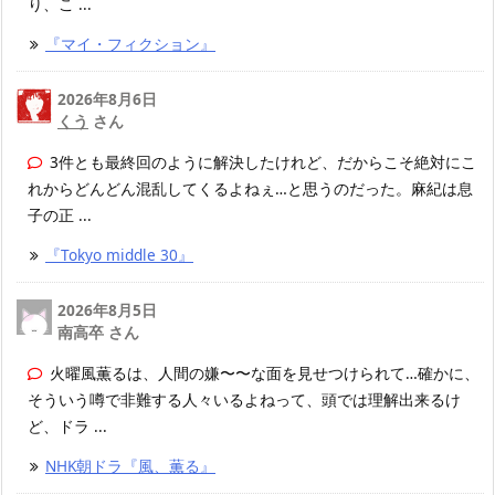
り、こ ...
『マイ・フィクション』
2026年8月6日
くう
さん
3件とも最終回のように解決したけれど、だからこそ絶対にこ
れからどんどん混乱してくるよねぇ…と思うのだった。麻紀は息
子の正 ...
『Tokyo middle 30』
2026年8月5日
南高卒 さん
火曜風薫るは、人間の嫌〜〜な面を見せつけられて…確かに、
そういう噂で非難する人々いるよねって、頭では理解出来るけ
ど、ドラ ...
NHK朝ドラ『風、薫る』