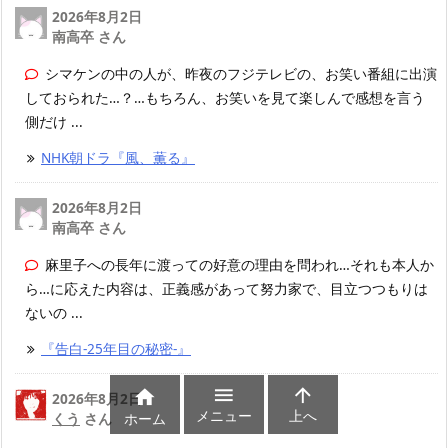
2026年8月2日
南高卒 さん
シマケンの中の人が、昨夜のフジテレビの、お笑い番組に出演
しておられた…？…もちろん、お笑いを見て楽しんで感想を言う
側だけ ...
NHK朝ドラ『風、薫る』
2026年8月2日
南高卒 さん
麻里子への長年に渡っての好意の理由を問われ…それも本人か
ら…に応えた内容は、正義感があって努力家で、目立つつもりは
ないの ...
『告白-25年目の秘密-』



2026年8月2日
メニュー
上へ
ホーム
くう
さん