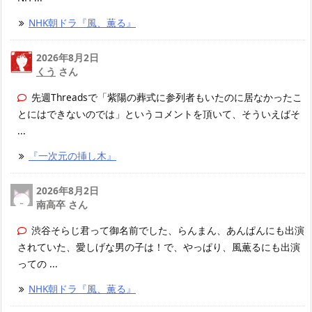
NHK朝ドラ『風、薫る』
2026年8月2日
くう
さん
先週Threadsで「紫陽の葬式に参列者もいたのに居なかったこ
とにはできないのでは」というコメントを頂いて、そういえばそ
...
『一次元の挿し木』
2026年8月2日
南高卒 さん
渋谷そらじ君って御名前でした、らんまん、あんぱんにも出演
されていた、愛しげな男の子は！で、やっぱり、風薫るにも出演
っての ...
NHK朝ドラ『風、薫る』