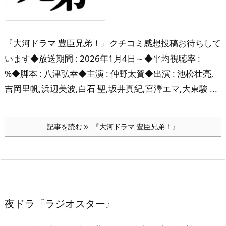
『大河ドラマ 豊臣兄弟！』クチコミ感想投稿お待ちして
います◆放送期間 : 2026年1月4日～◆平均視聴率 :
%◆脚本 : 八津弘幸◆主演 : 仲野太賀◆出演 : 池松壮亮,
吉岡里帆,浜辺美波,白石 聖,坂井真紀,宮澤エマ,大東駿 ...
記事を読む
『大河ドラマ 豊臣兄弟！』
夜ドラ『ラジオスター』