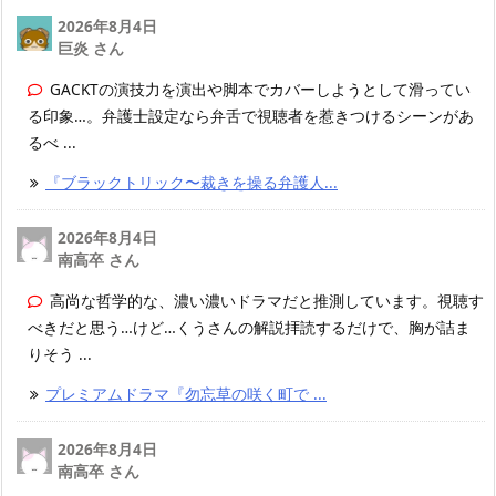
2026年8月4日
巨炎 さん
GACKTの演技力を演出や脚本でカバーしようとして滑ってい
る印象…。弁護士設定なら弁舌で視聴者を惹きつけるシーンがあ
るべ ...
『ブラックトリック〜裁きを操る弁護人...
2026年8月4日
南高卒 さん
高尚な哲学的な、濃い濃いドラマだと推測しています。視聴す
べきだと思う…けど…くうさんの解説拝読するだけで、胸が詰ま
りそう ...
プレミアムドラマ『勿忘草の咲く町で ...
2026年8月4日
南高卒 さん