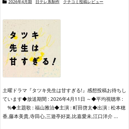
2026年4月期
日テレ系制作
クチコミ投稿レビュー

土曜ドラマ『タツキ先生は甘すぎる!』感想投稿お待ちし
ています◆放送期間 : 2026年4月11日 ～◆平均視聴率 :
%◆主題歌 : 福山雅治◆主演 : 町田啓太◆出演 : 松本穂
香,藤本美貴,寺田心,三遊亭好楽,比嘉愛未,江口洋介 ...