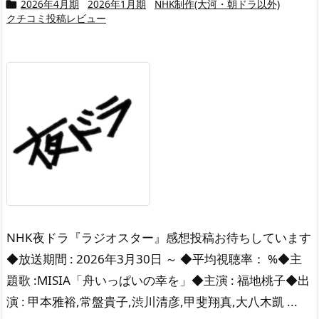
2026年4月期
2026年1月期
NHK制作(大河・朝ドラ以外)

クチコミ投稿レビュー
NHK夜ドラ『ラジオスター』感想投稿お待ちしています
◆放送期間 : 2026年3月30日 ～ ◆平均視聴率： %◆主
題歌 :MISIA「舟いっぱいの幸を」◆主演 : 福地桃子◆出
演 : 甲本雅裕,常盤貴子,渋川清彦,甲斐翔真,大八木凱 ...