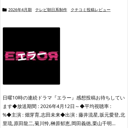
2026年4月期
テレビ朝日系制作
クチコミ投稿レビュー

日曜10時の連続ドラマ『エラー』感想投稿お待ちしてい
ます◆放送期間 : 2026年4月12日～◆平均視聴率 :
%◆主演 : 畑芽育,志田未来◆出演 : 藤井流星,坂元愛登,北
里琉,原田龍二,菊川怜,榊原郁恵,岡田義徳,栗山千明…