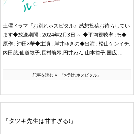
土曜ドラマ『お別れホスピタル』感想投稿お待ちしてい
ます◆放送期間 : 2024年2月3日 ～ ◆平均視聴率 : %◆
原作 : 沖田×華◆主演 : 岸井ゆきの◆出演 : 松山ケンイチ,
内田慈,仙道敦子,長村航希,円井わん,山本裕子,国広 ...
記事を読む
『お別れホスピタル』
『タツキ先生は甘すぎる!』