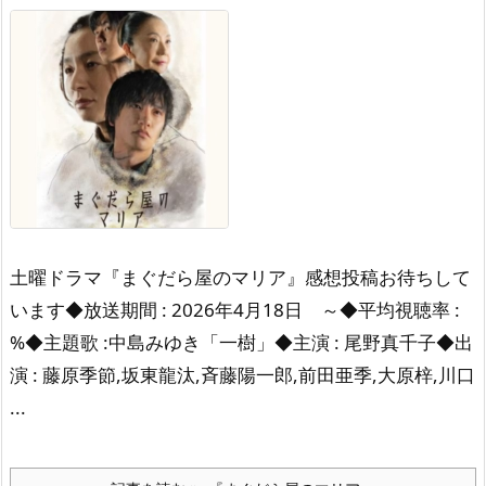
土曜ドラマ『まぐだら屋のマリア』感想投稿お待ちして
います◆放送期間 : 2026年4月18日 ～◆平均視聴率 :
%◆主題歌 :中島みゆき「一樹」◆主演 : 尾野真千子◆出
演 : 藤原季節,坂東龍汰,斉藤陽一郎,前田亜季,大原梓,川口
...