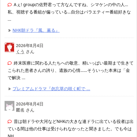
Aぇ! groupの佐野君って方なんですね、シマケンの中の人…
私、視聴する番組が偏っている…自分はバラエティー番組好きな
...
NHK朝ドラ『風、薫る』
2026年8月4日
くう
さん
終末医療に関わる人たちへの敬意、精いっぱい最期まで生きて
こられた患者さんの誇り、遺族の心情……そういった本来は「金
で解決 ...
プレミアムドラマ『勿忘草の咲く町で ...
2026年8月4日
匿名 さん
昔は朝ドラや大河などNHKの大きな連ドラに出ている役者は出
ている間は他の仕事は受けられなかったと聞きました。でも今は
NH ...