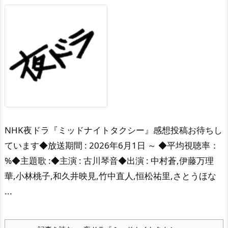
NHK夜ドラ『ミッドナイトタクシー』感想投稿お待ちし
ています◆放送期間 : 2026年6月1日 ～ ◆平均視聴率：
%◆主題歌 :◆主演 : 古川琴音◆出演 : 中村蒼,伊藤万理
華,小林桃子,和久井映見,竹中直人,恒松祐里,さとうほな
...