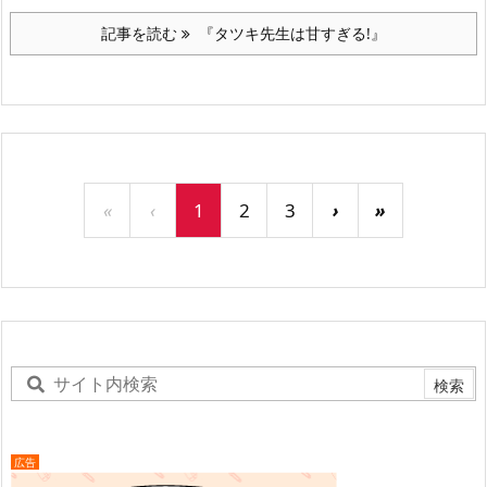
記事を読む
『タツキ先生は甘すぎる!』
«
‹
1
2
3
›
»
広告