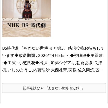
BS時代劇『あきない世傳 金と銀3』感想投稿お待ちして
います◆放送期間 : 2026年4月5日 ～◆視聴率◆主題歌
:◆主演 : 小芝風花◆出演 : 加藤シゲアキ,朝倉あき,長澤
樹,いしのようこ,内藤理沙,大西礼芳,葵揚,佐久間悠,齋 ...
記事を読む
『あきない世傳 金と銀3』