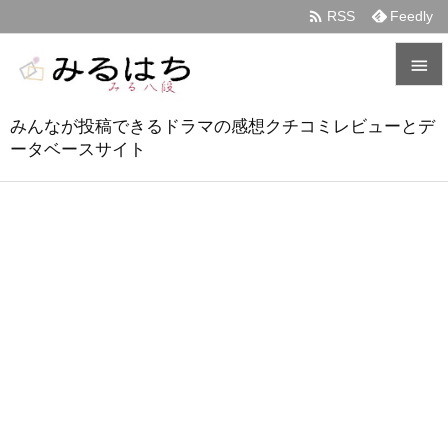

RSS
Feedly


みんなが投稿できるドラマの感想クチコミレビューとデ
メニュ
ータベースサイト

サイド

前へ

次へ

検索