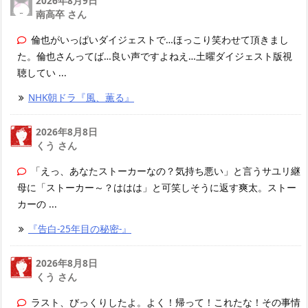
2026年8月9日
南高卒 さん
倫也がいっぱいダイジェストで…ほっこり笑わせて頂きまし
た。倫也さんってば…良い声ですよねえ…土曜ダイジェスト版視
聴してい ...
NHK朝ドラ『風、薫る』
2026年8月8日
くう さん
「えっ、あなたストーカーなの？気持ち悪い」と言うサユリ継
母に「ストーカー～？ははは」と可笑しそうに返す爽太。ストー
カーの ...
『告白-25年目の秘密-』
2026年8月8日
くう さん
ラスト、びっくりしたよ。よく！帰って！これたな！その事情