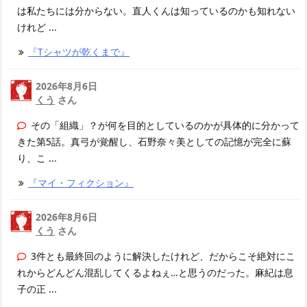
は私たちには分からない。直人くんは知っているのかも知れない
けれど ...
『Tシャツが乾くまで』
2026年8月6日
くう
さん
その「組織」？が何を目的としているのかが具体的に分かって
きた第5話。真弓が覚醒し、石野奈々美としての記憶が完全に蘇
り、こ ...
『マイ・フィクション』
2026年8月6日
くう
さん
3件とも最終回のように解決したけれど、だからこそ絶対にこ
れからどんどん混乱してくるよねぇ…と思うのだった。麻紀は息
子の正 ...