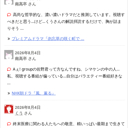
南高卒 さん
高尚な哲学的な、濃い濃いドラマだと推測しています。視聴す
べきだと思う…けど…くうさんの解説拝読するだけで、胸が詰ま
りそう ...
プレミアムドラマ『勿忘草の咲く町で ...
2026年8月4日
南高卒 さん
Aぇ! groupの佐野君って方なんですね、シマケンの中の人…
私、視聴する番組が偏っている…自分はバラエティー番組好きな
...
NHK朝ドラ『風、薫る』
2026年8月4日
くう
さん
終末医療に関わる人たちへの敬意、精いっぱい最期まで生きて