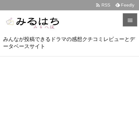

RSS
Feedly


みんなが投稿できるドラマの感想クチコミレビューとデ
メニュ
ータベースサイト

サイド

前へ

次へ

検索