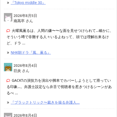
『Tokyo middle 30』
2026年8月5日
南高卒 さん
火曜風薫るは、人間の嫌〜〜な面を見せつけられて…確かに、
そういう噂で非難する人々いるよねって、頭では理解出来るけ
ど、ドラ ...
NHK朝ドラ『風、薫る』
2026年8月4日
巨炎 さん
GACKTの演技力を演出や脚本でカバーしようとして滑ってい
る印象…。弁護士設定なら弁舌で視聴者を惹きつけるシーンがあ
るべ ...
『ブラックトリック〜裁きを操る弁護人...
2026年8月4日