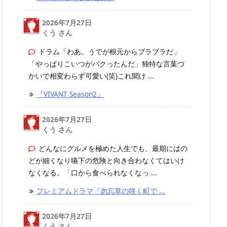
2026年7月27日
くう さん
ドラム「わあ。うでが根元からブラブラだ」
「やっぱりこいつがパクったんだ」独特な言葉づ
かいで相変わらず可愛い(笑)これ聞け ...
『VIVANT Season2』
2026年7月27日
くう さん
どんなにグルメを極めた人生でも、最期にはの
どが細くなり嚥下の危険と向き合わなくてはいけ
なくなる。「口から食べられなくなっ ...
プレミアムドラマ『勿忘草の咲く町で ...
2026年7月27日
くう さん