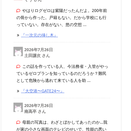
やはりログゼロは紫陽だったんだよ。200年前
の骨から作った。戸籍もない。だから学校にも行
っていない。存在がない、悠の空想 ...
『一次元の挿し木』
2026年7月26日
土田謙次 さん
この話を作っている人、今法務省・入管がやっ
ているゼロプランを知っているのだろうか？難民
として危険から逃れて来ている人を助 ...
『大空港〜GATE24〜』
2026年7月26日
南高卒 さん
母親の写真は、わざとぼかしてあったのか…我
が家の小さな画面のテレビのせいで、性能の悪い