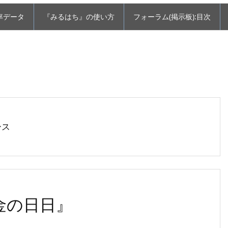
率データ
『みるはち』の使い方
フォーラム(掲示板):目次
ース
金の日日』