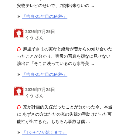
安物テレビのせいで、判別出来ないの ...
『告白-25年目の秘密-』
2026年7月25日
くう さん
麻里子さまの実母と継母が昔からの知り合いだ
ったことが分かり、実母の写真を頑なに見せない
演出に「そこに映っているのも水野美 ...
『告白-25年目の秘密-』
2026年7月24日
くう さん
充が計画的失踪だったことが分かった今、本当
に あずさの方はただの充の失踪の手助けだった可
能性が出てきた。もちろん事故は偶 ...
『Tシャツが乾くまで』