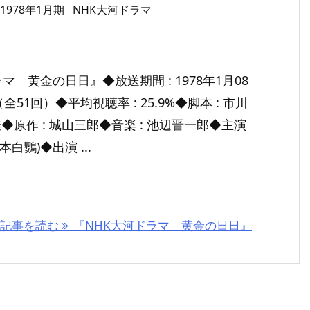
1978年1月期
NHK大河ドラマ
マ 黄金の日日』◆放送期間 : 1978年1月08
全51回）◆平均視聴率 : 25.9%◆脚本 : 市川
原作 : 城山三郎◆音楽 : 池辺晋一郎◆主演
本白鸚)◆出演 ...
記事を読む
『NHK大河ドラマ 黄金の日日』