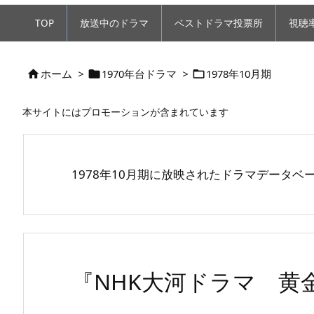
TOP
放送中のドラマ
ベストドラマ投票所
視聴
ホーム
>
1970年台ドラマ
>
1978年10月期



本サイトにはプロモーションが含まれています
1978年10月期に放映されたドラマデータベ
『NHK大河ドラマ 黄