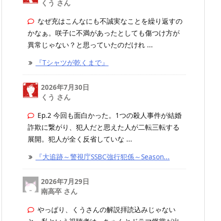
くう さん
なぜ充はこんなにも不誠実なことを繰り返すの
かなぁ。咲子に不満があったとしても傷つけ方が
異常じゃない？と思っていたのだけれ ...
『Tシャツが乾くまで』
2026年7月30日
くう さん
Ep.2 今回も面白かった。1つの殺人事件が結婚
詐欺に繋がり、犯人だと思えた人が二転三転する
展開。犯人が全く反省していな ...
『大追跡～警視庁SSBC強行犯係～Season...
2026年7月29日
南高卒 さん
やっぱり、くうさんの解説拝読込みじゃない