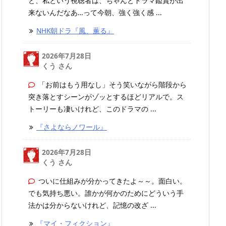
と、私という視聴者は、ちゃんとドラマ鑑賞が出
来ないんだなあ…って今朝、強く強く感 ...
NHK朝ドラ『風、薫る』
2026年7月28日
くう さん
「お前はもう用なし」そう笑いながら階段から
突き落とすシーンがゾッとするほどリアルで。ス
トーリーも凄いけれど、このドラマの ...
『さよならノワール』
2026年7月28日
くう さん
ついに仕組みが分かってきたよ～～。面白い。
でも気持ち悪い。誰かが何かのためにどういう手
法かは分からないけれど、記憶の改ざ ...
『マイ・フィクション』