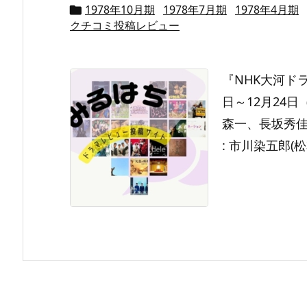
1978年10月期
1978年7月期
1978年4月期

クチコミ投稿レビュー
『NHK大河ドラ
日～12月24日（
森一、長坂秀佳◆
: 市川染五郎(松