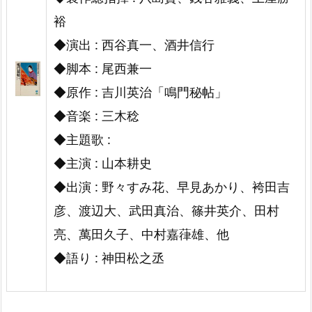
裕
◆演出 : 西谷真一、酒井信行
◆脚本 : 尾西兼一
◆原作 : 吉川英治「鳴門秘帖」
◆音楽 : 三木稔
◆主題歌 :
◆主演 : 山本耕史
◆出演 : 野々すみ花、早見あかり、袴田吉
彦、渡辺大、武田真治、篠井英介、田村
亮、萬田久子、中村嘉葎雄、他
◆語り : 神田松之丞