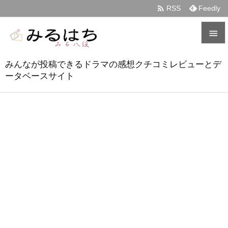

RSS
Feedly


みんなが投稿できるドラマの感想クチコミレビューとデ
メニュ
ータベースサイト

サイド

前へ

次へ

検索