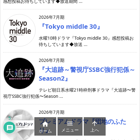
感想投稿お待ちしています◆放送期間 ...
2026年7月期
『Tokyo middle 30』
水曜10時ドラマ『Tokyo middle 30』感想投稿お
待ちしています◆放送 ...
2026年7月期
『大追跡～警視庁SSBC強行犯係～
Season2』
テレビ朝日系水曜21時枠刑事ドラマ『大追跡〜警
視庁SSBC強行犯係〜Season ...
2026年7月期
5
プレミアムドラマ『団地のふた



り』
メニュー
上へ
ホーム