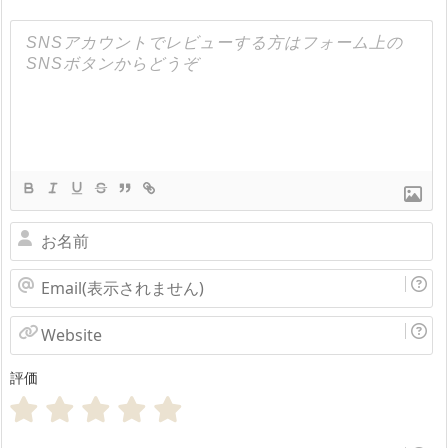
お
名
Email(表
前
示
Website
さ
評価
れ
ま
せ