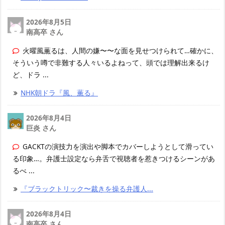
2026年8月5日
南高卒 さん
火曜風薫るは、人間の嫌〜〜な面を見せつけられて…確かに、
そういう噂で非難する人々いるよねって、頭では理解出来るけ
ど、ドラ ...
NHK朝ドラ『風、薫る』
2026年8月4日
巨炎 さん
GACKTの演技力を演出や脚本でカバーしようとして滑ってい
る印象…。弁護士設定なら弁舌で視聴者を惹きつけるシーンがあ
るべ ...
『ブラックトリック〜裁きを操る弁護人...
2026年8月4日
南高卒 さん