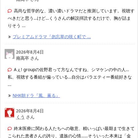
高尚な哲学的な、濃い濃いドラマだと推測しています。視聴す
べきだと思う…けど…くうさんの解説拝読するだけで、胸が詰ま
りそう ...
プレミアムドラマ『勿忘草の咲く町で ...
2026年8月4日
南高卒 さん
Aぇ! groupの佐野君って方なんですね、シマケンの中の人…
私、視聴する番組が偏っている…自分はバラエティー番組好きな
...
NHK朝ドラ『風、薫る』
2026年8月4日
くう
さん
終末医療に関わる人たちへの敬意、精いっぱい最期まで生きて
こられた患者さんの誇り、遺族の心情……そういった本来は「金