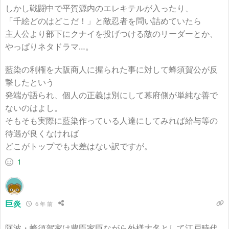
しかし戦闘中で平賀源内のエレキテルが入ったり、
「千絵どのはどこだ！」と敵忍者を問い詰めていたら
主人公より部下にクナイを投げつける敵のリーダーとか、
やっぱりネタドラマ…。
藍染の利権を大阪商人に握られた事に対して蜂須賀公が反
撃したという
発端が語られ、個人の正義は別にして幕府側が単純な善で
ないのはよし。
そもそも実際に藍染作っている人達にしてみれば給与等の
待遇が良くなければ
どこがトップでも大差はない訳ですが。
1
巨炎
6 年 前
阿波・蜂須賀家は豊臣家臣ながら外様大名として江戸時代