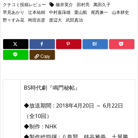
クチコミ投稿レビュー
篠井英介
田村亮
萬田久子

早見あかり
辻本祐樹
中村嘉葎雄
栗山航
尾西兼一
山本耕史
野々すみ花
袴田吉彦
渡辺大
武田真治
B!
Copy
BS時代劇『鳴門秘帖』
◆放送期間 : 2018年4月20日 ～ 6月22日
（全10回）
◆制作 : NHK
◆製作総指揮 : 八島賢、銭谷雅義、土屋勝