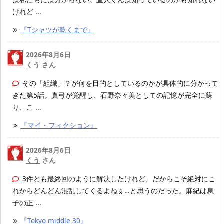
けれど ...
『Tシャツが乾くまで』
2026年8月6日
くう
さん
その「組織」？が何を目的としているのかが具体的に分かって
きた第5話。真弓が覚醒し、石野奈々美としての記憶が完全に蘇
り、こ ...
『マイ・フィクション』
2026年8月6日
くう
さん
3件とも最終回のように解決したけれど、だからこそ絶対にこ
れからどんどん混乱してくるよねぇ…と思うのだった。麻紀は息
子の正 ...
『Tokyo middle 30』