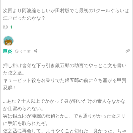
次回より阿波編らしいが田村版でも最初の1クールぐらいは
江戸だったのかな？
1
巨炎
6 年 前
押し掛け舎弟な下っ引き銀五郎の助言でやっとこ文を書い
た弦之丞。
キューピット役を名乗りでた銀五郎の前に立ち塞がる甲賀
忍群！
…あれ？十人以上でかかって身が軽いだけの素人をなかな
か仕留められない。
実は銀五郎が凄腕の密偵とか…。でも通りがかった女スリ
に手紙を取られたぞ。
弦之丞に再会して、ようやくこと切れた。良かった、ちゃ