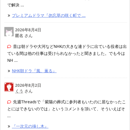
で解決 ...
プレミアムドラマ『勿忘草の咲く町で ...
2026年8月4日
匿名 さん
昔は朝ドラや大河などNHKの大きな連ドラに出ている役者は出
ている間は他の仕事は受けられなかったと聞きました。でも今は
NH ...
NHK朝ドラ『風、薫る』
2026年8月2日
くう
さん
先週Threadsで「紫陽の葬式に参列者もいたのに居なかったこ
とにはできないのでは」というコメントを頂いて、そういえばそ
...
『一次元の挿し木』