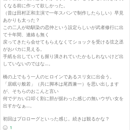
くなる前に作って欲しかった。
（昔は田村正和主演で一年スパンで制作したらしい）早見
あかりも太った？
この二人が幼馴染の恋仲という設定らしいが武者修行に出
て十年間、連絡も無く
戻ってきたら会せてもらえなくてショックを受ける弦之丞
がおバカに見える。
手紙を出していても握り潰されていたかもしれないけど出
していないのではな…。
橋の上でもう一人のヒロインであるスリ女に出会う。
「居眠り般若」（共に脚本は尾西兼一）を思い出します
が、そちらのおこんと言い
何でデカい口叩く割に胆が据わった感じの無いウザい女を
出すかなぁ…。
初回はプロローグといった感じ。続きは観るかな？
1