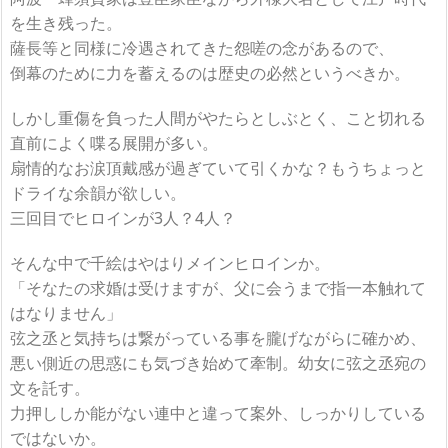
を生き残った。
薩長等と同様に冷遇されてきた怨嗟の念があるので、
倒幕のために力を蓄えるのは歴史の必然というべきか。
しかし重傷を負った人間がやたらとしぶとく、こと切れる
直前によく喋る展開が多い。
扇情的なお涙頂戴感が過ぎていて引くかな？もうちょっと
ドライな余韻が欲しい。
三回目でヒロインが3人？4人？
そんな中で千絵はやはりメインヒロインか。
「そなたの求婚は受けますが、父に会うまで指一本触れて
はなりません」
弦之丞と気持ちは繋がっている事を朧げながらに確かめ、
悪い側近の思惑にも気づき始めて牽制。幼女に弦之丞宛の
文を託す。
力押ししか能がない連中と違って案外、しっかりしている
ではないか。