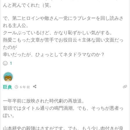
んと死んでくれた（笑。
で、第二ヒロインや敵さん一党にラブレターを回し読みさ
れる主人公。
クールぶっているけど、かなり恥ずかしい気がする。
熱愛こもった文章が苦手でお役目云々主体な固い文面だっ
たのが
幸いだったが、ひょっとしてネタドラマなのか？
1
巨炎
6 年 前
一年半前に放映された時代劇の再放送。
冒頭ではタイトル通りの鳴門渦潮。でも、そっちが悪者っ
ぽい。
山本耕史の殺陣はさすがです。でも、もう少し肉付きが良