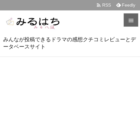

RSS
Feedly


みんなが投稿できるドラマの感想クチコミレビューとデ
メニュ
ータベースサイト

サイド

前へ

次へ

検索