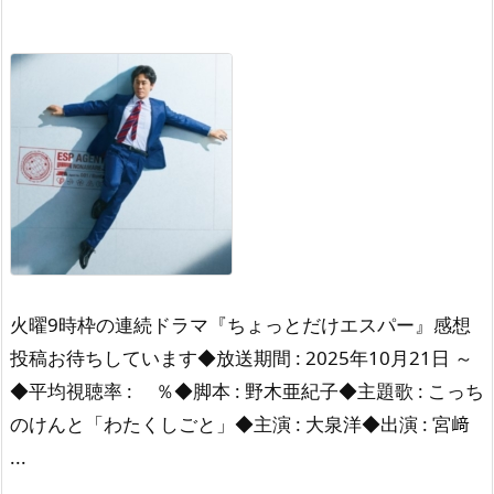
火曜9時枠の連続ドラマ『ちょっとだけエスパー』感想
投稿お待ちしています◆放送期間 : 2025年10月21日 ～
◆平均視聴率 : ％◆脚本 : 野木亜紀子◆主題歌 : こっち
のけんと「わたくしごと」◆主演 : 大泉洋◆出演 : 宮﨑
...