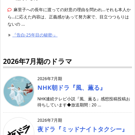
麻里子への長年に渡っての好意の理由を問われ…それも本人か
ら…に応えた内容は、正義感があって努力家で、目立つつもりは
ないの ...
『告白-25年目の秘密-』
2026年7月期のドラマ
2026年7月期
NHK朝ドラ『風、薫る』
NHK連続テレビ小説『風、薫る』感想投稿投稿お
待ちしています◆放送期間 : 20 ...
2026年7月期
夜ドラ『ミッドナイトタクシー』