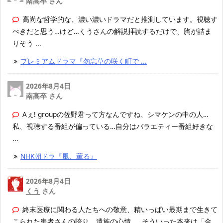
南高卒 さん
高尚な哲学的な、濃い濃いドラマだと推測しています。視聴す
べきだと思う…けど…くうさんの解説拝読するだけで、胸が詰ま
りそう ...
プレミアムドラマ『勿忘草の咲く町で ...
2026年8月4日
南高卒 さん
Aぇ! groupの佐野君って方なんですね、シマケンの中の人…
私、視聴する番組が偏っている…自分はバラエティー番組好きな
...
NHK朝ドラ『風、薫る』
2026年8月4日
くう
さん
終末医療に関わる人たちへの敬意、精いっぱい最期まで生きて
こられた患者さんの誇り、遺族の心情……そういった本来は「金