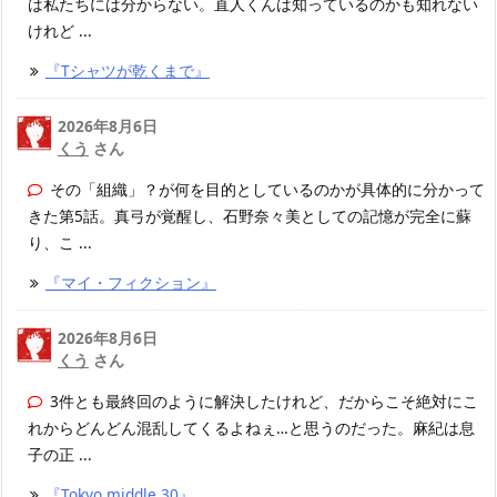
は私たちには分からない。直人くんは知っているのかも知れない
けれど ...
『Tシャツが乾くまで』
2026年8月6日
くう
さん
その「組織」？が何を目的としているのかが具体的に分かって
きた第5話。真弓が覚醒し、石野奈々美としての記憶が完全に蘇
り、こ ...
『マイ・フィクション』
2026年8月6日
くう
さん
3件とも最終回のように解決したけれど、だからこそ絶対にこ
れからどんどん混乱してくるよねぇ…と思うのだった。麻紀は息
子の正 ...
『Tokyo middle 30』