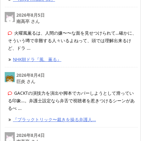
2026年8月5日
南高卒 さん
火曜風薫るは、人間の嫌〜〜な面を見せつけられて…確かに、
そういう噂で非難する人々いるよねって、頭では理解出来るけ
ど、ドラ ...
NHK朝ドラ『風、薫る』
2026年8月4日
巨炎 さん
GACKTの演技力を演出や脚本でカバーしようとして滑ってい
る印象…。弁護士設定なら弁舌で視聴者を惹きつけるシーンがあ
るべ ...
『ブラックトリック〜裁きを操る弁護人...
2026年8月4日