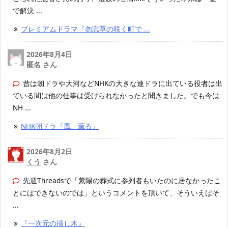
で解決 ...
プレミアムドラマ『勿忘草の咲く町で ...
2026年8月4日
匿名 さん
昔は朝ドラや大河などNHKの大きな連ドラに出ている役者は出
ている間は他の仕事は受けられなかったと聞きました。でも今は
NH ...
NHK朝ドラ『風、薫る』
2026年8月2日
くう
さん
先週Threadsで「紫陽の葬式に参列者もいたのに居なかったこ
とにはできないのでは」というコメントを頂いて、そういえばそ
...
『一次元の挿し木』