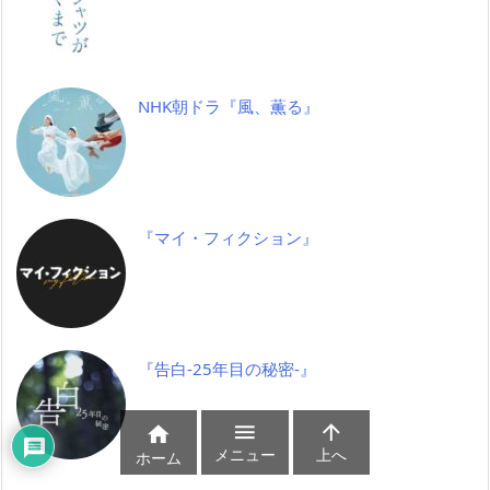
NHK朝ドラ『風、薫る』
『マイ・フィクション』
『告白-25年目の秘密-』



メニュー
上へ
ホーム