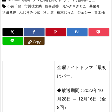
小籔千豊
市川猿之助
賀喜遥香
おかざきさとこ
基俊介

迫田孝也
ふじきみつ彦
秋元康
橋本じゅん
ジェシー
青木柚
B!
Copy
金曜ナイトドラマ『最初
はパー』
◆放送期間 : 2022年10
月28日 ～ 12月16日（全
8回）