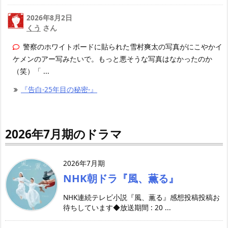
2026年8月2日
くう
さん
警察のホワイトボードに貼られた雪村爽太の写真がにこやかイ
ケメンのアー写みたいで。もっと悪そうな写真はなかったのか
（笑）「 ...
『告白-25年目の秘密-』
2026年7月期のドラマ
2026年7月期
NHK朝ドラ『風、薫る』
NHK連続テレビ小説『風、薫る』感想投稿投稿お
待ちしています◆放送期間 : 20 ...