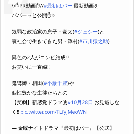
\\✋PR動画✋//
#最初はパー
最新動画を
パパーッと公開✋✨
気弱な政治家の息子・豪太(
#ジェシー
)と
裏社会で生きてきた男・澤村(
#市川猿之助
)
異色の2人がコンビ結成!?
お笑いに一直線‼️
鬼講師・相田(
#小籔千豊
)や
個性豊かな生徒たちとの
【笑劇】新感覚ドラマ🕺
#10月28日
お見逃しな
く‼️
pic.twitter.com/FLfyjMeoWN
— 金曜ナイトドラマ『最初はパー』【公式】