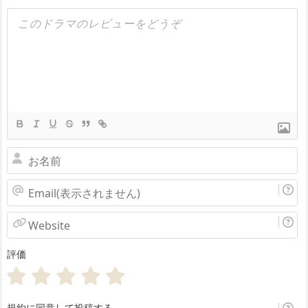
お
名
Email(表
前
示
Website
さ
評価
れ
ま
せ
規約に同意して投稿する