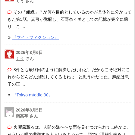
くう
さん
その「組織」？が何を目的としているのかが具体的に分かって
きた第5話。真弓が覚醒し、石野奈々美としての記憶が完全に蘇
り、こ ...
『マイ・フィクション』
2026年8月6日
くう
さん
3件とも最終回のように解決したけれど、だからこそ絶対にこ
れからどんどん混乱してくるよねぇ…と思うのだった。麻紀は息
子の正 ...
『Tokyo middle 30』
2026年8月5日
南高卒 さん
火曜風薫るは、人間の嫌〜〜な面を見せつけられて…確かに、
そういう噂で非難する人々いるよねって、頭では理解出来るけ