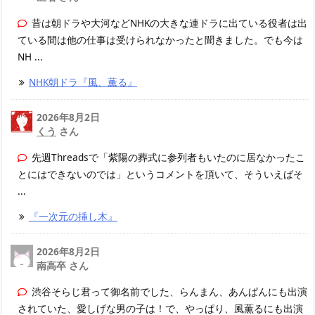
昔は朝ドラや大河などNHKの大きな連ドラに出ている役者は出
ている間は他の仕事は受けられなかったと聞きました。でも今は
NH ...
NHK朝ドラ『風、薫る』
2026年8月2日
くう
さん
先週Threadsで「紫陽の葬式に参列者もいたのに居なかったこ
とにはできないのでは」というコメントを頂いて、そういえばそ
...
『一次元の挿し木』
2026年8月2日
南高卒 さん
渋谷そらじ君って御名前でした、らんまん、あんぱんにも出演
されていた、愛しげな男の子は！で、やっぱり、風薫るにも出演