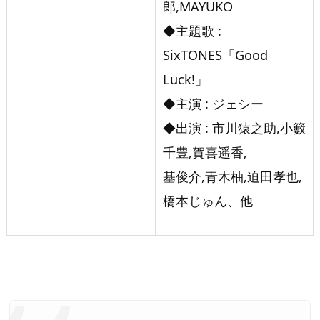
郎,MAYUKO
◆主題歌 :
SixTONES「Good
Luck!」
◆主演 : ジェシー
◆出演 : 市川猿之助,小籔
千豊,賀喜遥香,
基俊介,青木柚,迫田孝也,
橋本じゅん、他