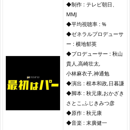
◆制作 : テレビ朝日、
MMJ
◆平均視聴率 : %
◆ゼネラルプロデューサ
ー : 横地郁英
◆プロデューサー : 秋山
貴人,高崎壮太,
小林麻衣子,神通勉
◆演出 : 根本和政,日暮謙
◆脚本 : 秋元康,おかざき
さとこ,ふじきみつ彦
◆原作 : 秋元康
◆音楽 : 末廣健一