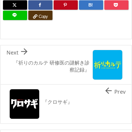
B!
Copy

Next
『祈りのカルテ 研修医の謎解き診
察記録』

Prev
『クロサギ』