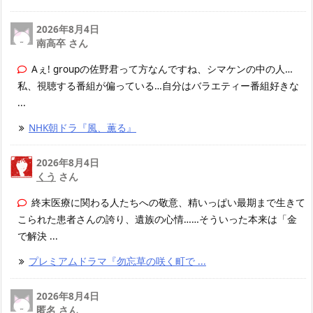
2026年8月4日
南高卒 さん
Aぇ! groupの佐野君って方なんですね、シマケンの中の人…
私、視聴する番組が偏っている…自分はバラエティー番組好きな
...
NHK朝ドラ『風、薫る』
2026年8月4日
くう
さん
終末医療に関わる人たちへの敬意、精いっぱい最期まで生きて
こられた患者さんの誇り、遺族の心情……そういった本来は「金
で解決 ...
プレミアムドラマ『勿忘草の咲く町で ...
2026年8月4日
匿名 さん