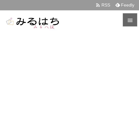

RSS
Feedly


メニュ

サイド

前へ

次へ

検索