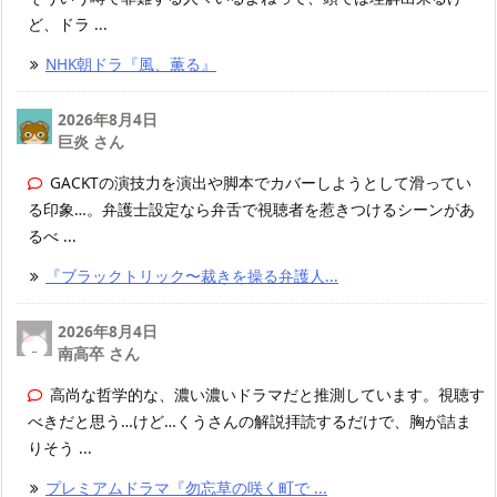
ど、ドラ ...
NHK朝ドラ『風、薫る』
2026年8月4日
巨炎 さん
GACKTの演技力を演出や脚本でカバーしようとして滑ってい
る印象…。弁護士設定なら弁舌で視聴者を惹きつけるシーンがあ
るべ ...
『ブラックトリック〜裁きを操る弁護人...
2026年8月4日
南高卒 さん
高尚な哲学的な、濃い濃いドラマだと推測しています。視聴す
べきだと思う…けど…くうさんの解説拝読するだけで、胸が詰ま
りそう ...
プレミアムドラマ『勿忘草の咲く町で ...