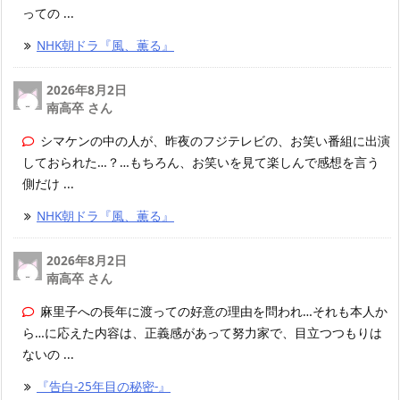
っての ...
NHK朝ドラ『風、薫る』
2026年8月2日
南高卒 さん
シマケンの中の人が、昨夜のフジテレビの、お笑い番組に出演
しておられた…？…もちろん、お笑いを見て楽しんで感想を言う
側だけ ...
NHK朝ドラ『風、薫る』
2026年8月2日
南高卒 さん
麻里子への長年に渡っての好意の理由を問われ…それも本人か
ら…に応えた内容は、正義感があって努力家で、目立つつもりは
ないの ...
『告白-25年目の秘密-』