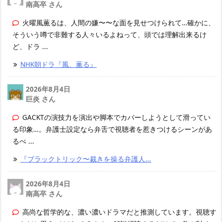
南高卒 さん
火曜風薫るは、人間の嫌〜〜な面を見せつけられて…確かに、
そういう噂で非難する人々いるよねって、頭では理解出来るけ
ど、ドラ ...
NHK朝ドラ『風、薫る』
2026年8月4日
巨炎 さん
GACKTの演技力を演出や脚本でカバーしようとして滑ってい
る印象…。弁護士設定なら弁舌で視聴者を惹きつけるシーンがあ
るべ ...
『ブラックトリック〜裁きを操る弁護人...
2026年8月4日
南高卒 さん
高尚な哲学的な、濃い濃いドラマだと推測しています。視聴す