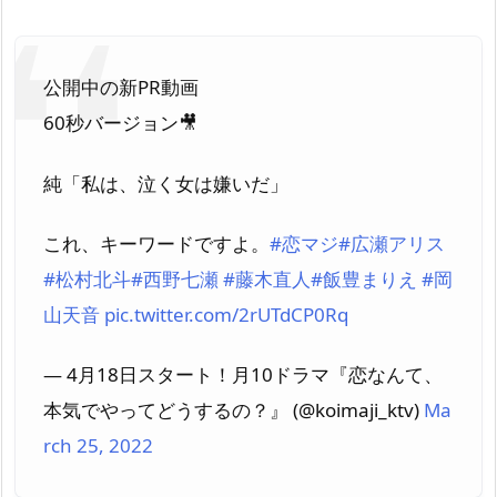
公開中の新PR動画
60秒バージョン🎥
純「私は、泣く女は嫌いだ」
これ、キーワードですよ。
#恋マジ
#広瀬アリス
#松村北斗
#西野七瀬
#藤木直人
#飯豊まりえ
#岡
山天音
pic.twitter.com/2rUTdCP0Rq
— 4月18日スタート！月10ドラマ『恋なんて、
本気でやってどうするの？』 (@koimaji_ktv)
Ma
rch 25, 2022