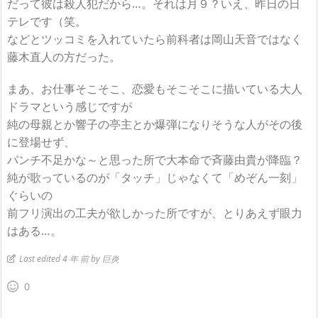
だって彼は殺人犯だから…。それは月９？いえ、昨日の日
テレです（笑。
などとツッコミを入れていたら前科者は岡山天音ではなく
藤木直人の方だった。
まあ、お仕事そこそこ、恋愛もそこそこに描いている大人
ドラマという感じですが
純の母親とか響子の亭主とか爆弾になりそうな人がその後
に登場せず、
パンチ不足かな～と思った所で大本命で斉藤由貴が降臨？
純が歌っているのが「タッチ」じゃなくて「めぞん一刻」
ぐらいの
前フリ演出の工夫が欲しかった所ですが、とりあえず眼力
はある…。
Last edited 4 年 前 by 巨炎
0