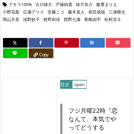
アキラ100%
古川雄大
戸塚純貴
味方良介
飯豊まりえ

小野花梨
広瀬アリス
安藤ニコ
藤木直人
長田成哉
三浦獠太
岡山天音
浅野妙子
牧野莉佳
西野七瀬
香椎由宇
松村北斗
B!
Copy
目次
1.
フ
フジ月曜22時『恋
ジ
なんて、本気でや
月
ってどうする
曜