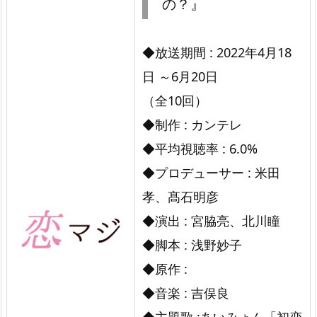
の？』
2
2
◆放送期間 : 2022年4月18
時
日 ～6月20日
『恋
（全10回）
な
◆制作 : カンテレ
ん
◆平均視聴率 : 6.0%
て、
◆プロデューサー : 米田
本
孝、髙石明彦
気
◆演出 : 宮脇亮、北川瞳
で
◆脚本 : 浅野妙子
や
っ
◆原作 :
て
◆音楽 : 吉俣良
ど