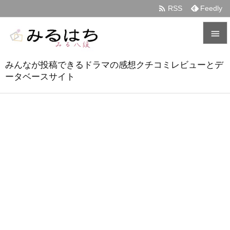

RSS
Feedly


みんなが投稿できるドラマの感想クチコミレビューとデ
メニュ
ータベースサイト

サイド

前へ

次へ

検索