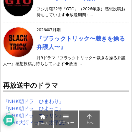
フジ月曜22時『GTO』（2026年版）感想投稿お
待ちしています◆放送期間 : ...
2026年7月期
『ブラックトリック〜裁きを操る
弁護人〜』
月9ドラマ『ブラックトリック〜裁きを操る弁護
人〜』感想投稿お待ちしています◆放送 ...
再放送中のドラマ
『NHK朝ドラ ひまわり』
『NHK朝ドラ ひよっこ』
1
『NHK朝ドラ マッサン』



『NHK大河ドラマ 太平記』
メニュー
上へ
ホーム