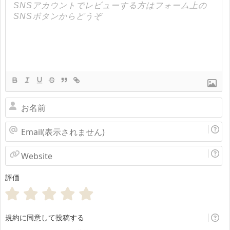
お
名
Email(表
前
示
Website
さ
評価
れ
ま
せ
規約に同意して投稿する
ん)