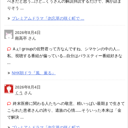
べきだと思う…けど…くうさんの解説拝読するだけで、胸が詰ま
りそう ...
プレミアムドラマ『勿忘草の咲く町で ...
2026年8月4日
南高卒 さん
Aぇ! groupの佐野君って方なんですね、シマケンの中の人…
私、視聴する番組が偏っている…自分はバラエティー番組好きな
...
NHK朝ドラ『風、薫る』
2026年8月4日
くう
さん
終末医療に関わる人たちへの敬意、精いっぱい最期まで生きて
こられた患者さんの誇り、遺族の心情……そういった本来は「金
で解決 ...
プレミアムドラマ『勿忘草の咲く町で ...