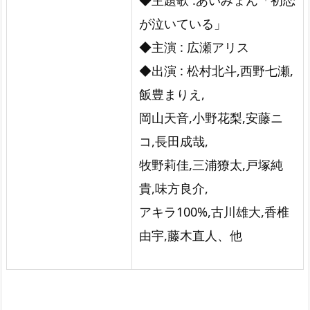
◆主題歌 :あいみょん「初恋
う
が泣いている」
す
◆主演 : 広瀬アリス
る
◆出演 : 松村北斗,西野七瀬,
の？』
飯豊まりえ,
岡山天音,小野花梨,安藤ニ
コ,長田成哉,
牧野莉佳,三浦獠太,戸塚純
貴,味方良介,
アキラ100%,古川雄大,香椎
由宇,藤木直人、他