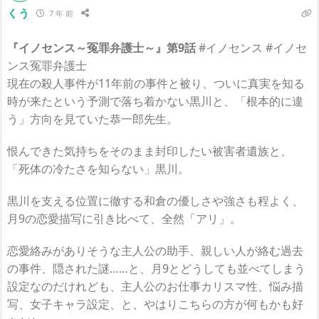
くう
7 年 前
『イノセンス～冤罪弁護士～』第9話
#イノセンス #イノセ
ンス冤罪弁護士
現在の殺人事件が11年前の事件と被り、ついに真実を知る
時が来たという予測で落ち着かない黒川と、「根本的に違
う」方向を見ていた恭一郎先生。
恨んできた気持ちをそのまま封印したい被害者遺族と、
「死体の冷たさを知らない」黒川。
黒川を支える位置に徹する和倉の優しさや強さも程よく、
月9の恋愛描写に引き比べて、全然「アリ」。
恋愛絡みがありそうな主人公の助手、親しい人が絡む過去
の事件、隠された謎……と、月9とどうしても並べてしまう
設定なのだけれども、主人公のお仕事カリスマ性、悩み描
写、女子キャラ設定、と、やはりこちらの方が何もかも好