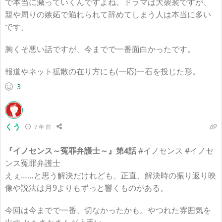
で本当に減っていくんですよね。ドラマは大袈裟ですが、
親や周りの嫉妬で陥れられて辞めてしまう人は本当に多い
です。
胸くそ悪い話ですが、今までで一番面白かったです。
報道やネット拡散の在り方にも(一応)一石を投じた形。
3
くう
7 年 前
『イノセンス～冤罪弁護士～』第4話
#イノセンス #イノセ
ンス冤罪弁護士
えぇ……と思う解決だけれども、正直、解決時の振り返り映
像や説法は月9よりもずっと響くものがある。
今回は今までで一番、切なかったかも。やつれた雰囲気を