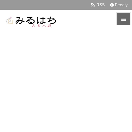

RSS
Feedly


メニュ

サイド

前へ

次へ

検索