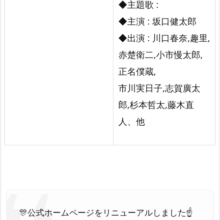
◆主題歌 :
◆主演 : 坂口健太郎
◆出演 : 川口春奈,趣里,
赤楚衛二,小市慢太郎,
正名僕蔵,
市川実日子,志賀廣太
郎,杉本哲太,藤木直
人、他
🎊公式ホームページをリニューアルしました☝