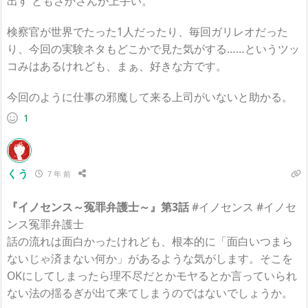
出す ともさかさんが上手い。
検察官が世界でたった1人だったり、毎回ガリレオだった
り、今回の実験ネタもどこかで見た気がする……というツッ
コみはあるけれども、まぁ、好きな方です。
今回のように仕事の邪魔して来る上司がいないと助かる。
1
くう
7 年 前
『イノセンス～冤罪弁護士～』第3話
#イノセンス #イノセ
ンス冤罪弁護士
話の流れは面白かったけれども、根本的に「面白いつまら
ないじゃ済まない何か」があるような気がします。そこを
OKにしてしまったら理不尽だとかモヤるとか言っていられ
ない法の揺るぎが出て来てしまうのではないでしょうか。