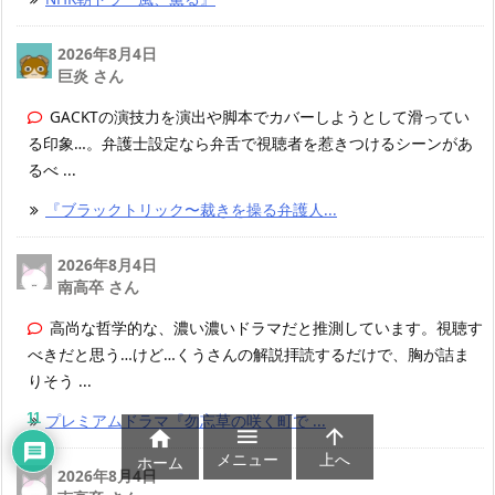
2026年8月4日
巨炎 さん
GACKTの演技力を演出や脚本でカバーしようとして滑ってい
る印象…。弁護士設定なら弁舌で視聴者を惹きつけるシーンがあ
るべ ...
『ブラックトリック〜裁きを操る弁護人...
2026年8月4日
南高卒 さん
高尚な哲学的な、濃い濃いドラマだと推測しています。視聴す
べきだと思う…けど…くうさんの解説拝読するだけで、胸が詰ま
りそう ...
プレミアムドラマ『勿忘草の咲く町で ...
11



メニュー
上へ
ホーム
2026年8月4日