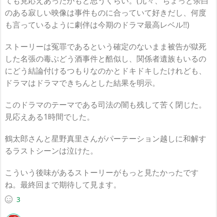
ても見応えあったかもと思うくらい。(元々、ちょっと余白
のある寂しい映像は事件ものに合っていて好きだし、何度
も言っているように劇伴は今期のドラマ最高レベル!!)
ストーリーは冤罪であるという確定のないまま被告が獄死
した名張の毒ぶどう酒事件と酷似し、関係者遺族もいるの
にどう結論付けるつもりなのかとドキドキしたけれども、
ドラマはドラマできちんとした結果を明示。
このドラマのテーマである司法の闇も残して苦く閉じた。
見応えある1時間でした。
鶴太郎さんと星野真里さんがパーテーション越しに和解す
るラストシーンは泣けた。
こういう後味があるストーリーがもっと見たかったです
ね。最終回まで期待して見ます。
3