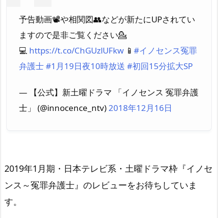
予告動画📽や相関図👥などが新たにUPされてい
ますので是非ご覧ください💁
💻
https://t.co/ChGUzlUFkw
📱
#イノセンス冤罪
弁護士
#1月19日夜10時放送
#初回15分拡大SP
— 【公式】新土曜ドラマ 「イノセンス 冤罪弁護
士」 (@innocence_ntv)
2018年12月16日
2019年1月期・日本テレビ系・土曜ドラマ枠『イノセ
ンス～冤罪弁護士』のレビューをお待ちしていま
す。