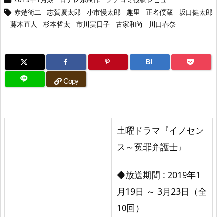
赤楚衛二
志賀廣太郎
小市慢太郎
趣里
正名僕蔵
坂口健太郎

藤木直人
杉本哲太
市川実日子
古家和尚
川口春奈
B!
Copy
土曜ドラマ『イノセン
ス～冤罪弁護士』
◆放送期間 : 2019年1
月19日 ～ 3月23日（全
10回）