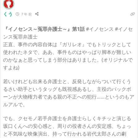
くう
7 年 前
『イノセンス～冤罪弁護士～』第1話
#イノセンス #イノセ
ンス冤罪弁護士
正直、事件の内容自体は『ガリレオ』でもトリックとして
使われたネタで、ああ、事件ものはやっぱり脚本が難しい
のかなぁと思ってしまう部分はありました。(オリジナルで
すよね)
若いけれども出来る弁護士と、反発しながらついて行くう
るさい助手というタッグも既視感あるし、主役のバックボ
ーンが大物権力者である親の不正への犯行……というのもア
ルアルで。
でも、クセモノ若手弁護士を弁護士らしくキチッと演じる
坂口くんへの安心感と、周りの役者さんの安定感、ちょっ
と不気味な映像演出、持って行かれる岩代太郎さんの劇