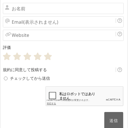
お
名
Email(表
前
示
Website
さ
評価
れ
ま
せ
規約に同意して投稿する
ん)
チェックしてから送信