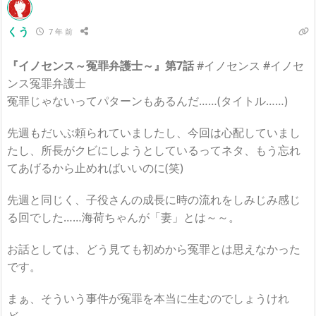
くう
7 年 前
『イノセンス～冤罪弁護士～』第7話
#イノセンス #イノセ
ンス冤罪弁護士
冤罪じゃないってパターンもあるんだ……(タイトル……)
先週もだいぶ頼られていましたし、今回は心配していまし
たし、所長がクビにしようとしているってネタ、もう忘れ
てあげるから止めればいいのに(笑)
先週と同じく、子役さんの成長に時の流れをしみじみ感じ
る回でした……海荷ちゃんが「妻」とは～～。
お話としては、どう見ても初めから冤罪とは思えなかった
です。
まぁ、そういう事件が冤罪を本当に生むのでしょうけれ
ど。