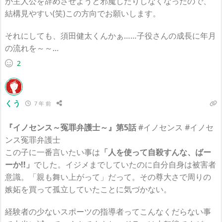
が主人公を辞めさせようと邪魔したりしなくなったので、
結構見やすい(笑)この方向でお願いします。
それにしても、須田健太くんかぁ……子役さんの成長に年月
の流れを～～…
2
くう
7 年 前
『イノセンス～冤罪弁護士～』第5話
#イノセンス #イノセ
ンス冤罪弁護士
この子に一番言いたい事は
「人を使って自殺すんな、ばー
ーか!!」
でした。イジメまでしていたのに自分自身は被害者
意識。「親も舞い上がって」だって。その尊大さで周りの
嫉妬を買って孤立していたことに気づかない。
経験者の少ないスポーツの指導者ってこんなくだらない事