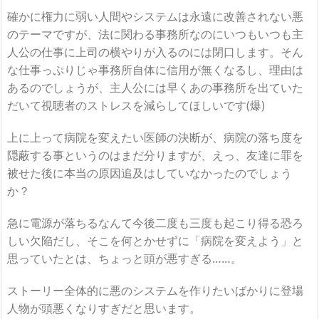
確かに権力に弱い人間やシステムは永遠に改善されない悪
のテーマですが、法に関わる事務所なのにいつもいつも主
人公の仕事に上司の横やりが入るのには閉口します。そん
な仕事っぷりじゃ事務所自体に信用が無くなるし、理由は
あるのでしょうが、主人公には早くあの事務所を出ていた
だいて視聴者のストレスを減らしてほしいです(爆)
上に上って病院を変えたい医師の決断が、病院の落ち度を
隠蔽する事というのはまだ分りますが、えっ、友達に罪を
被せた後に本当の原因追及はしていなかったのでしょう
か？
急に電源が落ちるなんて今後二度も三度も起こり得る恐ろ
しい欠陥だし、そこを何とかせずに「病院を変えよう」と
思っていたとは、ちょっと頭が悪すぎる……。
ストーリー全体的に悪のシステムを作りたいばかりに登場
人物が頭悪くなりすぎだと思います。