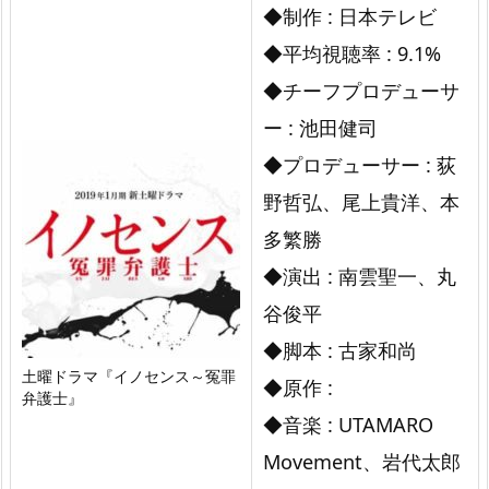
◆制作 : 日本テレビ
◆平均視聴率 : 9.1%
◆チーフプロデューサ
ー : 池田健司
◆プロデューサー : 荻
野哲弘、尾上貴洋、本
多繁勝
◆演出 : 南雲聖一、丸
谷俊平
◆脚本 : 古家和尚
土曜ドラマ『イノセンス～冤罪
◆原作 :
弁護士』
◆音楽 : UTAMARO
Movement、岩代太郎