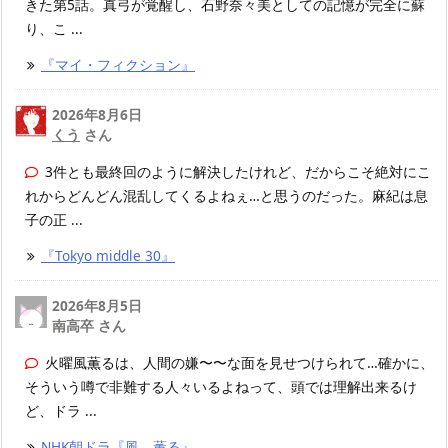
きた第5話。真弓が覚醒し、石野奈々美としての記憶が完全に蘇
り、こ ...
『マイ・フィクション』
2026年8月6日
くう
さん
3件とも最終回のように解決したけれど、だからこそ絶対にこ
れからどんどん混乱してくるよねぇ…と思うのだった。麻紀は息
子の正 ...
『Tokyo middle 30』
2026年8月5日
南高卒 さん
火曜風薫るは、人間の嫌〜〜な面を見せつけられて…確かに、
そういう噂で非難する人々いるよねって、頭では理解出来るけ
ど、ドラ ...
NHK朝ドラ『風、薫る』