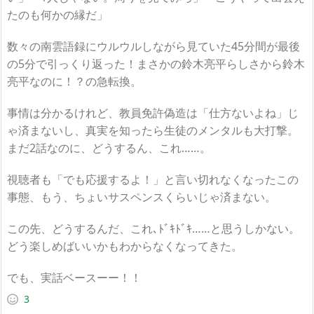
たのも何かの縁だ」
数々の南雲語録にウルウルしながら見ていた45分間が最後
の5分で引っくり返った！まさかの鈴木亮平らしさから鈴木
亮平なのに！？の急転換。
事情は分かるけれど、教員免許偽造は「仕方ないよね」じ
ゃ済まないし、真実を知ったら生徒のメンタルも大打撃。
まだ2話なのに、どうするん、これ……。
視聴者も「でも応援するよ！」と言い切れなくなったこの
事態、もう、ちょいサスペンスくらいじゃ済まない。
この先、どうするんだ、これ､ﾄﾞｷﾄﾞｷ……と思うしかない。
どう楽しめばいいかもわからなくなってきた。
でも、実話ベースーー！！
3