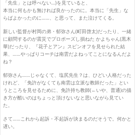
「先生」とは呼べない…)を見ていると、
本当に何もかも無ければ良かったのに。本当に「先生」な
らばよかったのに……、と思って、また泣けてくる。
新しい監督が村岡の弟・郁弥さん(町田啓太)だったり、一緒
に顧問するのが震災でプロポーズし損ねた かよちゃん(黒木
華)だったり、『花子とアン』スピンオフを見せられた結
果、……やっぱりコーチは南雲だよねってことになるんだよ
ね？
郁弥さん……じゃなくて、塩尻先生？は、ひどい人格だった
けれど、「免許がなくても南雲は立派な教師だった」とい
うところを見せるために、免許持ち教師(←いや、普通)の描
き方が酷いのはちょっと頂けないなと思いながら見てい
た。
さて……これから起訴・不起訴が決まるのだそうで。何かと
遅い。