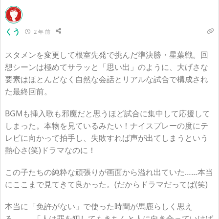
くう
2 年 前
スタメンを変更して根室先発で挑んだ準決勝・星葉戦。回
想シーンは極めてサラッと「思い出」のように、大げさな
要素はほとんどなく自然な会話とリアルな試合で構成され
た最終回前。
BGMも挿入歌も邪魔だと思うほど試合に集中して応援して
しまった。本物を見ているみたい！ナイスプレーの度にテ
レビに向かって拍手し、失敗すれば声が出てしまうという
熱心さ(笑)ドラマなのに！
この子たちの純粋な頑張りが画面から溢れ出ていた……本当
にここまで見てきて良かった。(だからドラマだってば(笑)
本当に「免許がない」で使った時間が馬鹿らしく思え
る……。「人は罪を犯してもきちんと人に向き合っていけば