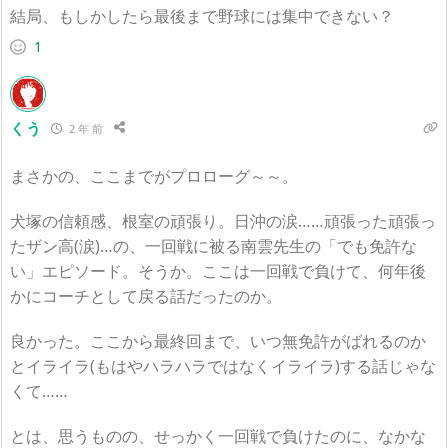
結局、もしかしたら最後まで野球には集中できない？
1
くう
2 年 前
まさかの、ここまでがプロローグ～～。
犬塚の信頼感、根室の頑張り。日沖の涙……頑張った頑張っ
たザン高(涙)…の、一回戦に被る南雲先生の「でも免許な
い」エピソード。そうか。ここは一回戦で負けて、何年後
かにコーチとして戻る話だったのか。
良かった。ここから最終回まで、いつ無免許がばれるのか
とイライラ(もはやハラハラではなくイライラ)する話じゃな
くて……
とは、思うものの、せっかく一回戦で負けたのに、なかな