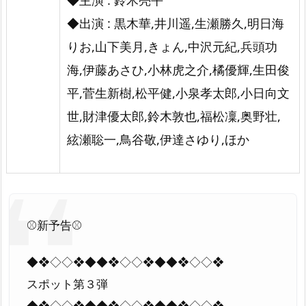
◆主演 : 鈴木亮平
◆出演 : 黒木華,井川遥,生瀬勝久,明日海
りお,山下美月,きょん,中沢元紀,兵頭功
海,伊藤あさひ,小林虎之介,橘優輝,生田俊
平,菅生新樹,松平健,小泉孝太郎,小日向文
世,財津優太郎,鈴木敦也,福松凜,奥野壮,
絃瀬聡一,鳥谷敬,伊達さゆり,ほか
⚾️新予告⚾️
◆❖◇◇❖◆◆❖◇◇❖◆◆❖◇◇❖
スポット第３弾
◆❖◇◇❖◆◆❖◇◇❖◆◆❖◇◇❖