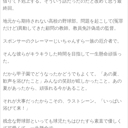
借りて下剋上する。そういう話だったのだと改めて思う最
終回。
地元から期待されない高校の野球部。問題を起こして(冤罪
だけど)異動してきた顧問の教師。教員免許偽造の監督。
スポンサーのクレーマーじいちゃんすら一族の厄介者で。
そんな彼らがキラキラした時間を目指して一生懸命頑張っ
た。
だから甲子園でどうなったかどうでもよくて。「あの夏、
歓声を浴びたこと」みんなの笑顔が眩しかったこと。あの
夏があったから、頑張れる今があること。
それが大事だったからこその、ラストシーン。「いっぱい
浴びて来！」
残念な野球部といっても球児たちはひたすら素直で優しく