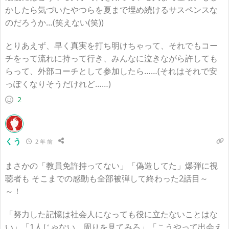
かしたら気づいたやつらを夏まで埋め続けるサスペンスな
のだろうか…(笑えない(笑))
とりあえず、早く真実を打ち明けちゃって、それでもコー
チをって流れに持って行き、みんなに泣きながら許しても
らって、外部コーチとして参加したら……(それはそれで安
っぽくなりそうだけれど……)
2
くう
2 年 前
まさかの「教員免許持ってない」「偽造してた」爆弾に視
聴者も そこまでの感動も全部被弾して終わった2話目～
～！
「努力した記憶は社会人になっても役に立たないことはな
い」「1人じゃない。周りを見てみろ」「こうやって出会え