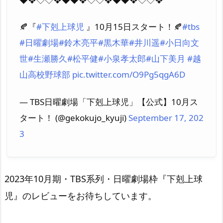
🍂『
#下剋上球児
』10月15日スタート！🍂
#tbs
#日曜劇場
#鈴木亮平
#黒木華
#井川遥
#小日向文
世
#生瀬勝久
#松平健
#小泉孝太郎
#山下美月
#越
山高校野球部
pic.twitter.com/O9Pg5qgA6D
— TBS日曜劇場「下剋上球児」【公式】10月ス
タート！ (@gekokujo_kyuji)
September 17, 202
3
2023年10月期・TBS系列・日曜劇場枠『下剋上球
児』のレビューをお待ちしています。