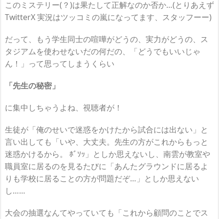
このミステリー(？)は果たして正解なのか否か…(とりあえず
TwitterX 実況はツッコミの嵐になってます、スタッフーー)
だって、もう学生同士の喧嘩がどうの、実力がどうの、ス
タジアムを使わせないだの何だの、「どうでもいいじゃ
ん！」って思ってしまうくらい
「先生の秘密」
に集中しちゃうよね、視聴者が！
生徒が「俺のせいで迷惑をかけたから試合には出ない」と
言い出しても「いや、大丈夫。先生の方がこれからもっと
迷惑かけるから。 ﾎﾞｿｯ」としか思えないし、南雲が教室や
職員室に居るのを見るたびに「あんたグラウンドに居るよ
りも学校に居ることの方が問題だぞ…」としか思えない
し……
大会の抽選なんてやっていても「これから顧問のことでス