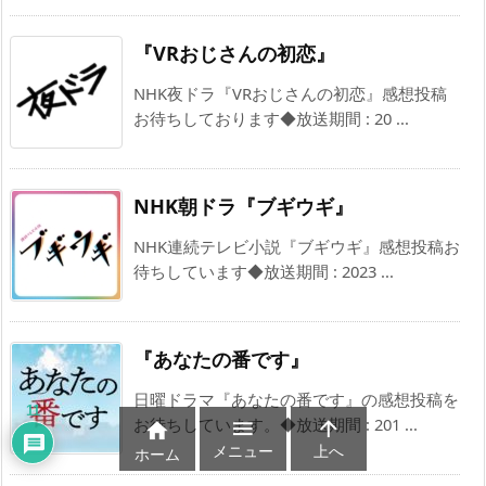
『VRおじさんの初恋』
NHK夜ドラ『VRおじさんの初恋』感想投稿
お待ちしております◆放送期間 : 20 ...
NHK朝ドラ『ブギウギ』
NHK連続テレビ小説『ブギウギ』感想投稿お
待ちしています◆放送期間 : 2023 ...
『あなたの番です』
日曜ドラマ『あなたの番です』の感想投稿を
11
お待ちしています。◆放送期間 : 201 ...



メニュー
上へ
ホーム