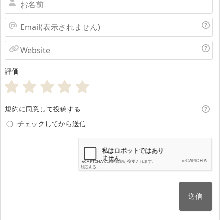
お
名
Email(表
前
示
Website
さ
評価
れ
ま
せ
規約に同意して投稿する
ん)
チェックしてから送信