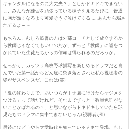
キャンダルになるのに大丈夫？」としかドキドキできない
し、みんなが練習を頑張っている様子を見るたびに、普通
に胸が熱くなるより可愛そうで泣けてくる……あんたら騙さ
れてるよ～～
もちろん、むしろ監督の方は外部コーチとして成立するか
ら教師じゃなくてもいいのだが、ずっと「教師」に嘘をつ
かれていた生徒たちからの信頼は得られるのだろうか。
せっかく、ガッツリ高校野球描写を楽しめるドラマだと喜
んでいた第一話からどん底に突き落とされた私ら視聴者の
姿がサスペンスだ、これは(笑)
「夏の終わりまで。あいつらが甲子園に行けたらケジメを
つける」って話だけれど、それまでずっと「教員免許がな
いことがばれるの？」と思いながらドキドキしていたら球
児たちのドラマに集中できないじゃん(視聴者が!!)
最後にはどうやら大学時代を知っている人まで登場。もし