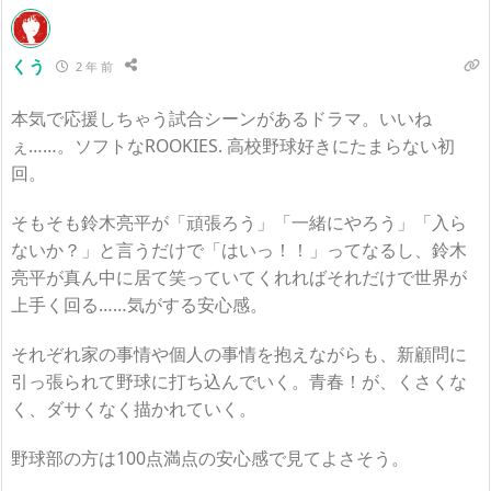
くう
2 年 前
本気で応援しちゃう試合シーンがあるドラマ。いいね
ぇ……。ソフトなROOKIES. 高校野球好きにたまらない初
回。
そもそも鈴木亮平が「頑張ろう」「一緒にやろう」「入ら
ないか？」と言うだけで「はいっ！！」ってなるし、鈴木
亮平が真ん中に居て笑っていてくれればそれだけで世界が
上手く回る……気がする安心感。
それぞれ家の事情や個人の事情を抱えながらも、新顧問に
引っ張られて野球に打ち込んでいく。青春！が、くさくな
く、ダサくなく描かれていく。
野球部の方は100点満点の安心感で見てよさそう。