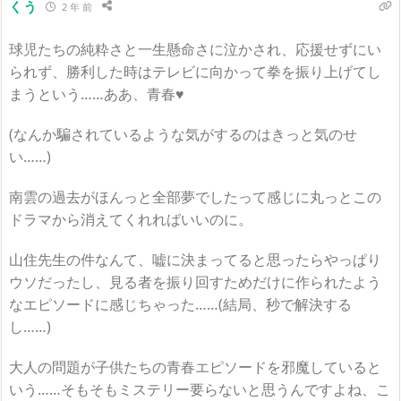
くう
2 年 前
球児たちの純粋さと一生懸命さに泣かされ、応援せずにい
られず、勝利した時はテレビに向かって拳を振り上げてし
まうという……ああ、青春♥
(なんか騙されているような気がするのはきっと気のせ
い……)
南雲の過去がほんっと全部夢でしたって感じに丸っとこの
ドラマから消えてくれればいいのに。
山住先生の件なんて、嘘に決まってると思ったらやっぱり
ウソだったし、見る者を振り回すためだけに作られたよう
なエピソードに感じちゃった……(結局、秒で解決する
し……)
大人の問題が子供たちの青春エピソードを邪魔していると
いう……そもそもミステリー要らないと思うんですよね、こ