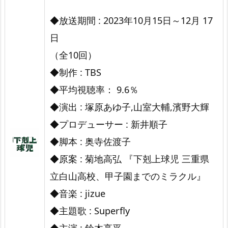
劇
◆放送期間 : 2023年10月15日～12月 17
場
日
『下
（全10回）
剋
上
◆制作 : TBS
球
◆平均視聴率： 9.6％
児』
◆演出 : 塚原あゆ子,山室大輔,濱野大輝
◆プロデューサー : 新井順子
◆脚本 : 奥寺佐渡子
◆原案 : 菊地高弘 『下剋上球児 三重県
立白山高校、甲子園までのミラクル』
◆音楽 : jizue
◆主題歌 : Superfly