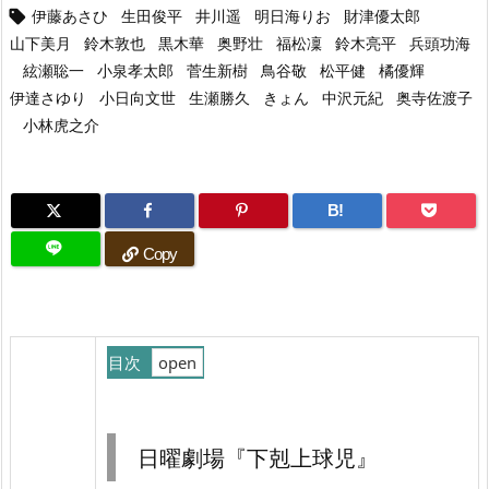
伊藤あさひ
生田俊平
井川遥
明日海りお
財津優太郎

山下美月
鈴木敦也
黒木華
奥野壮
福松凜
鈴木亮平
兵頭功海
絃瀬聡一
小泉孝太郎
菅生新樹
鳥谷敬
松平健
橘優輝
伊達さゆり
小日向文世
生瀬勝久
きょん
中沢元紀
奥寺佐渡子
小林虎之介
B!
Copy
目次
1.
日
日曜劇場『下剋上球児』
曜