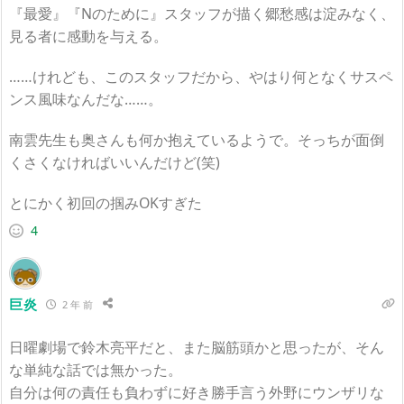
『最愛』『Nのために』スタッフが描く郷愁感は淀みなく、
見る者に感動を与える。
……けれども、このスタッフだから、やはり何となくサスペ
ンス風味なんだな……。
南雲先生も奥さんも何か抱えているようで。そっちが面倒
くさくなければいいんだけど(笑)
とにかく初回の掴みOKすぎた
4
巨炎
2 年 前
日曜劇場で鈴木
亮平だと、また脳筋頭かと思ったが、そん
な単純な話では無かった。
自分は何の責任も負わずに好き勝手言う外野にウンザリな