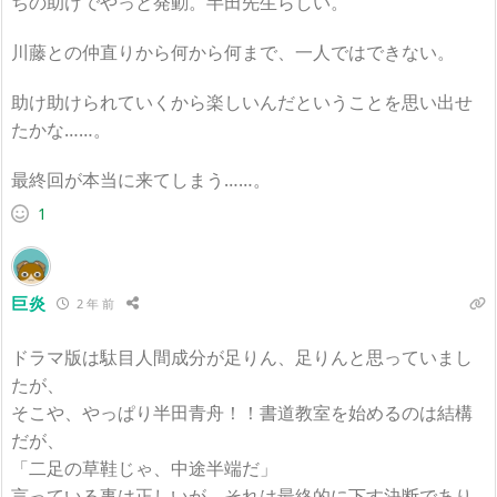
ちの助けでやっと発動。半田先生らしい。
川藤との仲直りから何から何まで、一人ではできない。
助け助けられていくから楽しいんだということを思い出せ
たかな……。
最終回が本当に来てしまう……。
1
巨炎
2 年 前
ドラマ版は駄目人間成分が足りん、足りんと思っていまし
たが、
そこや、やっぱり半田青舟！！書道教室を始めるのは結構
だが、
「二足の草鞋じゃ、中途半端だ」
言っている事は正しいが、それは最終的に下す決断であり