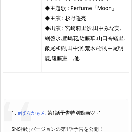
◆主題歌 : Perfume「Moon」
◆主演 : 杉野遥亮
◆出演 : 宮崎莉里沙,田中みな実,
綱啓永,豊嶋花,近藤華,山口香緒里,
飯尾和樹,田中泯,荒木飛羽,中尾明
慶,遠藤憲一,他
⋱
#ばらかもん
第1話予告特別動画🤍⋰
SNS特別バージョンの第1話予告を公開！