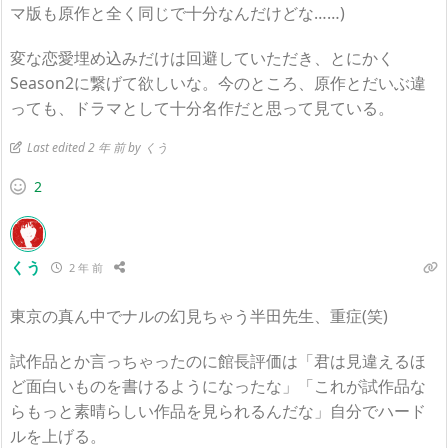
マ版も原作と全く同じで十分なんだけどな……)
変な恋愛埋め込みだけは回避していただき、とにかく
Season2に繋げて欲しいな。今のところ、原作とだいぶ違
っても、ドラマとして十分名作だと思って見ている。
Last edited 2 年 前 by くう
2
くう
2 年 前
東京の真ん中でナルの幻見ちゃう半田先生、重症(笑)
試作品とか言っちゃったのに館長評価は「君は見違えるほ
ど面白いものを書けるようになったな」「これが試作品な
らもっと素晴らしい作品を見られるんだな」自分でハード
ルを上げる。