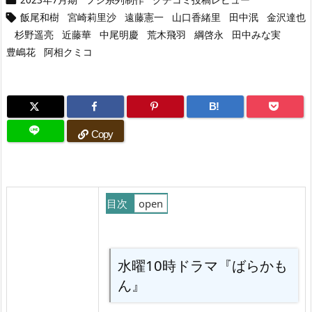
飯尾和樹
宮崎莉里沙
遠藤憲一
山口香緒里
田中泯
金沢達也

杉野遥亮
近藤華
中尾明慶
荒木飛羽
綱啓永
田中みな実
豊嶋花
阿相クミコ
B!
Copy
目次
1.
水
水曜10時ドラマ『ばらかも
曜
ん』
1