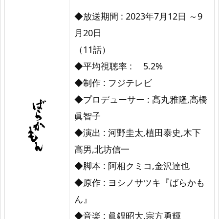
0
◆放送期間 : 2023年7月12日 ～9
時
月20日
ド
ラ
（11話）
マ
◆平均視聴率 : 5.2%
『ば
◆制作 : フジテレビ
ら
◆プロデューサー : 髙丸雅隆,高橋
か
眞智子
も
◆演出 : 河野圭太,植田泰史,木下
ん』
高男,北坊信一
◆脚本 : 阿相クミコ,金沢達也
◆原作 : ヨシノサツキ『ばらかも
ん』
◆音楽 : 眞鍋昭大,宗方勇輝