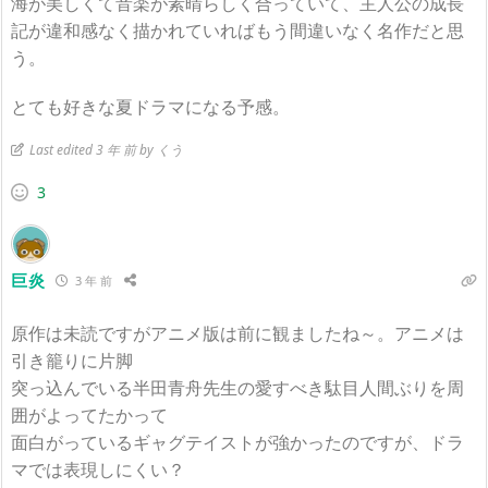
海が美しくて音楽が素晴らしく合っていて、主人公の成長
記が違和感なく描かれていればもう間違いなく名作だと思
う。
とても好きな夏ドラマになる予感。
Last edited 3 年 前 by くう
3
巨炎
3 年 前
原作は未読ですがアニメ版は前に観ましたね～。アニメは
引き籠りに片脚
突っ込んでいる半田青舟先生の愛すべき駄目人間ぶりを周
囲がよってたかって
面白がっているギャグテイストが強かったのですが、ドラ
マでは表現しにくい？