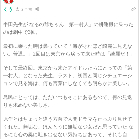
くう
2 年 前
半田先生が なるの爺ちゃん「第一村人」の耕運機に乗った
のは劇中で3回。
最初に乗った時は曇っていて「海がそれほど綺麗に見えな
い。普通。」2回目は東京から戻って来た時は「綺麗だ！」
そして最終回。東京から来たアイドルたちにとっての「第
一村人」となった先生。ラスト、初回と同じシチュエーシ
ョンで見る海は、何も言葉にしなくても明らかに美しい。
島民にとっては、ただいつもそこにあるもので、何の見返
りも求めない美しさ。
原作とはちょっと違う方向で人間ドラマをたっぷり見せて
くれた。無垢な、ほんとうに無垢な少女だと思っていた な
るにも心の奥に吐き出せない気持ちはあって、それも自