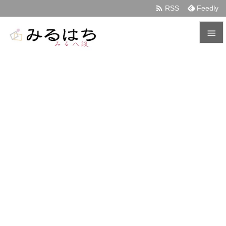

RSS
Feedly


メニュ

サイド

前へ

次へ

検索