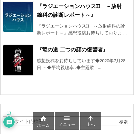
『ラジエーションハウスII ～放射
線科の診断レポート～』
『ラジエーションハウスII ～放射線科の診
断レポート～』感想投稿お待ちしておりま ...
『竜の道 二つの顔の復讐者』
感想投稿をお待ちしています◆2020年7月28
日 ～◆平均視聴率 :◆主題歌 : ...
13



メニュー
上へ
ホーム