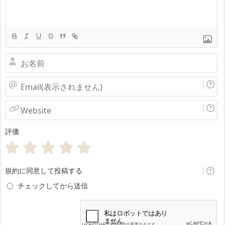
お
名
Email(表
前
示
Website
さ
評価
れ
ま
せ
規約に同意して投稿する
ん)
チェックしてから送信