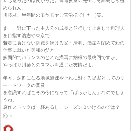
立ち返ったのは良かった。書道教室の先生こそ離島じゃ極
められん。
川藤君、半年間のモヤモヤご苦労様でした（笑。
まー、野に下った主人公の成長と並行して上京して料理人
を目指す
浩志や東京で
若者に負けない挑戦を続ける父・清明、酒屋を閉めて船の
仕事に就いた美和の父と
多面的でバランスのとれた描写に納得の最終回ですが、
やっぱり川藤とのスマホを通じた友情だよ。
年々、深刻になる地域過疎やそれに対する提案としてのリ
モートワークの普及
を意識すればこその今になって「ばらかもん」なのでしょ
うね。
原作ストックは一杯あるし、シーズン２いけるのでは？
1