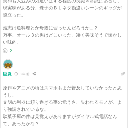
美和も人並みの気遣いはする程度の良識＆常識はあるし、
現実味がある分、
珠子のＢＬネタ勘違いシーンのギャグが
際立った。
浩志は魚料理とか母親に習ったんだろうか…？
万事、オール３の男はどこいった。凄く美味そうで懐かし
い味的。
2
巨炎
3 年 前
原作やアニメの頃はスマホもまだ普及していなかったと思
うし、
文明の利器に頼り過ぎる事の危うさ、失われるモノが、よ
り強調されているな。
駄菓子屋の件は見覚えがありますがダイヤル式電話なん
て、あったかな？