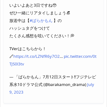
いよいよあと3日ですね🥹
ぜひ一緒にリアタイしましょう👒
放送中は【
#ばらかもん
】の
ハッシュタグをつけて
たくさん感想を呟いてください！💭
TVerはこちらから！
🔗
https://t.co/LZNfR6y7O2
…
pic.twitter.com/0t
TJS0l3tv
— 「ばらかもん」7月12日スタート❗️フジテレビ
系水10ドラマ公式 (@barakamon_drama)
July
9, 2023