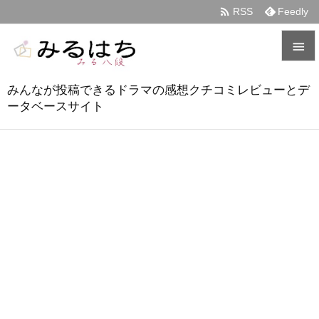

RSS
Feedly


みんなが投稿できるドラマの感想クチコミレビューとデ
メニュ
ータベースサイト

サイド

前へ

次へ

検索