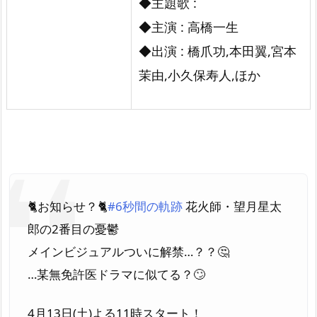
◆主題歌 :
◆主演 : 高橋一生
◆出演 : 橋爪功,本田翼,宮本
茉由,小久保寿人,ほか
🐈お知らせ？🐈
#6秒間の軌跡
花火師・望月星太
郎の2番目の憂鬱
メインビジュアルついに解禁…？？🤔
…某無免許医ドラマに似てる？🙄
4月13日(土)よる11時スタート！