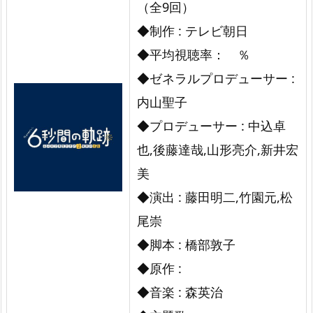
（全9回）
◆制作 : テレビ朝日
◆平均視聴率： ％
◆ゼネラルプロデューサー :
内山聖子
◆プロデューサー : 中込卓
也,後藤達哉,山形亮介,新井宏
美
◆演出 : 藤田明二,竹園元,松
尾崇
◆脚本 : 橋部敦子
◆原作 :
◆音楽 : 森英治