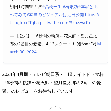
初回1時間SP！🎆
#高橋一生
#橋爪功
#本家と比
べてみて
#本当のビジュアルは近日公開
https://
t.co/JJnxcTfgba
pic.twitter.com/3xazzwrfto
— 【公式】「6秒間の軌跡～花火師・望月星太
郎の2番目の憂鬱」4.13スタート！ (@6secEx)
M
arch 30, 2024
2024年4月期・テレビ朝日系・土曜ナイトドラマ枠
『6秒間の軌跡〜花火師・望月星太郎の2番目の憂
鬱』のレビューをお待ちしています。