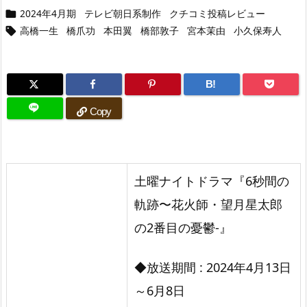
2024年4月期
テレビ朝日系制作
クチコミ投稿レビュー

高橋一生
橋爪功
本田翼
橋部敦子
宮本茉由
小久保寿人

B!
Copy
土曜ナイトドラマ『6秒間の
軌跡〜花火師・望月星太郎
の2番目の憂鬱-』
◆放送期間 : 2024年4月13日
～6月8日