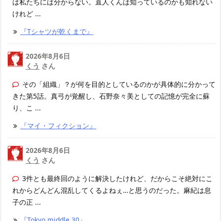
は私たちには分からない。直人くんは知っているのかも知れない
けれど ...
『Tシャツが乾くまで』
2026年8月6日
くう
さん
その「組織」？が何を目的としているのかが具体的に分かって
きた第5話。真弓が覚醒し、石野奈々美としての記憶が完全に蘇
り、こ ...
『マイ・フィクション』
2026年8月6日
くう
さん
3件とも最終回のように解決したけれど、だからこそ絶対にこ
れからどんどん混乱してくるよねぇ…と思うのだった。麻紀は息
子の正 ...
『Tokyo middle 30』