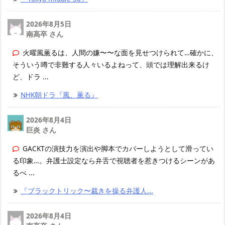
2026年8月5日
南高卒 さん
火曜風薫るは、人間の嫌〜〜な面を見せつけられて…確かに、
そういう噂で非難する人々いるよねって、頭では理解出来るけ
ど、ドラ ...
NHK朝ドラ『風、薫る』
2026年8月4日
巨炎 さん
GACKTの演技力を演出や脚本でカバーしようとして滑ってい
る印象…。弁護士設定なら弁舌で視聴者を惹きつけるシーンがあ
るべ ...
『ブラックトリック〜裁きを操る弁護人...
2026年8月4日