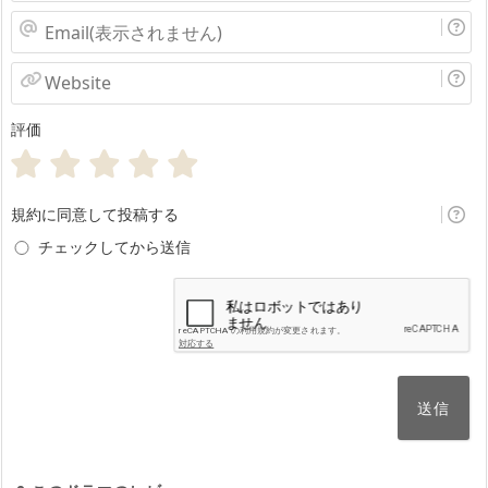
お
名
Email(表
前
示
Website
さ
評価
れ
ま
せ
規約に同意して投稿する
ん)
チェックしてから送信