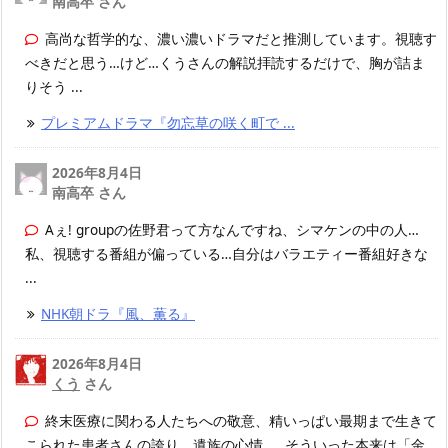
南高卒 さん
高尚な哲学的な、濃い濃いドラマだと推測しています。視聴す
べきだと思う…けど…くうさんの解説拝読するだけで、胸が詰ま
りそう ...
プレミアムドラマ『勿忘草の咲く町で ...
2026年8月4日
南高卒 さん
Aぇ! groupの佐野君って方なんですね、シマケンの中の人…
私、視聴する番組が偏っている…自分はバラエティー番組好きな
...
NHK朝ドラ『風、薫る』
2026年8月4日
くう
さん
終末医療に関わる人たちへの敬意、精いっぱい最期まで生きて
こられた患者さんの誇り、遺族の心情……そういった本来は「金