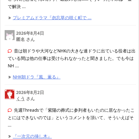
で解決 ...
プレミアムドラマ『勿忘草の咲く町で ...
2026年8月4日
匿名 さん
昔は朝ドラや大河などNHKの大きな連ドラに出ている役者は出
ている間は他の仕事は受けられなかったと聞きました。でも今は
NH ...
NHK朝ドラ『風、薫る』
2026年8月2日
くう
さん
先週Threadsで「紫陽の葬式に参列者もいたのに居なかったこ
とにはできないのでは」というコメントを頂いて、そういえばそ
...
『一次元の挿し木』