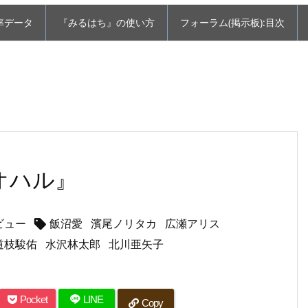
率データ
『みるはち』の使い方
フォーラム(掲示板):目次
オハル』
ビュー
飯沼愛
濱尾ノリタカ
広瀬アリス

道枝駿佑
水沢林太郎
北川亜矢子
Pocket
LINE
Copy