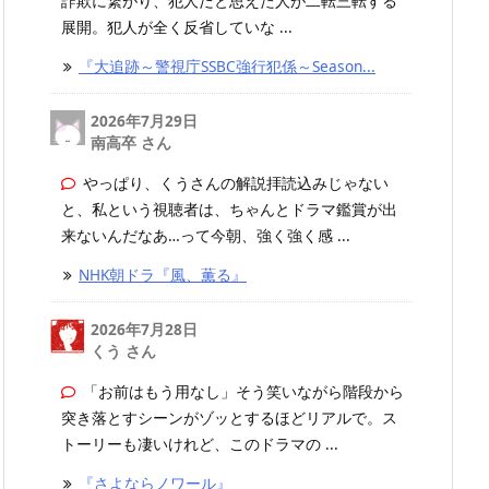
詐欺に繋がり、犯人だと思えた人が二転三転する
展開。犯人が全く反省していな ...
『大追跡～警視庁SSBC強行犯係～Season...
2026年7月29日
南高卒 さん
やっぱり、くうさんの解説拝読込みじゃない
と、私という視聴者は、ちゃんとドラマ鑑賞が出
来ないんだなあ…って今朝、強く強く感 ...
NHK朝ドラ『風、薫る』
2026年7月28日
くう さん
「お前はもう用なし」そう笑いながら階段から
突き落とすシーンがゾッとするほどリアルで。ス
トーリーも凄いけれど、このドラマの ...
『さよならノワール』