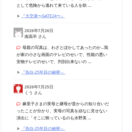
として危険から逃れて来ている人を助 ...
『大空港〜GATE24〜』
2026年7月26日
南高卒 さん
母親の写真は、わざとぼかしてあったのか…我
が家の小さな画面のテレビのせいで、性能の悪い
安物テレビのせいで、判別出来ないの ...
『告白-25年目の秘密-』
2026年7月25日
くう さん
麻里子さまの実母と継母が昔からの知り合いだ
ったことが分かり、実母の写真を頑なに見せない
演出に「そこに映っているのも水野美 ...
『告白-25年目の秘密-』