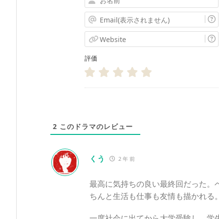
お
名
Email(表
前
示
Website
さ
評価
れ
ま
せ
ん)
2
このドラマのレビュー
くう
2 年 前
最高に気持ちの良い最終回だった。
ちんと生活も仕事も友情も描かれる
一度社会に出てから大学受験し、学