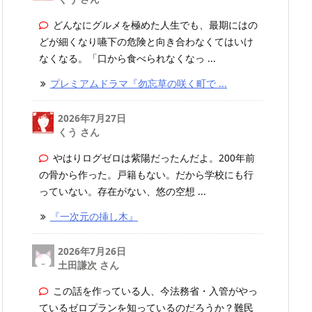
どんなにグルメを極めた人生でも、最期にはの
どが細くなり嚥下の危険と向き合わなくてはいけ
なくなる。「口から食べられなくなっ ...
プレミアムドラマ『勿忘草の咲く町で ...
2026年7月27日
くう さん
やはりログゼロは紫陽だったんだよ。200年前
の骨から作った。戸籍もない。だから学校にも行
っていない。存在がない、悠の空想 ...
『一次元の挿し木』
2026年7月26日
土田謙次 さん
この話を作っている人、今法務省・入管がやっ
ているゼロプランを知っているのだろうか？難民