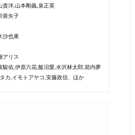
青山貴洋,山本剛義,泉正英
北川亜矢子
青木沙也果
広瀬アリス
道枝駿佑,伊原六花,飯沼愛,水沢林太郎,箭内夢
リタカ,イモトアヤコ,安藤政信、ほか