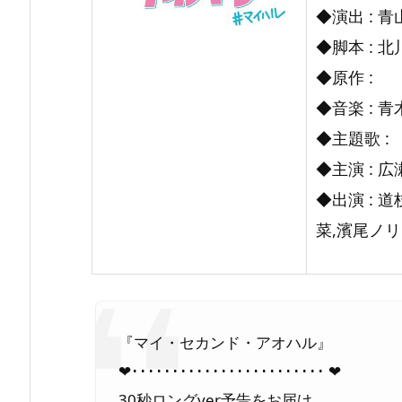
◆演出 : 
セ
◆脚本 : 
カ
◆原作 :
ン
◆音楽 : 
ド・
◆主題歌 :
ア
◆主演 : 
オ
ハ
◆出演 : 
ル』
菜,濱尾ノ
『マイ・セカンド・アオハル』
❤︎････････････････････････ ❤︎
30秒ロングver予告をお届け️