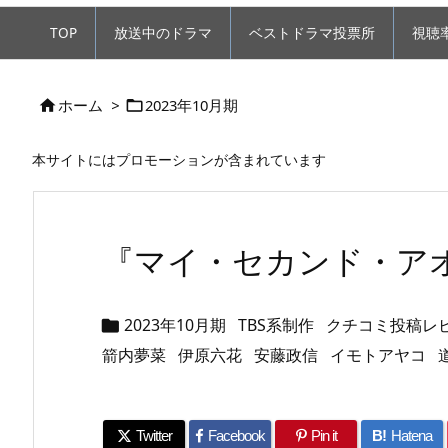
TOP
放送中のドラマ
ベストドラマ投票所
視聴
ホーム
>
2023年10月期


本サイトにはプロモーションが含まれています
『マイ・セカンド・ア
2023年10月期
TBS系制作
クチコミ投稿レ

箭内夢菜
伊原六花
安藤政信
イモトアヤコ
Twitter
Facebook
Pin it
B!
Hatena