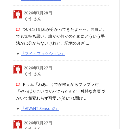
2026年7月28日
くう さん
ついに仕組みが分かってきたよ～～。面白い。
でも気持ち悪い。誰かが何かのためにどういう手
法かは分からないけれど、記憶の改ざ ...
『マイ・フィクション』
2026年7月27日
くう さん
ドラム「わあ。うでが根元からブラブラだ」
「やっぱりこいつがパクったんだ」独特な言葉づ
かいで相変わらず可愛い(笑)これ聞け ...
『VIVANT Season2』
2026年7月27日
くう さん