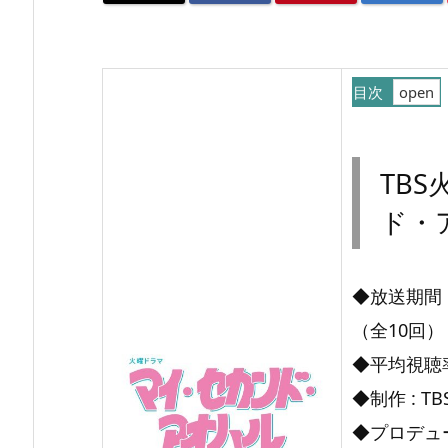
目次
1.
T
TB
B
ド・
S
火
曜
◆放送期間 :
ド
（全10回）
ラ
◆平均視聴率 
マ
◆制作 : TB
『マ
◆プロデュー
イ・