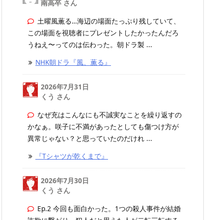
南高卒 さん
土曜風薫る…海辺の場面たっぷり残していて、
この場面を視聴者にプレゼントしたかったんだろ
うねえ〜ってのは伝わった。朝ドラ製 ...
NHK朝ドラ『風、薫る』
2026年7月31日
くう さん
なぜ充はこんなにも不誠実なことを繰り返すの
かなぁ。咲子に不満があったとしても傷つけ方が
異常じゃない？と思っていたのだけれ ...
『Tシャツが乾くまで』
2026年7月30日
くう さん
Ep.2 今回も面白かった。1つの殺人事件が結婚