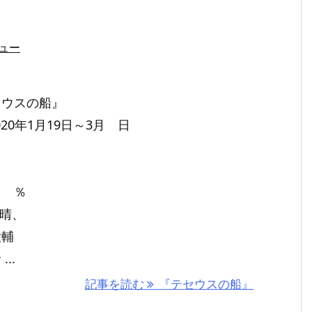
ュー
セウスの船』
020年1月19日～3月 日
： ％
康晴、
大輔
..
記事を読む
『テセウスの船』