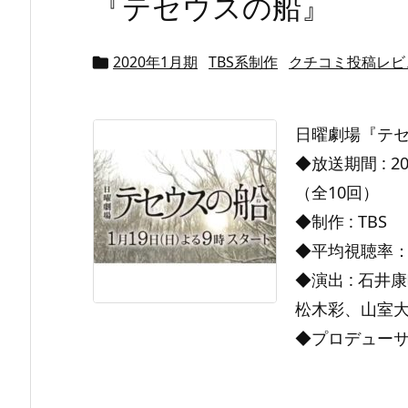
『テセウスの船』
2020年1月期
TBS系制作
クチコミ投稿レビ

日曜劇場『テ
◆放送期間 : 2
（全10回）
◆制作 : TBS
◆平均視聴率
◆演出 : 石井
松木彩、山室
◆プロデューサ .