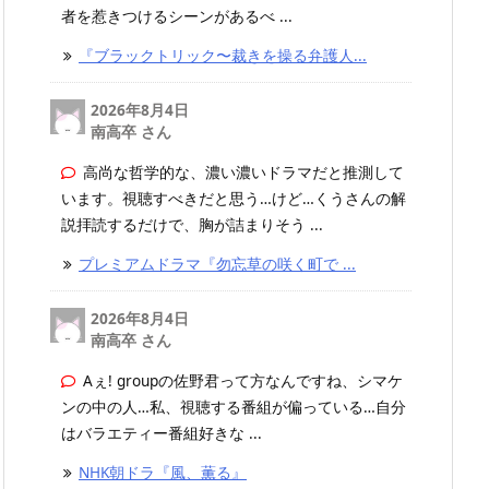
者を惹きつけるシーンがあるべ ...
『ブラックトリック〜裁きを操る弁護人...
2026年8月4日
南高卒 さん
高尚な哲学的な、濃い濃いドラマだと推測して
います。視聴すべきだと思う…けど…くうさんの解
説拝読するだけで、胸が詰まりそう ...
プレミアムドラマ『勿忘草の咲く町で ...
2026年8月4日
南高卒 さん
Aぇ! groupの佐野君って方なんですね、シマケ
ンの中の人…私、視聴する番組が偏っている…自分
はバラエティー番組好きな ...
NHK朝ドラ『風、薫る』