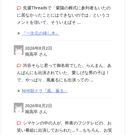
先週Threadsで「紫陽の葬式に参列者もいたの
に居なかったことにはできないのでは」というコ
メントを頂いて、そういえばそ ...
『一次元の挿し木』
2026年8月2日
南高卒 さん
渋谷そらじ君って御名前でした、らんまん、あ
んぱんにも出演されていた、愛しげな男の子は！
で、やっぱり、風薫るにも出演っての ...
NHK朝ドラ『風、薫る』
2026年8月2日
南高卒 さん
シマケンの中の人が、昨夜のフジテレビの、お
笑い番組に出演しておられた…？…もちろん、お笑