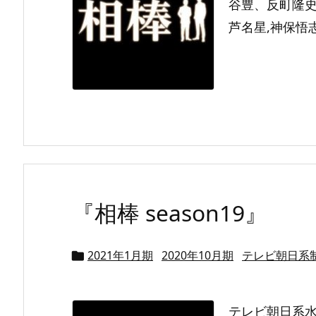
谷豊、反町隆史◆
芦名星,神保悟志,
『相棒 season19』
2021年1月期
2020年10月期
テレビ朝日系

テレビ朝日系水曜