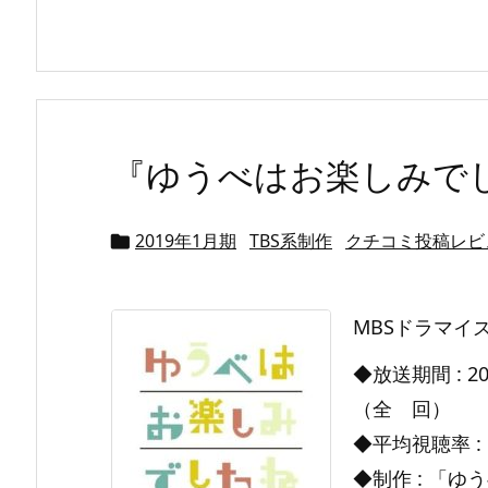
『ゆうべはお楽しみで
2019年1月期
TBS系制作
クチコミ投稿レビ

MBSドラマイ
◆放送期間 : 2
（全 回）
◆平均視聴率 :
◆制作 : 「