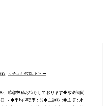
制作
クチコミ投稿レビュー
son20』感想投稿お待ちしております◆放送期間
月13日 ～◆平均視聴率 : ％◆主題歌 :◆主演 : 水