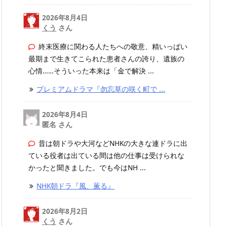
2026年8月4日
くう
さん
終末医療に関わる人たちへの敬意、精いっぱい
最期まで生きてこられた患者さんの誇り、遺族の
心情……そういった本来は「金で解決 ...
プレミアムドラマ『勿忘草の咲く町で ...
2026年8月4日
匿名 さん
昔は朝ドラや大河などNHKの大きな連ドラに出
ている役者は出ている間は他の仕事は受けられな
かったと聞きました。でも今はNH ...
NHK朝ドラ『風、薫る』
2026年8月2日
くう
さん