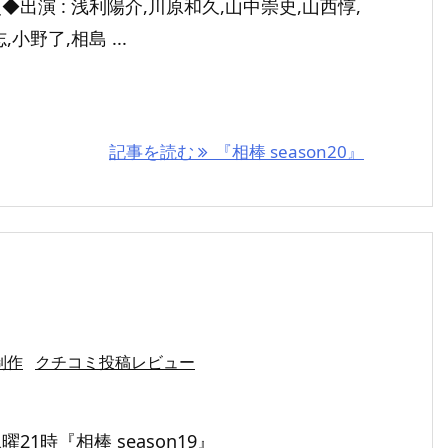
出演 : 浅利陽介,川原和久,山中崇史,山西惇,
小野了,相島 ...
記事を読む
『相棒 season20』
制作
クチコミ投稿レビュー
21時『相棒 season19』