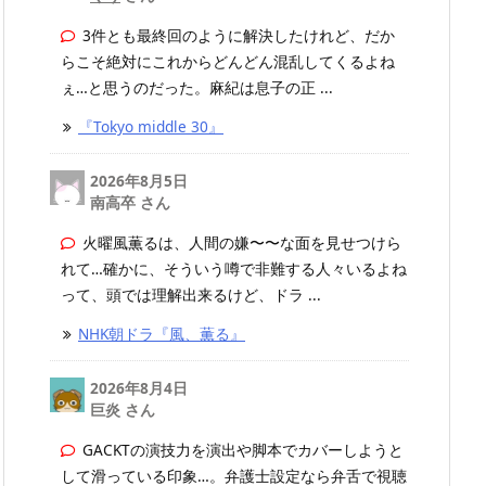
3件とも最終回のように解決したけれど、だか
らこそ絶対にこれからどんどん混乱してくるよね
ぇ…と思うのだった。麻紀は息子の正 ...
『Tokyo middle 30』
2026年8月5日
南高卒 さん
火曜風薫るは、人間の嫌〜〜な面を見せつけら
れて…確かに、そういう噂で非難する人々いるよね
って、頭では理解出来るけど、ドラ ...
NHK朝ドラ『風、薫る』
2026年8月4日
巨炎 さん
GACKTの演技力を演出や脚本でカバーしようと
して滑っている印象…。弁護士設定なら弁舌で視聴