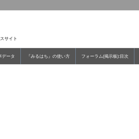
スサイト
率データ
『みるはち』の使い方
フォーラム(掲示板):目次