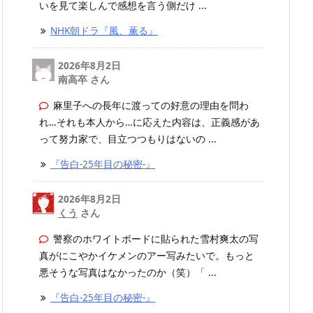
いを見て楽しんで感想を言う側だけ ...
NHK朝ドラ『風、薫る』
2026年8月2日
南高卒 さん
麻里子への長年に渡っての好意の理由を問わ
れ…それも本人から…に応えた内容は、正義感があ
って努力家で、目立つつもりはないの ...
『告白-25年目の秘密-』
2026年8月2日
くう
さん
警察のホワイトボードに貼られた雪村爽太の写
真がにこやかイケメンのアー写みたいで。もっと
悪そうな写真はなかったのか（笑）「 ...
『告白-25年目の秘密-』