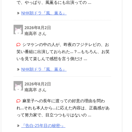
で、やっぱり、風薫るにも出演っての ...
NHK朝ドラ『風、薫る』
2026年8月2日
南高卒 さん
シマケンの中の人が、昨夜のフジテレビの、お
笑い番組に出演しておられた…？…もちろん、お笑
いを見て楽しんで感想を言う側だけ ...
NHK朝ドラ『風、薫る』
2026年8月2日
南高卒 さん
麻里子への長年に渡っての好意の理由を問わ
れ…それも本人から…に応えた内容は、正義感があ
って努力家で、目立つつもりはないの ...
『告白-25年目の秘密-』