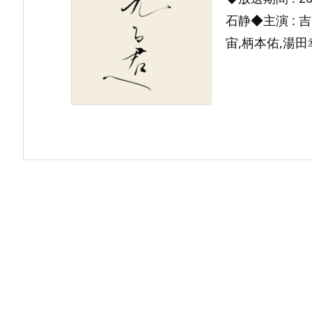
石静◆主演 : 
宙,柄本佑,湯田