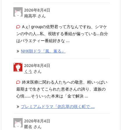
2026年8月4日
南高卒 さん
Aぇ! groupの佐野君って方なんですね、シマケ
ンの中の人…私、視聴する番組が偏っている…自分
はバラエティー番組好きな ...
NHK朝ドラ『風、薫る』
2026年8月4日
くう
さん
終末医療に関わる人たちへの敬意、精いっぱい
最期まで生きてこられた患者さんの誇り、遺族の
心情……そういった本来は「金で解決 ...
プレミアムドラマ『勿忘草の咲く町で ...
2026年8月4日
匿名 さん