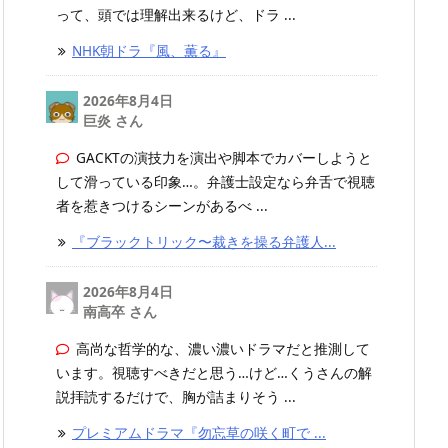
って、頭では理解出来るけど、ドラ ...
NHK朝ドラ『風、薫る』
2026年8月4日
巨炎 さん
GACKTの演技力を演出や脚本でカバーしようと
して滑っている印象…。弁護士設定なら弁舌で視聴
者を惹きつけるシーンがあるべ ...
『ブラックトリック〜裁きを操る弁護人...
2026年8月4日
南高卒 さん
高尚な哲学的な、濃い濃いドラマだと推測して
います。視聴すべきだと思う…けど…くうさんの解
説拝読するだけで、胸が詰まりそう ...
プレミアムドラマ『勿忘草の咲く町で ...