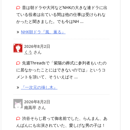
昔は朝ドラや大河などNHKの大きな連ドラに出
ている役者は出ている間は他の仕事は受けられな
かったと聞きました。でも今はNH ...
NHK朝ドラ『風、薫る』
2026年8月2日
くう
さん
先週Threadsで「紫陽の葬式に参列者もいたの
に居なかったことにはできないのでは」というコ
メントを頂いて、そういえばそ ...
『一次元の挿し木』
2026年8月2日
南高卒 さん
渋谷そらじ君って御名前でした、らんまん、あ
んぱんにも出演されていた、愛しげな男の子は！