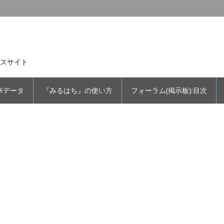
スサイト
率データ
『みるはち』の使い方
フォーラム(掲示板):目次