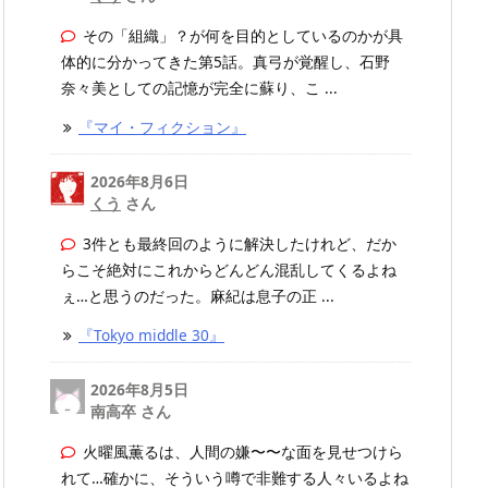
その「組織」？が何を目的としているのかが具
体的に分かってきた第5話。真弓が覚醒し、石野
奈々美としての記憶が完全に蘇り、こ ...
『マイ・フィクション』
2026年8月6日
くう
さん
3件とも最終回のように解決したけれど、だか
らこそ絶対にこれからどんどん混乱してくるよね
ぇ…と思うのだった。麻紀は息子の正 ...
『Tokyo middle 30』
2026年8月5日
南高卒 さん
火曜風薫るは、人間の嫌〜〜な面を見せつけら
れて…確かに、そういう噂で非難する人々いるよね