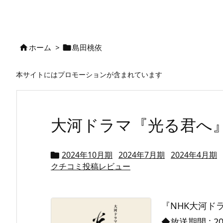
ホーム
>
島田桃依


本サイトにはプロモーションが含まれています
大河ドラマ『光る君へ
2024年10月期
2024年7月期
2024年4月期

クチコミ投稿レビュー
『NHK大河ド
◆放送期間 : 2