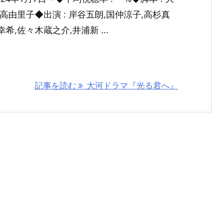
吉高由里子◆出演 : 岸谷五朗,国仲涼子,高杉真
幸希,佐々木蔵之介,井浦新 ...
記事を読む
大河ドラマ『光る君へ』