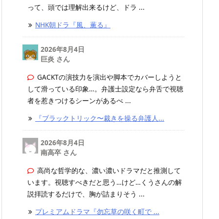
って、頭では理解出来るけど、ドラ ...
NHK朝ドラ『風、薫る』
2026年8月4日
巨炎 さん
GACKTの演技力を演出や脚本でカバーしようと
して滑っている印象…。弁護士設定なら弁舌で視聴
者を惹きつけるシーンがあるべ ...
『ブラックトリック〜裁きを操る弁護人...
2026年8月4日
南高卒 さん
高尚な哲学的な、濃い濃いドラマだと推測して
います。視聴すべきだと思う…けど…くうさんの解
説拝読するだけで、胸が詰まりそう ...
プレミアムドラマ『勿忘草の咲く町で ...