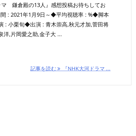
ラマ 鎌倉殿の13人』感想投稿お待ちしてお
 : 2021年1月9日～◆平均視聴率 : %◆脚本
演 : 小栗旬◆出演 : 青木崇高,秋元才加,菅田将
洋,片岡愛之助,金子大 ...
記事を読む
『NHK大河ドラマ ...