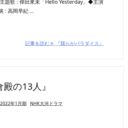
主題歌 : 倖田來未「Hello Yesterday」◆主演
: 高岡早紀 ...
記事を読む
『我らがパラダイス』
倉殿の13人』
2022年1月期
NHK大河ドラマ