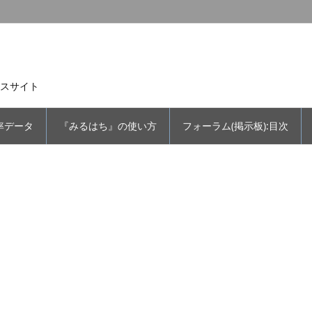
スサイト
率データ
『みるはち』の使い方
フォーラム(掲示板):目次