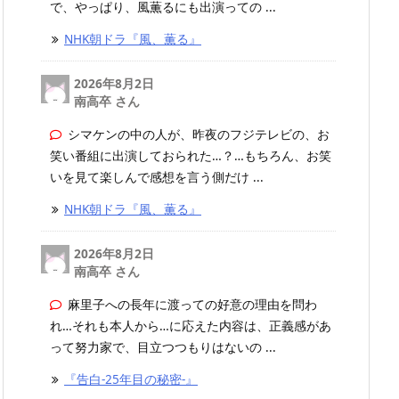
で、やっぱり、風薫るにも出演っての ...
NHK朝ドラ『風、薫る』
2026年8月2日
南高卒 さん
シマケンの中の人が、昨夜のフジテレビの、お
笑い番組に出演しておられた…？…もちろん、お笑
いを見て楽しんで感想を言う側だけ ...
NHK朝ドラ『風、薫る』
2026年8月2日
南高卒 さん
麻里子への長年に渡っての好意の理由を問わ
れ…それも本人から…に応えた内容は、正義感があ
って努力家で、目立つつもりはないの ...
『告白-25年目の秘密-』