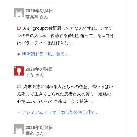
2026年8月4日
南高卒 さん
Aぇ! groupの佐野君って方なんですね、シマケ
ンの中の人…私、視聴する番組が偏っている…自分
はバラエティー番組好きな ...
NHK朝ドラ『風、薫る』
2026年8月4日
くう
さん
終末医療に関わる人たちへの敬意、精いっぱい
最期まで生きてこられた患者さんの誇り、遺族の
心情……そういった本来は「金で解決 ...
プレミアムドラマ『勿忘草の咲く町で ...
2026年8月4日
匿名 さん