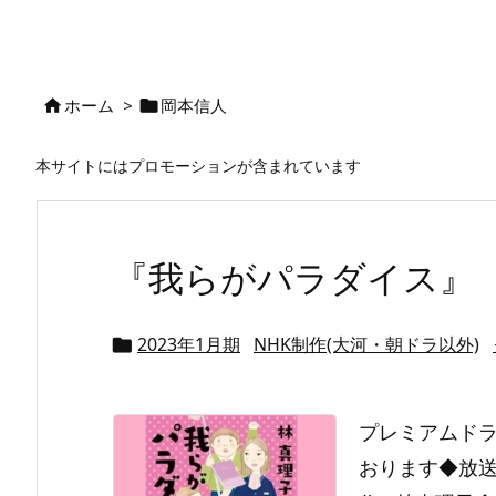
ホーム
>
岡本信人


本サイトにはプロモーションが含まれています
『我らがパラダイス』
2023年1月期
NHK制作(大河・朝ドラ以外)

プレミアムド
おります◆放送期