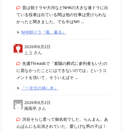
昔は朝ドラや大河などNHKの大きな連ドラに出
ている役者は出ている間は他の仕事は受けられな
かったと聞きました。でも今はNH ...
NHK朝ドラ『風、薫る』
2026年8月2日
くう
さん
先週Threadsで「紫陽の葬式に参列者もいたの
に居なかったことにはできないのでは」というコ
メントを頂いて、そういえばそ ...
『一次元の挿し木』
2026年8月2日
南高卒 さん
渋谷そらじ君って御名前でした、らんまん、あ
んぱんにも出演されていた、愛しげな男の子は！