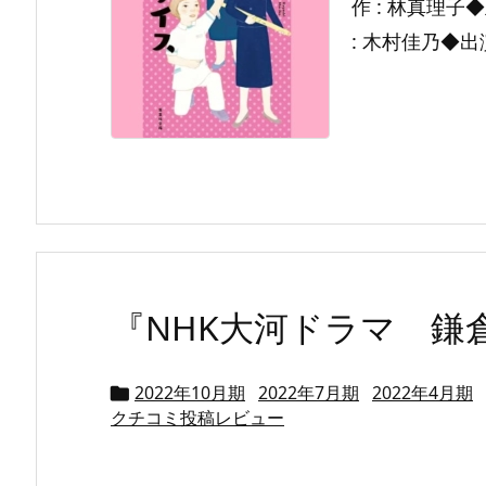
作 : 林真理子◆
: 木村佳乃◆出演 
『NHK大河ドラマ 鎌
2022年10月期
2022年7月期
2022年4月期

クチコミ投稿レビュー