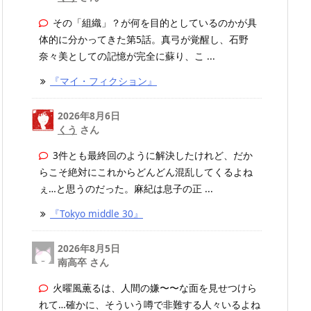
その「組織」？が何を目的としているのかが具
体的に分かってきた第5話。真弓が覚醒し、石野
奈々美としての記憶が完全に蘇り、こ ...
『マイ・フィクション』
2026年8月6日
くう
さん
3件とも最終回のように解決したけれど、だか
らこそ絶対にこれからどんどん混乱してくるよね
ぇ…と思うのだった。麻紀は息子の正 ...
『Tokyo middle 30』
2026年8月5日
南高卒 さん
火曜風薫るは、人間の嫌〜〜な面を見せつけら
れて…確かに、そういう噂で非難する人々いるよね