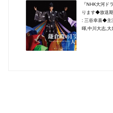
『NHK大河ド
ります◆放送期間
: 三谷幸喜◆主
暉,中川大志,大泉