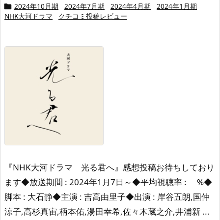
2024年10月期
2024年7月期
2024年4月期
2024年1月期

NHK大河ドラマ
クチコミ投稿レビュー
『NHK大河ドラマ 光る君へ』感想投稿お待ちしており
ます◆放送期間 : 2024年1月7日～◆平均視聴率 : %◆
脚本 : 大石静◆主演 : 吉高由里子◆出演 : 岸谷五朗,国仲
涼子,高杉真宙,柄本佑,湯田幸希,佐々木蔵之介,井浦新 ...