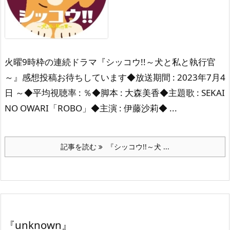
火曜9時枠の連続ドラマ『シッコウ!!～犬と私と執行官
～』感想投稿お待ちしています◆放送期間 : 2023年7月4
日 ～◆平均視聴率 : ％◆脚本 : 大森美香◆主題歌 : SEKAI
NO OWARI「ROBO」◆主演 : 伊藤沙莉◆ ...
記事を読む
『シッコウ!!～犬 ...
『unknown』