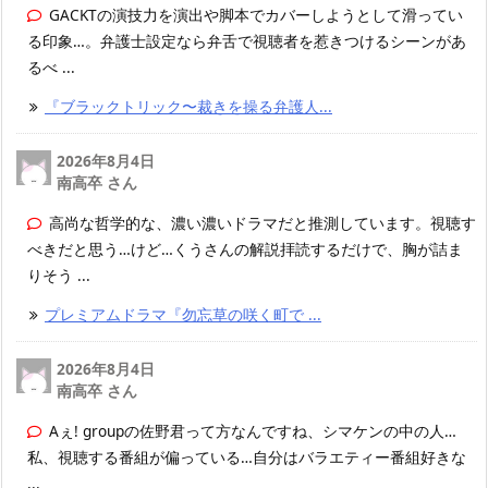
GACKTの演技力を演出や脚本でカバーしようとして滑ってい
る印象…。弁護士設定なら弁舌で視聴者を惹きつけるシーンがあ
るべ ...
『ブラックトリック〜裁きを操る弁護人...
2026年8月4日
南高卒 さん
高尚な哲学的な、濃い濃いドラマだと推測しています。視聴す
べきだと思う…けど…くうさんの解説拝読するだけで、胸が詰ま
りそう ...
プレミアムドラマ『勿忘草の咲く町で ...
2026年8月4日
南高卒 さん
Aぇ! groupの佐野君って方なんですね、シマケンの中の人…
私、視聴する番組が偏っている…自分はバラエティー番組好きな
...