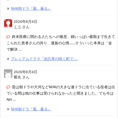
NHK朝ドラ『風、薫る』
2026年8月4日
くう
さん
終末医療に関わる人たちへの敬意、精いっぱい最期まで生きて
こられた患者さんの誇り、遺族の心情……そういった本来は「金
で解決 ...
プレミアムドラマ『勿忘草の咲く町で ...
2026年8月4日
匿名 さん
昔は朝ドラや大河などNHKの大きな連ドラに出ている役者は出
ている間は他の仕事は受けられなかったと聞きました。でも今は
NH ...
NHK朝ドラ『風、薫る』