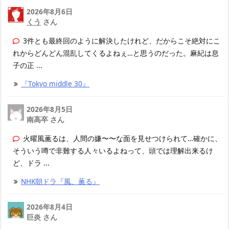
2026年8月6日
くう
さん
3件とも最終回のように解決したけれど、だからこそ絶対にこ
れからどんどん混乱してくるよねぇ…と思うのだった。麻紀は息
子の正 ...
『Tokyo middle 30』
2026年8月5日
南高卒 さん
火曜風薫るは、人間の嫌〜〜な面を見せつけられて…確かに、
そういう噂で非難する人々いるよねって、頭では理解出来るけ
ど、ドラ ...
NHK朝ドラ『風、薫る』
2026年8月4日
巨炎 さん