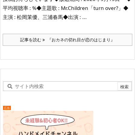
平均視聴率 : %◆主題歌 : Mr.Children「turn over?」◆
主演 : 松岡茉優、三浦春馬◆出演 : ...
記事を読む
『おカネの切れ目が恋のはじまり』
広告