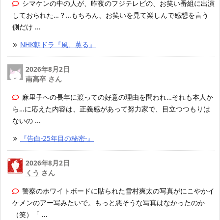
シマケンの中の人が、昨夜のフジテレビの、お笑い番組に出演
しておられた…？…もちろん、お笑いを見て楽しんで感想を言う
側だけ ...
NHK朝ドラ『風、薫る』
2026年8月2日
南高卒 さん
麻里子への長年に渡っての好意の理由を問われ…それも本人か
ら…に応えた内容は、正義感があって努力家で、目立つつもりは
ないの ...
『告白-25年目の秘密-』
2026年8月2日
くう
さん
警察のホワイトボードに貼られた雪村爽太の写真がにこやかイ
ケメンのアー写みたいで。もっと悪そうな写真はなかったのか
（笑）「 ...