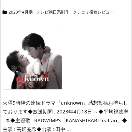
2023年4月期
テレビ朝日系制作
クチコミ投稿レビュー

火曜9時枠の連続ドラマ『unknown』感想投稿お待ちし
ております◆放送期間 : 2023年4月18日 ～◆平均視聴率
: ％◆主題歌 : RADWIMPS「KANASHIBARI feat.ao」◆
主演 : 高畑充希◆出演 : 田中 ...