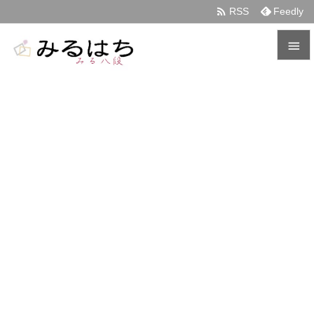

RSS
Feedly


メニュ

サイド

前へ

次へ

検索