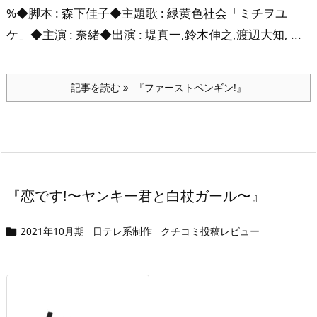
%◆脚本 : 森下佳子◆主題歌 : 緑黄色社会「ミチヲユ
ケ」◆主演 : 奈緒◆出演 : 堤真一,鈴木伸之,渡辺大知, ...
記事を読む
『ファーストペンギン!』
『恋です!〜ヤンキー君と白杖ガール〜』
2021年10月期
日テレ系制作
クチコミ投稿レビュー
