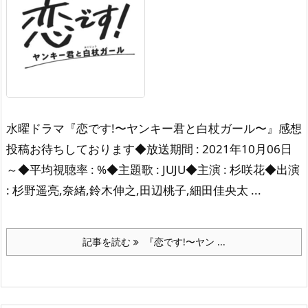
水曜ドラマ『恋です!〜ヤンキー君と白杖ガール〜』感想
投稿お待ちしております◆放送期間 : 2021年10月06日
～◆平均視聴率 : %◆主題歌 : JUJU◆主演 : 杉咲花◆出演
: 杉野遥亮,奈緒,鈴木伸之,田辺桃子,細田佳央太 ...
記事を読む
『恋です!〜ヤン ...