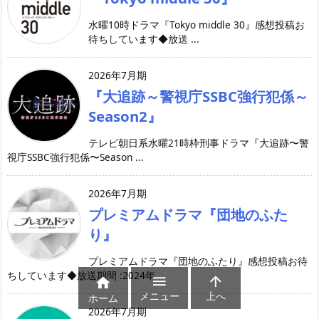
水曜10時ドラマ『Tokyo middle 30』感想投稿お
待ちしています◆放送 ...
2026年7月期
『大追跡～警視庁SSBC強行犯係～
Season2』
テレビ朝日系水曜21時枠刑事ドラマ『大追跡〜警
視庁SSBC強行犯係〜Season ...
2026年7月期
プレミアムドラマ『団地のふた
り』
プレミアムドラマ『団地のふたり』感想投稿お待
ちしています◆放送期間 :2024年 ...



メニュー
上へ
ホーム
2026年7月期