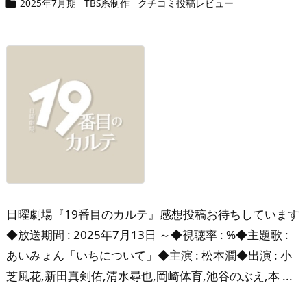
2025年7月期
TBS系制作
クチコミ投稿レビュー

日曜劇場『19番目のカルテ』感想投稿お待ちしています
◆放送期間 : 2025年7月13日 ～◆視聴率 : %◆主題歌 :
あいみょん「いちについて」◆主演 : 松本潤◆出演 : 小
芝風花,新田真剣佑,清水尋也,岡崎体育,池谷のぶえ,本 ...