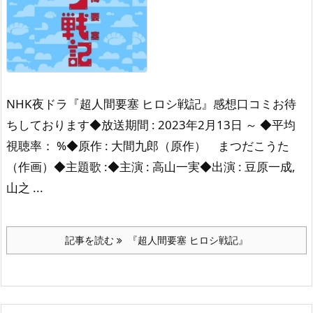
NHK夜ドラ『超人間要塞 ヒロシ戦記』感想口コミお待
ちしております◆放送期間 : 2023年2月13日 ～ ◆平均
視聴率： %◆原作 : 大間九郎（原作） まつだこうた
（作画）◆主題歌 :◆主演 : 高山一実◆出演 : 豆原一成,
山之 ...
記事を読む
『超人間要塞 ヒロシ戦記』