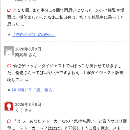
全１０回…まだ半分…今回で両思いになった…のか？観覧車場
面は、微笑ましかったなあ…私自身は、怖くて観覧車に乗ろうと
思った ...
『告白-25年目の秘密-』
2026年8月9日
南高卒 さん
倫也がいっぱいダイジェストで…ほっこり笑わせて頂きまし
た。倫也さんってば…良い声ですよねえ…土曜ダイジェスト版視
聴してい ...
NHK朝ドラ『風、薫る』
2026年8月8日
くう さん
「えっ、あなたストーカーなの？気持ち悪い」と言うサユリ継
母に「ストーカー～？ははは」と可笑しそうに返す爽太。ストー