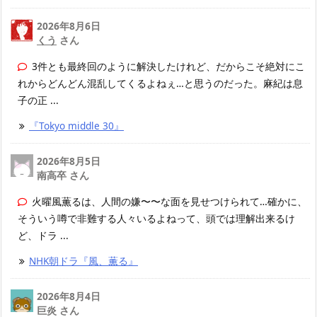
2026年8月6日
くう
さん
3件とも最終回のように解決したけれど、だからこそ絶対にこ
れからどんどん混乱してくるよねぇ…と思うのだった。麻紀は息
子の正 ...
『Tokyo middle 30』
2026年8月5日
南高卒 さん
火曜風薫るは、人間の嫌〜〜な面を見せつけられて…確かに、
そういう噂で非難する人々いるよねって、頭では理解出来るけ
ど、ドラ ...
NHK朝ドラ『風、薫る』
2026年8月4日
巨炎 さん