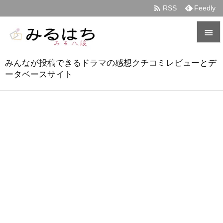

RSS
Feedly


みんなが投稿できるドラマの感想クチコミレビューとデ
メニュ
ータベースサイト

サイド

前へ

次へ

検索