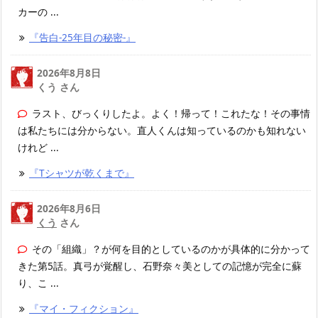
カーの ...
『告白-25年目の秘密-』
2026年8月8日
くう さん
ラスト、びっくりしたよ。よく！帰って！これたな！その事情
は私たちには分からない。直人くんは知っているのかも知れない
けれど ...
『Tシャツが乾くまで』
2026年8月6日
くう
さん
その「組織」？が何を目的としているのかが具体的に分かって
きた第5話。真弓が覚醒し、石野奈々美としての記憶が完全に蘇
り、こ ...
『マイ・フィクション』