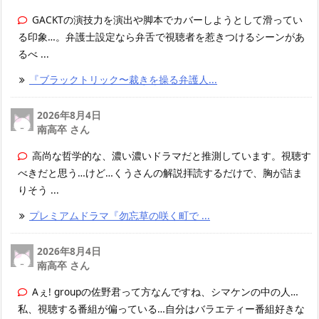
GACKTの演技力を演出や脚本でカバーしようとして滑ってい
る印象…。弁護士設定なら弁舌で視聴者を惹きつけるシーンがあ
るべ ...
『ブラックトリック〜裁きを操る弁護人...
2026年8月4日
南高卒 さん
高尚な哲学的な、濃い濃いドラマだと推測しています。視聴す
べきだと思う…けど…くうさんの解説拝読するだけで、胸が詰ま
りそう ...
プレミアムドラマ『勿忘草の咲く町で ...
2026年8月4日
南高卒 さん
Aぇ! groupの佐野君って方なんですね、シマケンの中の人…
私、視聴する番組が偏っている…自分はバラエティー番組好きな