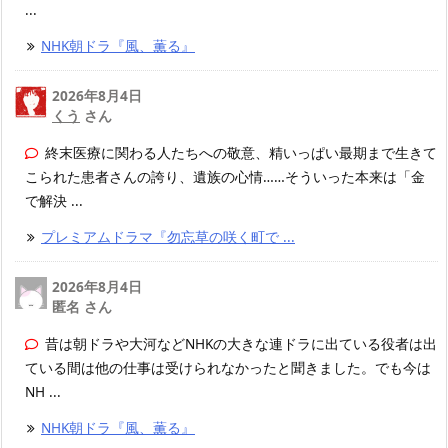
...
NHK朝ドラ『風、薫る』
2026年8月4日
くう
さん
終末医療に関わる人たちへの敬意、精いっぱい最期まで生きて
こられた患者さんの誇り、遺族の心情……そういった本来は「金
で解決 ...
プレミアムドラマ『勿忘草の咲く町で ...
2026年8月4日
匿名 さん
昔は朝ドラや大河などNHKの大きな連ドラに出ている役者は出
ている間は他の仕事は受けられなかったと聞きました。でも今は
NH ...
NHK朝ドラ『風、薫る』