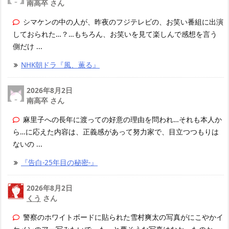
南高卒 さん
シマケンの中の人が、昨夜のフジテレビの、お笑い番組に出演
しておられた…？…もちろん、お笑いを見て楽しんで感想を言う
側だけ ...
NHK朝ドラ『風、薫る』
2026年8月2日
南高卒 さん
麻里子への長年に渡っての好意の理由を問われ…それも本人か
ら…に応えた内容は、正義感があって努力家で、目立つつもりは
ないの ...
『告白-25年目の秘密-』
2026年8月2日
くう
さん
警察のホワイトボードに貼られた雪村爽太の写真がにこやかイ