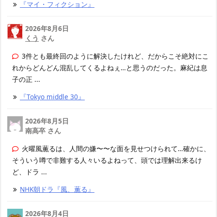
『マイ・フィクション』
2026年8月6日
くう
さん
3件とも最終回のように解決したけれど、だからこそ絶対にこ
れからどんどん混乱してくるよねぇ…と思うのだった。麻紀は息
子の正 ...
『Tokyo middle 30』
2026年8月5日
南高卒 さん
火曜風薫るは、人間の嫌〜〜な面を見せつけられて…確かに、
そういう噂で非難する人々いるよねって、頭では理解出来るけ
ど、ドラ ...
NHK朝ドラ『風、薫る』
2026年8月4日