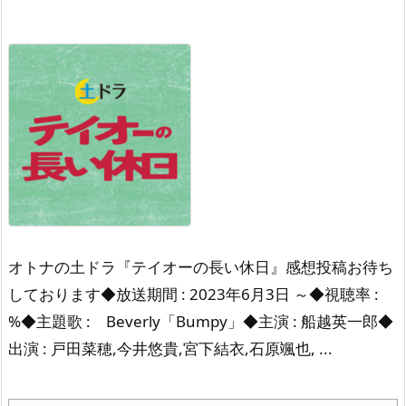
オトナの土ドラ『テイオーの長い休日』感想投稿お待ち
しております◆放送期間 : 2023年6月3日 ～◆視聴率 :
%◆主題歌 : Beverly「Bumpy」◆主演 : 船越英一郎◆
出演 : 戸田菜穂,今井悠貴,宮下結衣,石原颯也, ...