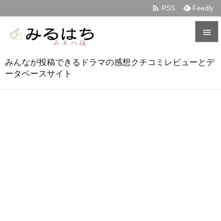

RSS
Feedly


みんなが投稿できるドラマの感想クチコミレビューとデ
メニュ
ータベースサイト

サイド

前へ

次へ

検索