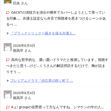
巨炎 さん
GACKTの演技力を演出や脚本でカバーしようとして滑ってい
る印象…。弁護士設定なら弁舌で視聴者を惹きつけるシーンがあ
るべ ...
『ブラックトリック〜裁きを操る弁護人...
2026年8月4日
南高卒 さん
高尚な哲学的な、濃い濃いドラマだと推測しています。視聴す
べきだと思う…けど…くうさんの解説拝読するだけで、胸が詰ま
りそう ...
プレミアムドラマ『勿忘草の咲く町で ...
2026年8月4日
南高卒 さん
Aぇ! groupの佐野君って方なんですね、シマケンの中の人…