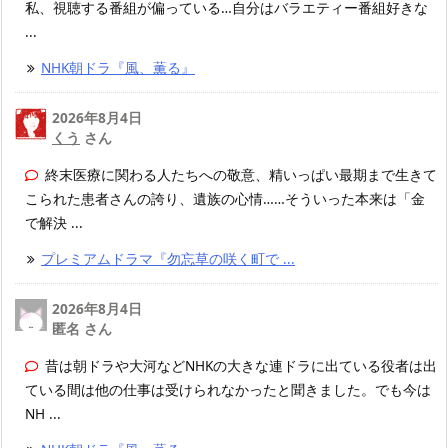
私、視聴する番組が偏っている…自分はバラエティー番組好きな
...
NHK朝ドラ『風、薫る』
2026年8月4日
くう
さん
終末医療に関わる人たちへの敬意、精いっぱい最期まで生きて
こられた患者さんの誇り、遺族の心情……そういった本来は「金
で解決 ...
プレミアムドラマ『勿忘草の咲く町で ...
2026年8月4日
匿名 さん
昔は朝ドラや大河などNHKの大きな連ドラに出ている役者は出
ている間は他の仕事は受けられなかったと聞きました。でも今は
NH ...