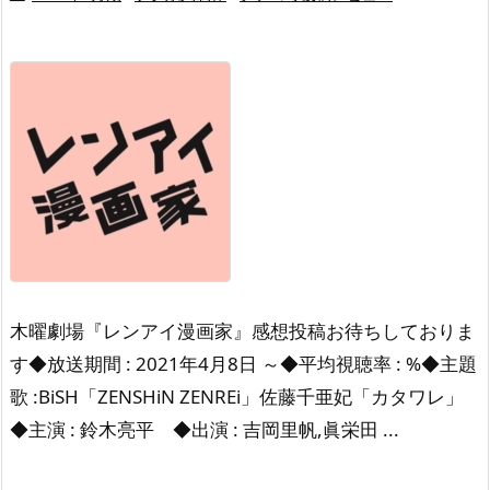
木曜劇場『レンアイ漫画家』感想投稿お待ちしておりま
す◆放送期間 : 2021年4月8日 ～◆平均視聴率 : %◆主題
歌 :BiSH「ZENSHiN ZENREi」佐藤千亜妃「カタワレ」
◆主演 : 鈴木亮平 ◆出演 : 吉岡里帆,眞栄田 ...