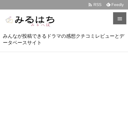

RSS
Feedly


みんなが投稿できるドラマの感想クチコミレビューとデ
メニュ
ータベースサイト

サイド

前へ

次へ

検索