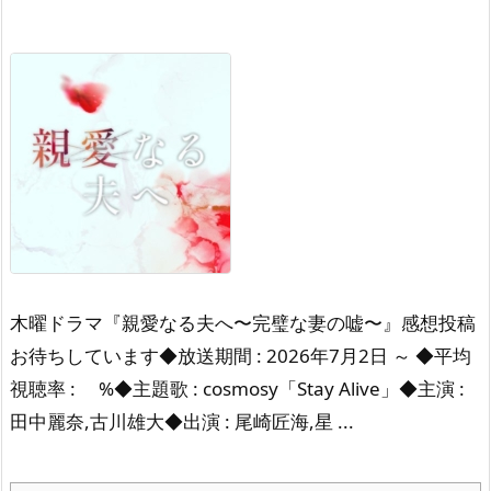
木曜ドラマ『親愛なる夫へ〜完璧な妻の嘘〜』感想投稿
お待ちしています◆放送期間 : 2026年7月2日 ～ ◆平均
視聴率 : %◆主題歌 : cosmosy「Stay Alive」◆主演 :
田中麗奈,古川雄大◆出演 : 尾崎匠海,星 ...