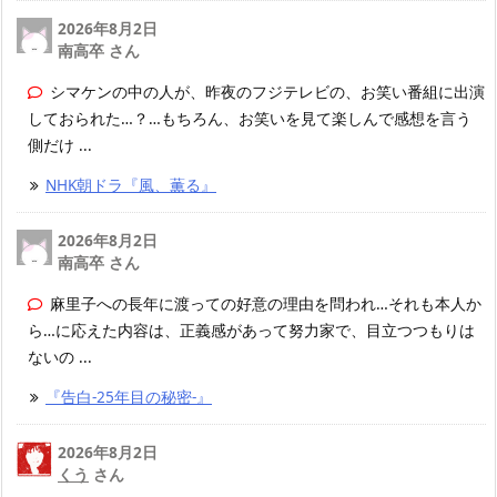
2026年8月2日
南高卒 さん
シマケンの中の人が、昨夜のフジテレビの、お笑い番組に出演
しておられた…？…もちろん、お笑いを見て楽しんで感想を言う
側だけ ...
NHK朝ドラ『風、薫る』
2026年8月2日
南高卒 さん
麻里子への長年に渡っての好意の理由を問われ…それも本人か
ら…に応えた内容は、正義感があって努力家で、目立つつもりは
ないの ...
『告白-25年目の秘密-』
2026年8月2日
くう
さん