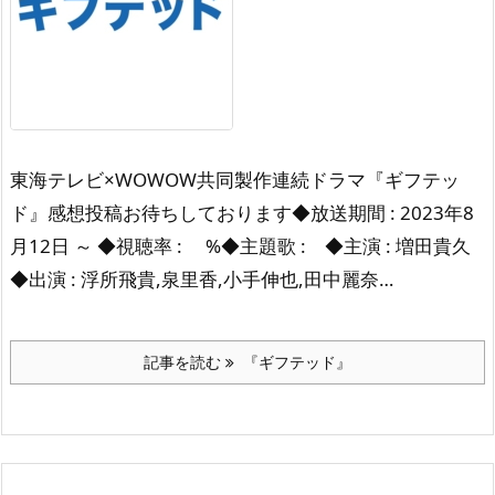
東海テレビ×WOWOW共同製作連続ドラマ『ギフテッ
ド』感想投稿お待ちしております◆放送期間 : 2023年8
月12日 ～ ◆視聴率 : %◆主題歌 : ◆主演 : 増田貴久
◆出演 : 浮所飛貴,泉里香,小手伸也,田中麗奈…
記事を読む
『ギフテッド』