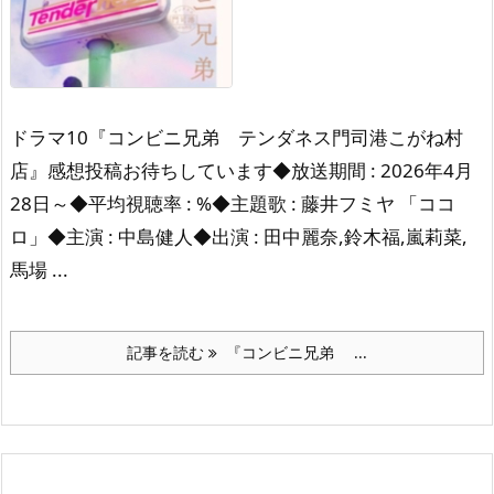
ドラマ10『コンビニ兄弟 テンダネス門司港こがね村
店』感想投稿お待ちしています◆放送期間 : 2026年4月
28日～◆平均視聴率 : %◆主題歌 : 藤井フミヤ 「ココ
ロ」◆主演 : 中島健人◆出演 : 田中麗奈,鈴木福,嵐莉菜,
馬場 ...
記事を読む
『コンビニ兄弟 ...