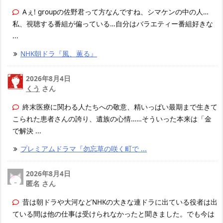
Aぇ! groupの佐野君って方なんですね、シマケンの中の人…
私、視聴する番組が偏っている…自分はバラエティー番組好きな
...
NHK朝ドラ『風、薫る』
2026年8月4日
くう
さん
終末医療に関わる人たちへの敬意、精いっぱい最期まで生きて
こられた患者さんの誇り、遺族の心情……そういった本来は「金
で解決 ...
プレミアムドラマ『勿忘草の咲く町で ...
2026年8月4日
匿名 さん
昔は朝ドラや大河などNHKの大きな連ドラに出ている役者は出
ている間は他の仕事は受けられなかったと聞きました。でも今は