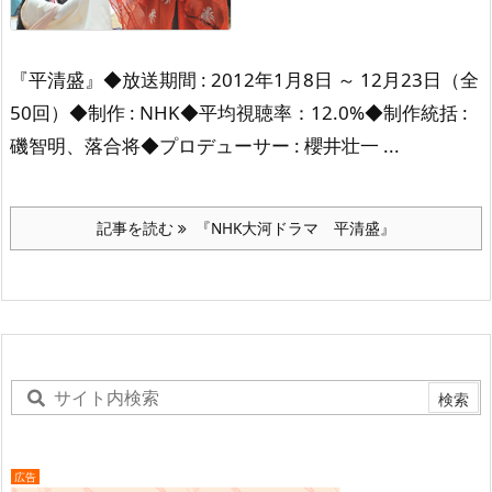
『平清盛』
◆放送期間 : 2012年1月8日 ～ 12月23日
（全
50回）
◆制作 : NHK
◆平均視聴率：12.0%
◆制作統括 :
磯智明、落合将
◆プロデューサー : 櫻井壮一 ...
記事を読む
『NHK大河ドラマ 平清盛』
広告