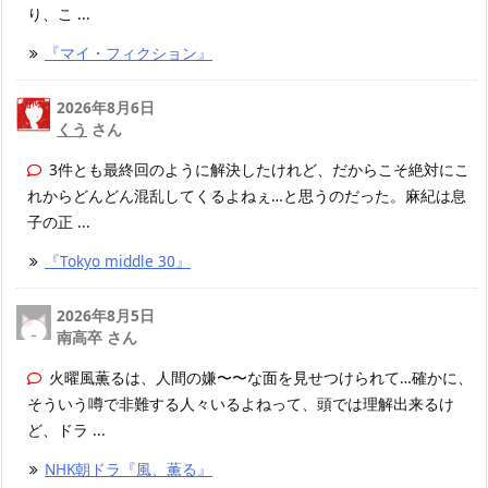
り、こ ...
『マイ・フィクション』
2026年8月6日
くう
さん
3件とも最終回のように解決したけれど、だからこそ絶対にこ
れからどんどん混乱してくるよねぇ…と思うのだった。麻紀は息
子の正 ...
『Tokyo middle 30』
2026年8月5日
南高卒 さん
火曜風薫るは、人間の嫌〜〜な面を見せつけられて…確かに、
そういう噂で非難する人々いるよねって、頭では理解出来るけ
ど、ドラ ...
NHK朝ドラ『風、薫る』