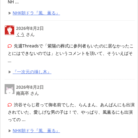
NH ...
NHK朝ドラ『風、薫る』
2026年8月2日
くう
さん
先週Threadsで「紫陽の葬式に参列者もいたのに居なかったこ
とにはできないのでは」というコメントを頂いて、そういえばそ
...
『一次元の挿し木』
2026年8月2日
南高卒 さん
渋谷そらじ君って御名前でした、らんまん、あんぱんにも出演
されていた、愛しげな男の子は！で、やっぱり、風薫るにも出演
っての ...
NHK朝ドラ『風、薫る』