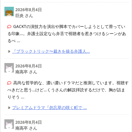
2026年8月4日
巨炎 さん
GACKTの演技力を演出や脚本でカバーしようとして滑ってい
る印象…。弁護士設定なら弁舌で視聴者を惹きつけるシーンがあ
るべ ...
『ブラックトリック〜裁きを操る弁護人...
2026年8月4日
南高卒 さん
高尚な哲学的な、濃い濃いドラマだと推測しています。視聴す
べきだと思う…けど…くうさんの解説拝読するだけで、胸が詰ま
りそう ...
プレミアムドラマ『勿忘草の咲く町で ...
2026年8月4日
南高卒 さん