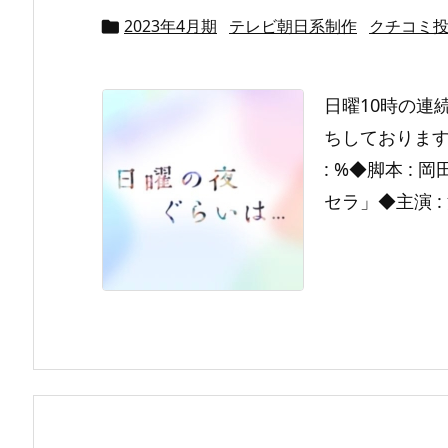
2023年4月期
テレビ朝日系制作
クチコミ

日曜10時の連
ちしております◆
: %◆脚本 : 岡
セラ」◆主演 : 