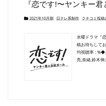
『恋です!〜ヤンキー君
2021年10月期
日テレ系制作
クチコミ投稿

水曜ドラマ『恋
稿お待ちしており
均視聴率 : %◆
亮,奈緒,鈴木伸之