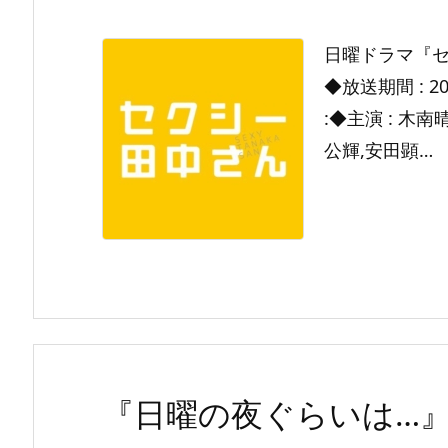
日曜ドラマ『
◆放送期間 : 2
:◆主演 : 木
公輝,安田顕…
『日曜の夜ぐらいは…