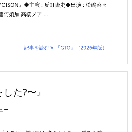
POISON』◆主演 : 反町隆史◆出演 : 松嶋菜々
阿須加,高橋メア ...
記事を読む
『GTO』（2026年版）
した?〜』
ュー