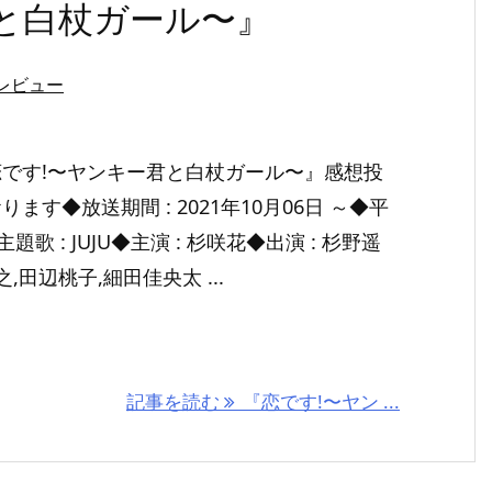
と白杖ガール〜』
レビュー
です!〜ヤンキー君と白杖ガール〜』感想投
ます◆放送期間 : 2021年10月06日 ～◆平
主題歌 : JUJU◆主演 : 杉咲花◆出演 : 杉野遥
,田辺桃子,細田佳央太 ...
記事を読む
『恋です!〜ヤン ...