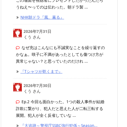
この場面を視聴者にプレゼントしたかったんだろ
うねえ〜ってのは伝わった。朝ドラ製 ...
NHK朝ドラ『風、薫る』
2026年7月31日
くう さん
なぜ充はこんなにも不誠実なことを繰り返すの
かなぁ。咲子に不満があったとしても傷つけ方が
異常じゃない？と思っていたのだけれ ...
『Tシャツが乾くまで』
2026年7月30日
くう さん
Ep.2 今回も面白かった。1つの殺人事件が結婚
詐欺に繋がり、犯人だと思えた人が二転三転する
展開。犯人が全く反省していな ...
『大追跡～警視庁SSBC強行犯係～Season...