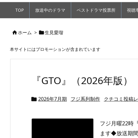
TOP
放送中のドラマ
ベストドラマ投票所
視聴
ホーム
>
生見愛瑠


本サイトにはプロモーションが含まれています
『GTO』（2026年版）
2026年7月期
フジ系列制作
クチコミ投稿

フジ月曜22時
ます◆放送期間 :