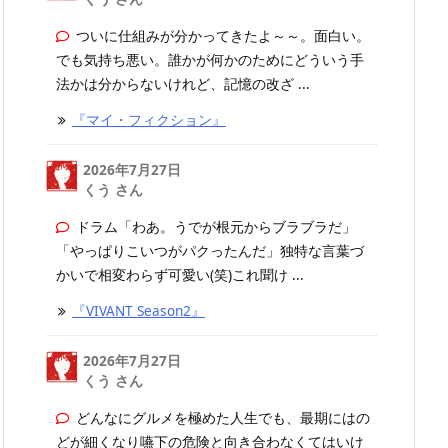
ついに仕組みが分かってきたよ～～。面白い。
でも気持ち悪い。誰かが何かのためにどういう手
法かは分からないけれど、記憶の改ざ ...
『マイ・フィクション』
2026年7月27日
くう さん
ドラム「わあ。うでが根元からブラブラだ」
「やっぱりこいつがパクったんだ」独特な言葉づ
かいで相変わらず可愛い(笑)これ聞け ...
『VIVANT Season2』
2026年7月27日
くう さん
どんなにグルメを極めた人生でも、最期にはの
どが細くなり嚥下の危険と向き合わなくてはいけ