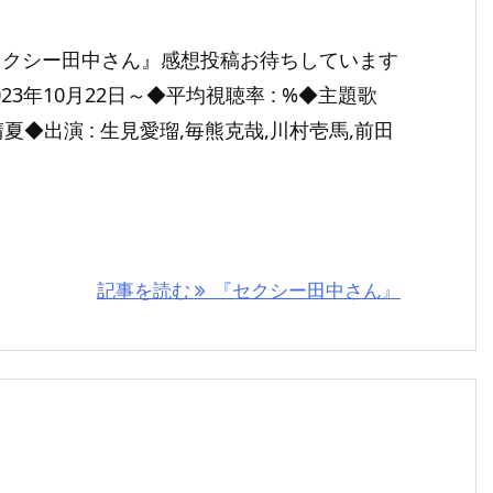
セクシー田中さん』感想投稿お待ちしています
023年10月22日～◆平均視聴率 : %◆主題歌
南晴夏◆出演 : 生見愛瑠,毎熊克哉,川村壱馬,前田
記事を読む
『セクシー田中さん』
』