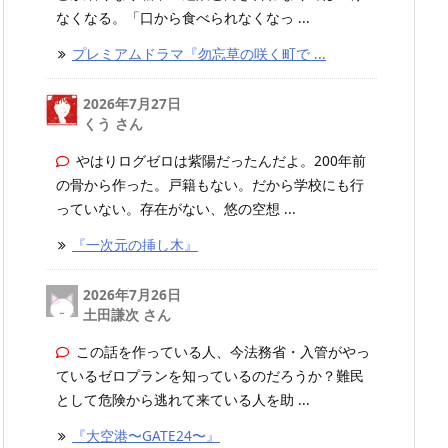
なくなる。「口から食べられなくなっ ...
プレミアムドラマ『勿忘草の咲く町で ...
2026年7月27日
くう さん
やはりログゼロは紫陽だったんだよ。200年前
の骨から作った。戸籍もない。だから学校にも行
っていない。存在がない、悠の空想 ...
『一次元の挿し木』
2026年7月26日
土田謙次 さん
この話を作っている人、今法務省・入管がやっ
ているゼロプランを知っているのだろうか？難民
として危険から逃れて来ている人を助 ...
『大空港〜GATE24〜』