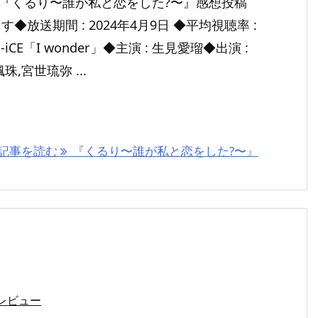
マ『くるり〜誰が私と恋をした?〜』感想投稿
◆放送期間 : 2024年4月9日 ◆平均視聴率 :
-iCE「I wonder」◆主演 : 生見愛瑠◆出演 :
,宮世琉弥 ...
記事を読む
『くるり〜誰が私と恋をした?〜』
レビュー