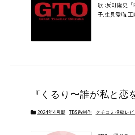
歌 :反町隆史『
子,生見愛瑠,工藤
『くるり〜誰が私と恋を
2024年4月期
TBS系制作
クチコミ投稿レビ
