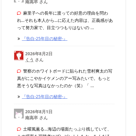
南高卒 さん
麻里子への長年に渡っての好意の理由を問わ
れ…それも本人から…に応えた内容は、正義感があ
って努力家で、目立つつもりはないの ...
『告白-25年目の秘密-』
2026年8月2日
くう
さん
警察のホワイトボードに貼られた雪村爽太の写
真がにこやかイケメンのアー写みたいで。もっと
悪そうな写真はなかったのか（笑）「 ...
『告白-25年目の秘密-』
2026年8月1日
南高卒 さん
土曜風薫る…海辺の場面たっぷり残していて、