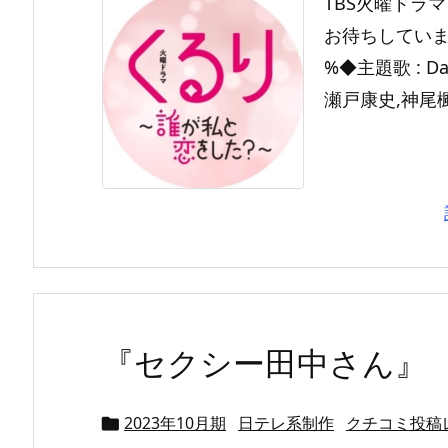
TBS火曜ドラ
お待ちしています
%◆主題歌 : Da
瀬戸康史,神尾楓珠
『セクシー田中さん』
2023年10月期
日テレ系制作
クチコミ投稿
