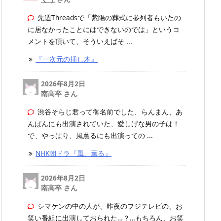
先週Threadsで「紫陽の葬式に参列者もいたの
に居なかったことにはできないのでは」というコ
メントを頂いて、そういえばそ ...
『一次元の挿し木』
2026年8月2日
南高卒 さん
渋谷そらじ君って御名前でした、らんまん、あ
んぱんにも出演されていた、愛しげな男の子は！
で、やっぱり、風薫るにも出演っての ...
NHK朝ドラ『風、薫る』
2026年8月2日
南高卒 さん
シマケンの中の人が、昨夜のフジテレビの、お
笑い番組に出演しておられた…？…もちろん、お笑