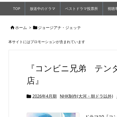
TOP
放送中のドラマ
ベストドラマ投票所
視聴
ホーム
>
ジョージアナ・ジェッテ


本サイトにはプロモーションが含まれています
『コンビニ兄弟 テン
店』
2026年4月期
NHK制作(大河・朝ドラ以外)

ドラマ10『コ