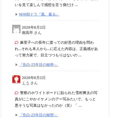
いを見て楽しんで感想を言う側だけ ...
NHK朝ドラ『風、薫る』
2026年8月2日
南高卒 さん
麻里子への長年に渡っての好意の理由を問わ
れ…それも本人から…に応えた内容は、正義感があ
って努力家で、目立つつもりはないの ...
『告白-25年目の秘密-』
2026年8月2日
くう
さん
警察のホワイトボードに貼られた雪村爽太の写
真がにこやかイケメンのアー写みたいで。もっと
悪そうな写真はなかったのか（笑）「 ...
『告白-25年目の秘密-』