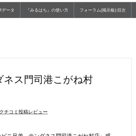
率データ
『みるはち』の使い方
フォーラム(掲示板):目次
ダネス門司港こがね村
クチコミ投稿レビュー
ンビニ兄弟 テンダネス門司港こがね村店』感