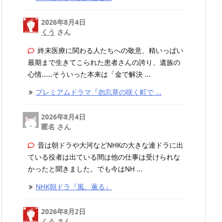
2026年8月4日
くう
さん
終末医療に関わる人たちへの敬意、精いっぱい
最期まで生きてこられた患者さんの誇り、遺族の
心情……そういった本来は「金で解決 ...
プレミアムドラマ『勿忘草の咲く町で ...
2026年8月4日
匿名 さん
昔は朝ドラや大河などNHKの大きな連ドラに出
ている役者は出ている間は他の仕事は受けられな
かったと聞きました。でも今はNH ...
NHK朝ドラ『風、薫る』
2026年8月2日
くう
さん