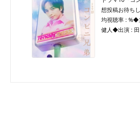
想投稿お待ちして
均視聴率 : %
健人◆出演 : 田