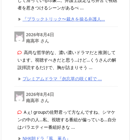
して滑っている印象…。弁護士設定なら弁舌で視聴
者を惹きつけるシーンがあるべ ...
『ブラックトリック〜裁きを操る弁護人...
2026年8月4日
南高卒 さん
高尚な哲学的な、濃い濃いドラマだと推測して
います。視聴すべきだと思う…けど…くうさんの解
説拝読するだけで、胸が詰まりそう ...
プレミアムドラマ『勿忘草の咲く町で ...
2026年8月4日
南高卒 さん
Aぇ! groupの佐野君って方なんですね、シマケ
ンの中の人…私、視聴する番組が偏っている…自分
はバラエティー番組好きな ...
NHK朝ドラ『風、薫る』