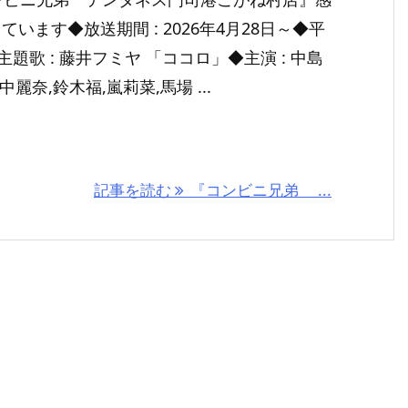
います◆放送期間 : 2026年4月28日～◆平
◆主題歌 : 藤井フミヤ 「ココロ」◆主演 : 中島
中麗奈,鈴木福,嵐莉菜,馬場 ...
記事を読む
『コンビニ兄弟 ...