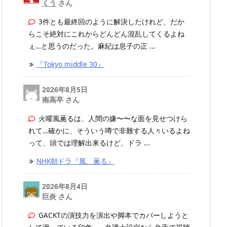
くう
さん
3件とも最終回のように解決したけれど、だか
らこそ絶対にこれからどんどん混乱してくるよね
ぇ…と思うのだった。麻紀は息子の正 ...
『Tokyo middle 30』
2026年8月5日
南高卒 さん
火曜風薫るは、人間の嫌〜〜な面を見せつけら
れて…確かに、そういう噂で非難する人々いるよね
って、頭では理解出来るけど、ドラ ...
NHK朝ドラ『風、薫る』
2026年8月4日
巨炎 さん
GACKTの演技力を演出や脚本でカバーしようと