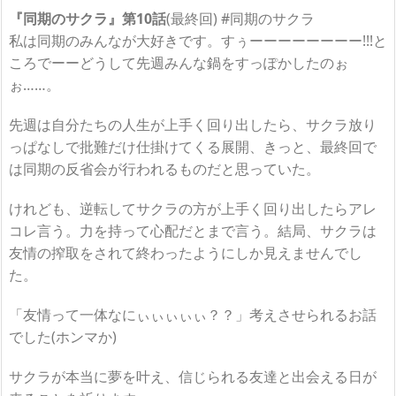
『同期のサクラ』第10話
(最終回) #同期のサクラ
私は同期のみんなが大好きです。すぅーーーーーーーー!!!と
ころでーーどうして先週みんな鍋をすっぽかしたのぉ
ぉ……。
先週は自分たちの人生が上手く回り出したら、サクラ放り
っぱなしで批難だけ仕掛けてくる展開、きっと、最終回で
は同期の反省会が行われるものだと思っていた。
けれども、逆転してサクラの方が上手く回り出したらアレ
コレ言う。力を持って心配だとまで言う。結局、サクラは
友情の搾取をされて終わったようにしか見えませんでし
た。
「友情って一体なにぃぃぃぃぃ？？」考えさせられるお話
でした(ホンマか)
サクラが本当に夢を叶え、信じられる友達と出会える日が