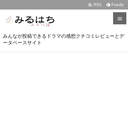

RSS
Feedly


みんなが投稿できるドラマの感想クチコミレビューとデ
メニュ
ータベースサイト

サイド

前へ

次へ

検索