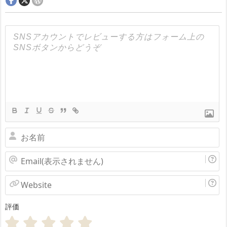
お
名
Email(表
前
示
Website
さ
評価
れ
ま