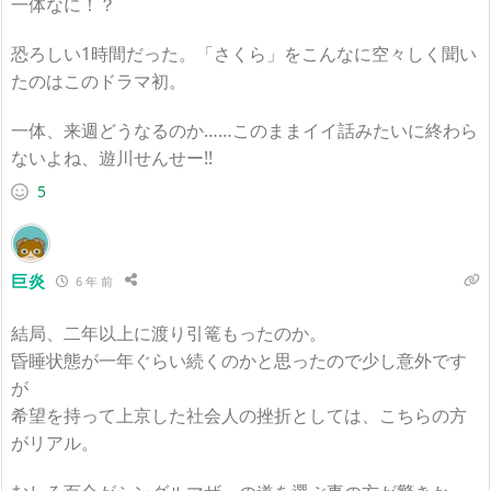
一体なに！？
恐ろしい1時間だった。「さくら」をこんなに空々しく聞い
たのはこのドラマ初。
一体、来週どうなるのか……このままイイ話みたいに終わら
ないよね、遊川せんせー!!
5
巨炎
6 年 前
結局、二年以上に渡り引篭もったのか。
昏睡状態が一年ぐらい続くのかと思ったので少し意外です
が
希望を持って上京した社会人の挫折としては、こちらの方
がリアル。