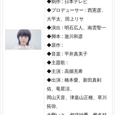
◆制作 : 日本テレビ
◆プロデューサー : 西憲彦、
大平太、田上リサ
◆演出 : 明石広人、南雲聖一
◆脚本 : 遊川和彦
◆原作 :
◆音楽 : 平井真美子
◆主題歌 :
◆主演 : 高畑充希
◆出演 : 橋本愛、新田真剣
佑、竜星涼、
岡山天音、津嘉山正種、草川
拓弥、
大野いと、相武紗季、椎名桔