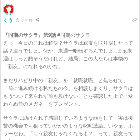
くう
6 年 前
『同期のサクラ』第9話
#同期のサクラ
えっ、今日のこれは解決？サクラは親友を取り戻したって
話？違うでしょ。何か、来週一暗転するんでしょ…まぁ来
週はもっと酷そうだけれど。結局、この人たちは本物の
「親友」になれるのかな。
まだリハビリ中の「親友」を「就職就職」と焦らせて、
「前に進み続ける私たちの今」を相談しまくり、サクラは
もうついて来られず前も歩けないことを確認した上で「変
わらぬ昔のメガネ」をプレゼント。
サクラに助けられて感謝しているような顔をして、実は復
讐の機会でも狙っていたかのような叱咤激励。いやぁ、ホ
ラーだわ。「もう親友じゃなくなるよ？」って、親友って