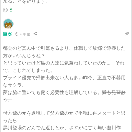
来ることを祈ります。
5
巨炎
6 年 前
都会のど真ん中で引篭もるより、休職して故郷で静養した
方がいいんじゃね？
と思っていたけど島の人達に気兼ねしていたのか…。それ
で、こじれてしまった。
プライド優先で帰郷出来ない人も多い昨今、正直で不器用
なサクラ。
夢は脇に置いても働く必要性も理解している。
満も見習お
う。
母方爺の元を退職して父方爺の元で平穏に再スタートと思
ったら
黒川登場のどんでん返しとか、さすがに甘く無い遊川作