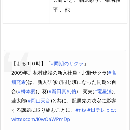
平 、他
【よる１０時】「
#同期のサクラ
」
2009年。花村建設の新入社員・北野サクラ(
#高
畑充希
)は、新人研修で同じ班になった同期の百
合(
#橋本愛
)、葵(
#新田真剣佑
)、菊夫(
#竜星涼
)、
蓮太郎(
#岡山天音
)と共に、配属先の決定に影響
する課題に取り組むことに。
#ntv
#日テレ
pic.t
witter.com/l0wOaWPmDp