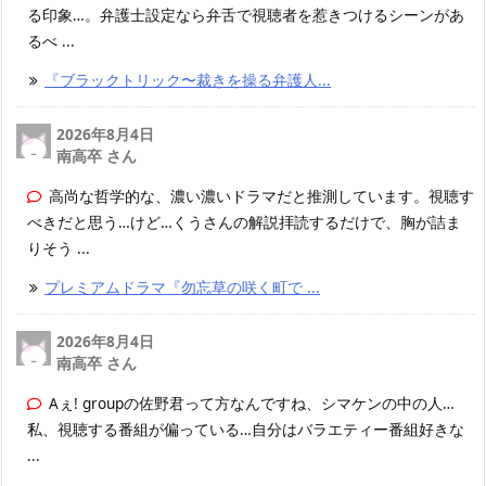
る印象…。弁護士設定なら弁舌で視聴者を惹きつけるシーンがあ
るべ ...
『ブラックトリック〜裁きを操る弁護人...
2026年8月4日
南高卒 さん
高尚な哲学的な、濃い濃いドラマだと推測しています。視聴す
べきだと思う…けど…くうさんの解説拝読するだけで、胸が詰ま
りそう ...
プレミアムドラマ『勿忘草の咲く町で ...
2026年8月4日
南高卒 さん
Aぇ! groupの佐野君って方なんですね、シマケンの中の人…
私、視聴する番組が偏っている…自分はバラエティー番組好きな
...