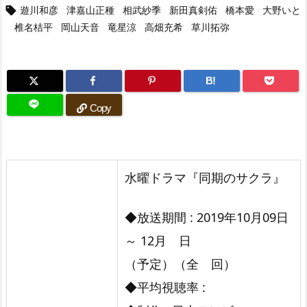
遊川和彦
津嘉山正種
相武紗季
新田真剣佑
橋本愛
大野いと

椎名桔平
岡山天音
竜星涼
高畑充希
草川拓弥
B!
Copy
水曜ドラマ『同期のサクラ』
◆放送期間 : 2019年10月09日
～ 12月 日
（予定）（全 回）
◆平均視聴率 :