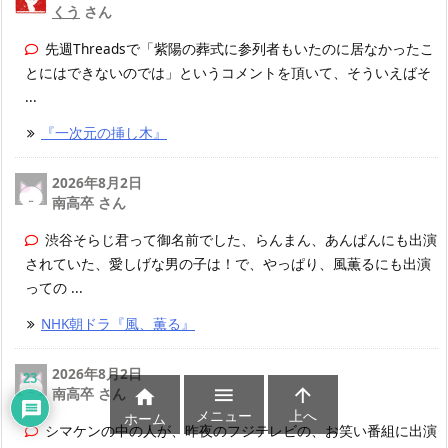
くう
さん
先週Threadsで「紫陽の葬式に参列者もいたのに居なかったこ
とにはできないのでは」というコメントを頂いて、そういえばそ
...
『一次元の挿し木』
2026年8月2日
南高卒 さん
渋谷そらじ君って御名前でした、らんまん、あんぱんにも出演
されていた、愛しげな男の子は！で、やっぱり、風薫るにも出演
っての ...
NHK朝ドラ『風、薫る』
2026年8月2日
23
南高卒 さん



メニュー
上へ
ホーム
シマケンの中の人が、昨夜のフジテレビの、お笑い番組に出演