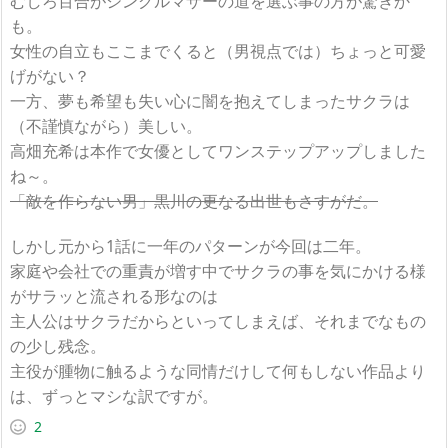
むしろ百合がシングルマザーの道を選ぶ事の方が驚きか
も。
女性の自立もここまでくると（男視点では）ちょっと可愛
げがない？
一方、夢も希望も失い心に闇を抱えてしまったサクラは
（不謹慎ながら）美しい。
高畑充希は本作で女優としてワンステップアップしました
ね～。
「敵を作らない男」黒川の更なる出世もさすがだ。
しかし元から1話に一年のパターンが今回は二年。
家庭や会社での重責が増す中でサクラの事を気にかける様
がサラッと流される形なのは
主人公はサクラだからといってしまえば、それまでなもの
の少し残念。
主役が腫物に触るような同情だけして何もしない作品より
は、ずっとマシな訳ですが。
2