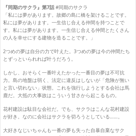
『同期のサクラ』第7話
#同期のサクラ
「私には夢があります。故郷の島に橋を架けることです。
私には夢があります。一生信じ合える仲間を持つことで
す。私には夢があります。一生信じ合える仲間とたくさん
の人を幸せにする建物を造ることです。」
2つめの夢は自分の力で叶えた。3つめの夢は今の仲間たち
とずっといられれば叶うだろう。
しかし、おそらく一番叶えたかった一番目の夢は不可抗
力。島の地盤は弱く、法定に違反はしないが「危険が無い
と言い切れない」状態。これを強行しようとする会社は馬
鹿だ。大抵の大事故はこういう甘さから起こるもの。
花村建設は駄目な会社だ。でも、サクラはこんな花村建設
が好き。なのに会社はサクラを切ろうとしている……。
大好きなじいちゃんも一番の夢も失った自暴自棄なサク