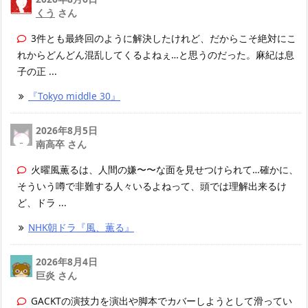
くう
さん
3件とも最終回のように解決したけれど、だからこそ絶対にこ
れからどんどん混乱してくるよねぇ…と思うのだった。麻紀は息
子の正 ...
『Tokyo middle 30』
2026年8月5日
南高卒 さん
火曜風薫るは、人間の嫌〜〜な面を見せつけられて…確かに、
そういう噂で非難する人々いるよねって、頭では理解出来るけ
ど、ドラ ...
NHK朝ドラ『風、薫る』
2026年8月4日
巨炎 さん
GACKTの演技力を演出や脚本でカバーしようとして滑ってい