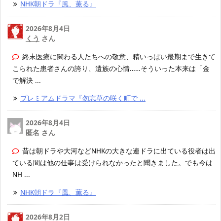
NHK朝ドラ『風、薫る』
2026年8月4日
くう
さん
終末医療に関わる人たちへの敬意、精いっぱい最期まで生きて
こられた患者さんの誇り、遺族の心情……そういった本来は「金
で解決 ...
プレミアムドラマ『勿忘草の咲く町で ...
2026年8月4日
匿名 さん
昔は朝ドラや大河などNHKの大きな連ドラに出ている役者は出
ている間は他の仕事は受けられなかったと聞きました。でも今は
NH ...
NHK朝ドラ『風、薫る』
2026年8月2日