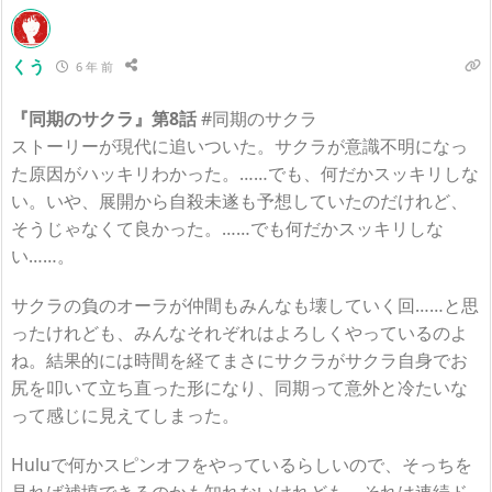
くう
6 年 前
『同期のサクラ』第8話
#同期のサクラ
ストーリーが現代に追いついた。サクラが意識不明になっ
た原因がハッキリわかった。……でも、何だかスッキリしな
い。いや、展開から自殺未遂も予想していたのだけれど、
そうじゃなくて良かった。……でも何だかスッキリしな
い……。
サクラの負のオーラが仲間もみんなも壊していく回……と思
ったけれども、みんなそれぞれはよろしくやっているのよ
ね。結果的には時間を経てまさにサクラがサクラ自身でお
尻を叩いて立ち直った形になり、同期って意外と冷たいな
って感じに見えてしまった。
Huluで何かスピンオフをやっているらしいので、そっちを