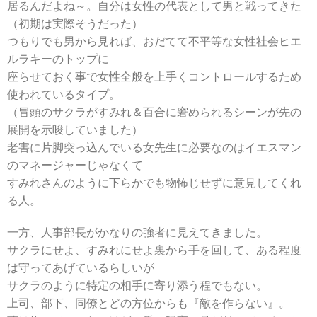
居るんだよね～。自分は女性の代表として男と戦ってきた
（初期は実際そうだった）
つもりでも男から見れば、おだてて不平等な女性社会ヒエ
ルラキーのトップに
座らせておく事で女性全般を上手くコントロールするため
使われているタイプ。
（冒頭のサクラがすみれ＆百合に窘められるシーンが先の
展開を示唆していました）
老害に片脚突っ込んでいる女先生に必要なのはイエスマン
のマネージャーじゃなくて
すみれさんのように下らかでも物怖じせずに意見してくれ
る人。
一方、人事部長がかなりの強者に見えてきました。
サクラにせよ、すみれにせよ裏から手を回して、ある程度
は守ってあげているらしいが
サクラのように特定の相手に寄り添う程でもない。
上司、部下、同僚とどの方位からも『敵を作らない』。